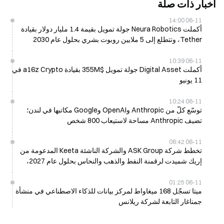
أخبار ذات صلة
06-11 14:00
أكملت Neura Robotics جولة تمويل بقيمة 1.4 مليار دولار بقيادة
Tether، وتتطلع إلى 5 ملايين روبوت بشري بحلول عام 2030
06-11 10:39
أكملت Digital Asset جولة تمويل $355M بقيادة a16z Crypto في
11 يونيو
06-11 10:24
توسّع كلّ من Anthropic وOpenAI وGoogle مكاتبها في لندن؛
تضيف Anthropic مساحة لاستيعاب 800 شخص
06-11 06:42
تخطط شركة ASK Group والشركة الناشئة Keeta المدعومة من
إريك شميدت لرقمنة النفط والذهب والنحاس بحلول عام 2027،
وتحقيق 11.2 مليون عملية في الثانية (TPS).
06-11 01:25
ميتا تسجّل 168 ميغاواط لمركز بيانات للذكاء الاصطناعي في منشأة
جمناغار التابعة لشركة ريلانس