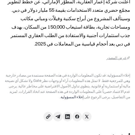
أعلنت شركة إعمار العقارية، المطوّر الإماراتي، عن خطط لتطوير 
مجمّع حضري متعدد الاستخدامات بقيمة 55 مليار دولار في دبي. 
وسيتألف المشروع من أبراج سكنية وفيلاّت ومباني مكاتب 
ومساحات تجارية، بطاقة استيعاب 150,000 من السكان، بهدف 
جذب استثمارات أجنبية والاستفادة من الطلب العقاري المستمر 
في دبي بعد أحجام قياسية من المعاملات في 2025.
عرض المصدر
إخلاء المسؤولية: قد تكون المعلومات الواردة في هذه الصفحة مستمدة من مصادر خارجية
وهي للمرجعية فقط. لا تمثل هذه المعلومات آراء أو وجهات نظر Gate ولا تشكل أي نصيحة
مالية أو استثمارية أو قانونية. ينطوي تداول الأصول الافتراضية على مخاطر عالية. يرجى
عدم الاعتماد حصرياً على المعلومات الواردة في هذه الصفحة عند اتخاذ القرارات. لمزيد
من التفاصيل، يرجى الرجوع على
إخلاء المسؤولية
.