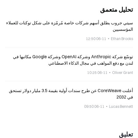
تحليل متعمق
سيتي جروب يطلق أسهم شركات خاصة مُرمّزة على شكل توكنات للعملاء
المؤسسيين
06-11 12:50
Ethan Brooks
توسّع شركة Anthropic وشركة OpenAI وشركة Google مكاتبها في
لندن مع دفع المواهب في مجال الذكاء الاصطناعي
06-11 10:25
Oliver Grant
أعلنت CoreWeave عن طرح سندات أولية بقيمة 3.5 مليار دولار تستحق
في 2032
06-11 09:50
Lucas Bennett
تعليق