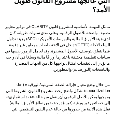
التي عالجها مشروع القانون طويل 
الأمد؟
تتمثل المهمة الأساسية لمشروع قانون CLARITY في توفير معايير 
تصنيف واضحة للأصول الرقمية. وعلى مدى سنوات طويلة، كان 
لدى هيئة الأوراق المالية والبورصات الأمريكية (SEC) وهيئة تداول 
السلع الآجلة (CFTC) تداخل في الاختصاصات ومعايير غير دقيقة 
فيما يتعلق بتوصيف الأصول المشفرة. وقد تُعامل الرموز نفسها في 
سياقات تنظيمية مختلفة باعتبارها أوراقًا مالية وسلعًا في آن واحد، 
ما يؤدي إلى تعقيدات امتثال يواجهها كل من الجهات المصدرة 
والناسخات (البورصات) والمطورين.
من خلال وضع معيار «إزالة الصفة التمويلية/الورقية» (de-
securitization) بشكل واضح، يحدد مشروع القانون الشروط التي 
بموجبها يمكن للأصل الرقمي أن ينتقل من حالة «عقد استثماري» 
إلى خصائص غير ورقية (غير مُدرجة ضمن نطاق الأوراق المالية). 
تقلل هذه الآلية من جذورها من حالة عدم اليقين التنظيمي التي 