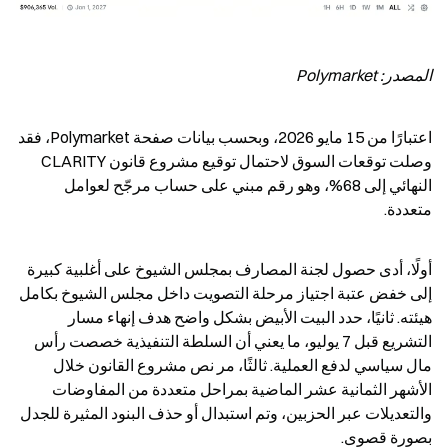
المصدر: Polymarket
اعتبارًا من 15 مايو 2026، وبحسب بيانات صفحة Polymarket، فقد 
وصلت توقعات السوق لاحتمال توقيع مشروع قانون CLARITY 
النهائي إلى 68%، وهو رقم مبني على حساب مرجّح لعوامل 
متعددة.
أولًا، أدى حصول لجنة المصارف بمجلس الشيوخ على أغلبية كبيرة 
إلى خفض عتبة اجتياز مرحلة التصويت داخل مجلس الشيوخ بكامل 
هيئته. ثانيًا، حدد البيت الأبيض بشكل واضح هدف إنهاء مسار 
التشريع قبل 7 يوليو، ما يعني أن السلطة التنفيذية خصصت رأس 
مال سياسي لدفع العملية. ثالثًا، مر نص مشروع القانون خلال 
الأشهر الثمانية عشر الماضية بمراحل متعددة من المفاوضات 
والتعديلات عبر الحزبين، وتم استبدال أو حذف البنود المثيرة للجدل 
بصورة قصوى.