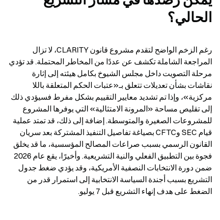
الحالي؟
رغم الزخم الواضح لتقدم مشروع قانون CLARITY، لا تزال 
المراجعة الشاملة تكشف عن عددًا من المخاطر المحتملة. قد تؤدي 
مرحلة التصويت داخل مجلس الشيوخ بكامل هيئته إلى إثارة 
نقاشات بشأن تعديلات تتعلق بـ«عتبات الحكم المتعلقة باللا 
مركزية»، وإذا تم تشديد معايير التقييم بشكل مفرط فسيؤدي ذلك 
إلى تقليص مساحة «المرونة الامتثالية» التي يوفرها المشروع 
للمشروعات الصغيرة والمتوسطة. إضافة إلى ذلك، قد تمتد عملية 
قيام SEC وCFTC بصياغة تفاصيل التنفيذ المشتركة بعد سريان 
القانون الرسمي بسبب صراعات المصالح المؤسسية، ما قد يخلق 
فجوة بين التطبيق الفعلي والنية التشريعية. وأخيرًا، يقع عام 2026 
ضمن دورة الانتخابات النصفية الأمريكية، وقد يؤدي ضغط جدول 
التشريع بسبب أجندة السياسة الانتخابية إلى استمرار قدر من 
الضغط على هدف إنهاء التشريع قبل 7 يوليو.