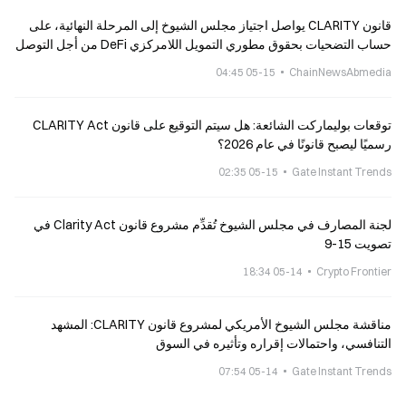
قانون CLARITY يواصل اجتياز مجلس الشيوخ إلى المرحلة النهائية، على
حساب التضحيات بحقوق مطوري التمويل اللامركزي DeFi من أجل التوصل
إلى توافق
05-15 04:45
ChainNewsAbmedia
توقعات بوليماركت الشائعة: هل سيتم التوقيع على قانون CLARITY Act
رسميًا ليصبح قانونًا في عام 2026؟
05-15 02:35
Gate Instant Trends
لجنة المصارف في مجلس الشيوخ تُقدِّم مشروع قانون Clarity Act في
تصويت 15-9
05-14 18:34
Crypto Frontier
مناقشة مجلس الشيوخ الأمريكي لمشروع قانون CLARITY: المشهد
التنافسي، واحتمالات إقراره وتأثيره في السوق
05-14 07:54
Gate Instant Trends