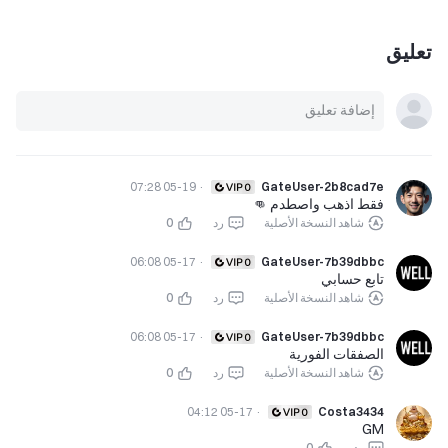
تعليق
05-19 07:28
·
GateUser-2b8cad7e
فقط اذهب واصطدم 👊
شاهد النسخة الأصلية
رد
0
05-17 06:08
·
GateUser-7b39dbbc
تابع حسابي
شاهد النسخة الأصلية
رد
0
05-17 06:08
·
GateUser-7b39dbbc
الصفقات الفورية
شاهد النسخة الأصلية
رد
0
05-17 04:12
·
Costa3434
GM
رد
0