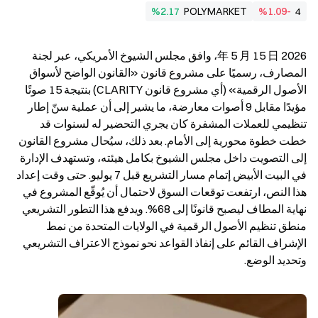
%2.17
POLYMARKET
%1.09-
4
2026 年 5 月 15 日، وافق مجلس الشيوخ الأمريكي، عبر لجنة 
المصارف، رسميًا على مشروع قانون «القانون الواضح لأسواق 
الأصول الرقمية» (أي مشروع قانون CLARITY) بنتيجة 15 صوتًا 
مؤيدًا مقابل 9 أصوات معارضة، ما يشير إلى أن عملية سنّ إطار 
تنظيمي للعملات المشفرة كان يجري التحضير له لسنوات قد 
خطت خطوة محورية إلى الأمام. بعد ذلك، سيُحال مشروع القانون 
إلى التصويت داخل مجلس الشيوخ بكامل هيئته، وتستهدف الإدارة 
في البيت الأبيض إتمام مسار التشريع قبل 7 يوليو. حتى وقت إعداد 
هذا النص، ارتفعت توقعات السوق لاحتمال أن يُوقّع المشروع في 
نهاية المطاف ليصبح قانونًا إلى 68%. ويدفع هذا التطور التشريعي 
منطق تنظيم الأصول الرقمية في الولايات المتحدة من نمط 
الإشراف القائم على إنفاذ القواعد نحو نموذج الاعتراف التشريعي 
وتحديد الوضع.