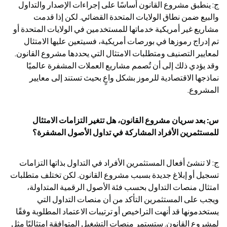
ج: ينطبق مشروع القانون أساسًا على إجراءات الإصدار والتداول 
والبيع ضمن نطاق الولايات المتحدة القضائي. لكن إذا قدمت 
مشاريع غير أمريكية خدماتها للمستخدمين في الولايات المتحدة أو 
تم إدراج رموزها في بورصات أمريكية، فسيتعين عليها الامتثال 
لمعايير التصنيف ومتطلبات الامتثال التي يحددها مشروع القانون. 
وقد يؤدي ذلك إلى أن تُصمم مشاريع العملات المشفرة عالميًا 
نماذجها الاقتصادية للرموز بشكل واعٍ بحيث تستند إلى معايير 
المشروع.
س: بعد سريان مشروع القانون، هل تتغير التزامات الامتثال 
للمستثمرين الأفراد المشاركة في تداول الأصول المشفرة؟
ج: لا تنشئ أفعال المستثمرين الأفراد في التداول بذاتها التزامات 
تسجيل أو إبلاغ جديدة بسبب مشروع القانون. لكن تختلف متطلبات 
امتثال منصات التداول بحسب فئة الأصول الرقمية المتداولة، 
ويجب على المستثمرين التأكد من أن منصات التداول التي 
يستخدمونها قد أنهت التراخيص أو ترتيبات الاعتماد المطلوبة وفقًا 
لمشروع القانون. ستستمر منصات التشغيل المتوافقة امتثاليًا مثل 