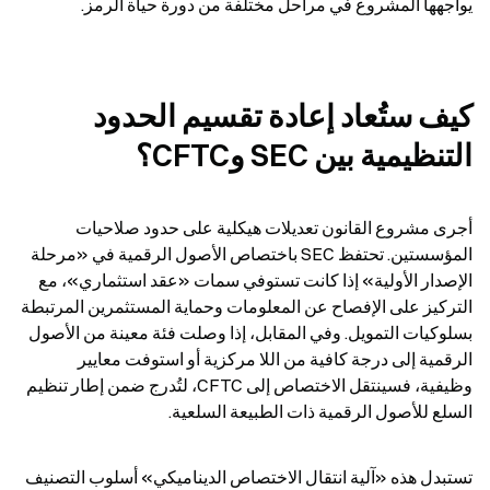
يواجهها المشروع في مراحل مختلفة من دورة حياة الرمز.
كيف ستُعاد إعادة تقسيم الحدود 
التنظيمية بين SEC وCFTC؟
أجرى مشروع القانون تعديلات هيكلية على حدود صلاحيات 
المؤسستين. تحتفظ SEC باختصاص الأصول الرقمية في «مرحلة 
الإصدار الأولية» إذا كانت تستوفي سمات «عقد استثماري»، مع 
التركيز على الإفصاح عن المعلومات وحماية المستثمرين المرتبطة 
بسلوكيات التمويل. وفي المقابل، إذا وصلت فئة معينة من الأصول 
الرقمية إلى درجة كافية من اللا مركزية أو استوفت معايير 
وظيفية، فسينتقل الاختصاص إلى CFTC، لتُدرج ضمن إطار تنظيم 
السلع للأصول الرقمية ذات الطبيعة السلعية.
تستبدل هذه «آلية انتقال الاختصاص الديناميكي» أسلوب التصنيف 