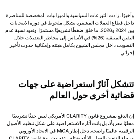
وأخيرًا، زادت التبرعات السياسية والميزانيات المخصصة للمناصرة 
داخل قطاع العملات المشفرة بشكل ملحوظ في دورة الانتخابات 
بين 2024 و2026، ما خلق ضغطًا تشريعيًا مستمرًا. وتعود نسبة عدم 
اليقين المتبقية (26%) في الأساس إلى مخاطر التعديلات خلال 
التصويت داخل مجلس الشيوخ بكامل هيئته وإمكانية حدوث تأخير 
إجرائي.
تتشكل آثارٌ استعراضية على جهات 
قضائية أخرى حول العالم
إن الدفع بمشروع قانون CLARITY الأمريكي ليس حدثًا تشريعيًا 
محليًا معزولًا، بل باتت آثاره الاستعراضية على شكل تنظيم الأصول 
الرقمية عالميًا واضحة. دخل إطار MiCA في الاتحاد الأوروبي 
مرحلة التنفيذ بالفعل، إلا أنه يختلف عنه مشروع قانون CLARITY 