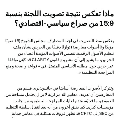
ماذا تعكس نتيجة تصويت اللجنة بنسبة 
15:9 من صراع سياسي-اقتصادي؟
يعكس نمط التصويت في لجنة المصارف بمجلس الشيوخ (15 صوتًا 
مؤيدًا و9 أصوات معارضة) توازنًا دقيقًا بين الحزبين بشأن ملف 
تنظيم الأصول الرقمية. تتضمن الأصوات المؤيدة أعضاء من 
الحزبين، ما يشير إلى أن مشروع قانون CLARITY قد كوّن توافقًا 
عبر حزبي حول مطلبه الأساسي المتمثل في «قواعد واضحة ومنع 
المراجحة التنظيمية».
وتتركز الأصوات المعارضة أساسًا في جانبين: يرى قسم من 
المعارضين أن تعريف معايير اللا مركزية لا يزال يحتمل مساحة من 
الغموض، ما قد يُستخدم لغايات المراجحة التنظيمية من جانب 
مؤسسات كبرى. كما يقلق آخرون من أنه بعد انتقال سلطة التنظيم 
من SEC إلى CFTC قد تظهر فروقات هيكلية في معايير حماية 