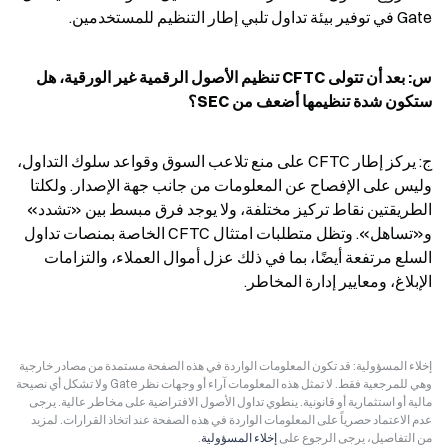
Gate في توفير بيئة تداول تلبي إطار التنظيم للمستخدمين.
س: بعد أن تتولى CFTC تنظيم الأصول الرقمية غير الورقية، هل 
ستكون شدة تنظيمها أضعف من SEC؟
ج: يركز إطار CFTC على منع تلاعب السوق وقواعد سلوك التداول، 
وليس على الإفصاح عن المعلومات من جانب جهة الإصدار. ولكلتا 
الطريقتين نقاط تركيز مختلفة، ولا يوجد فرق مبسط بين «تشدد» 
و«تساهل». وتظل متطلبات امتثال CFTC الخاصة بمنصات تداول 
السلع مرتفعة أيضًا، بما في ذلك عزل أموال العملاء، والتزامات 
الإبلاغ، ومعايير إدارة المخاطر.
إخلاء المسؤولية: قد تكون المعلومات الواردة في هذه الصفحة مستمدة من مصادر خارجية
وهي للمرجعية فقط. لا تمثل هذه المعلومات آراء أو وجهات نظر Gate ولا تشكل أي نصيحة
مالية أو استثمارية أو قانونية. ينطوي تداول الأصول الافتراضية على مخاطر عالية. يرجى
عدم الاعتماد حصرياً على المعلومات الواردة في هذه الصفحة عند اتخاذ القرارات. لمزيد
من التفاصيل، يرجى الرجوع على
إخلاء المسؤولية
.