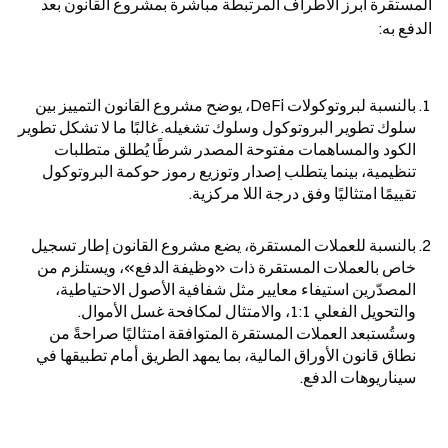
المستقرة أبرز الأطراف المرتبطة مباشرة بمشروع القانون بعد 
الدفع به:
بالنسبة لبروتوكولات DeFi، يوضح مشروع القانون التمييز بين 
سلوك تطوير البروتوكول وسلوك تشغيله. غالبًا ما لا تشكل تطوير 
الكود والمساهمات مفتوحة المصدر شرطًا يُطلق متطلبات 
تنظيمية، بينما يتطلب إصدار وتوزيع رموز حوكمة البروتوكول 
تقييمًا امتثاليًا وفق درجة اللا مركزية.
بالنسبة للعملات المستقرة، يضع مشروع القانون إطار تسجيل 
خاص بالعملات المستقرة ذات «وظيفة الدفع»، ويستلزم من 
المصدّرين استيفاء معايير مثل شفافية الأصول الاحتياطية، 
والتحويل الفعلي 1:1، والامتثال لمكافحة غسل الأموال. 
وستُستبعد العملات المستقرة المتوافقة امتثاليًا صراحةً من 
نطاق قانون الأوراق المالية، بما يمهد الطريق أمام تطبيقها في 
سيناريوهات الدفع.