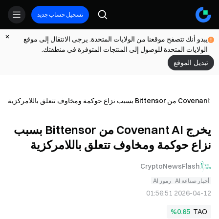
تسجيل حساب جديد
يبدو أنك تتصفح موقعنا من الولايات المتحدة. يرجى الانتقال إلى موقع
الولايات المتحدة للوصول إلى المنتجات المتوفرة في منطقتك.
تبديل الموقع
ية
يخرج Covenant AI من Bittensor بسبب
نزاع حوكمة ومخاوف تتعلق باللامركزية
CryptoNewsFlash
أخبار صناعة AI
رموز AI
2026-04-12 01:56:51
%0.65
TAO