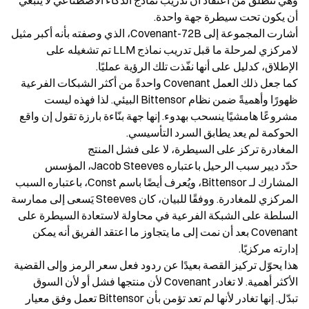
وهي تنطلق من اعتقاد أن تدريب نماذج الذكاء الاصطناعي لا ينبغي 
أشارت المجموعة إلى Covenant-72B، الذي وصفته بأنه أكبر مثيل 
لامركزي لمرحلة ما قبل تدريب نماذج LLM تم تشغيله على 
كما جعل ذلك العمل Covenant واحدةً من أكثر الشبكات الفرعية 
ظهورًا وأهميةً ضمن نظام Bittensor البيئي. لذا فهذه ليست 
مشروعًا هامشيًا ينسحب بهدوء. إنها جهة بنّاءة بارزة تقول إن واقع 
حدّد ديير سبب الرحيل باعتباره Jacob Steeves، المؤسس 
المشارك لـ Bittensor، ويُعرف أيضًا باسم Const، باعتباره السبب 
المركزي للمغادرة. ووفقًا للبيان، كان Steeves يَسعى إلى ممارسة 
السلطة على الشبكة الفرعية في محاولة لاستعادة السيطرة على 
Covenant بعد أن نمت إلى ما يتجاوز ما اعتقد الفريق أنه يمكن 
هذا يحوّل تركيز القصة بعيدًا عن ردود فعل سعر الرمز وإلى القضية 
الأكثر أهمية. لا تغادر Covenant لأن منتجها فشل أو لأن السوق 
تبدّل. إنها تغادر لأنها لم تعد تؤمن بأن Bittensor تعمل وفق معيار 