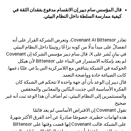
قال المؤسس سام ديير إن الانقسام مدفوع بفقدان الثقة في 
كيفية ممارسة السلطة داخل النظام البيئي.
تغادر Covenant AI Bittensor، وتعرض الشركة القرار على أنه 
في بيانٍ نُشر على X، قال سام ديير مؤسس الشركة إن Covenant 
لم يعد بإمكانه الاستمرار في البناء على Bittensor لأن هيكل 
الحوكمة في الشبكة يتناقض مع اللامركزية التي يدّعي علنًا دعمها. 
قال ديير إن الوعد بأن أي جهة واحدة لا تتحكم في الشبكة كان 
الفكرة الأساسية التي جذبت البنّائين والمعدّنين والمحققين 
والمستثمرين إلى النظام البيئي، ثم أضاف أن هذا الوعد ثبت أنه غير 
هذه اتهامات خطيرة، خصوصًا صادرةً عن أحد الفرق الأكثر شهرةً 
على الشبكة. قالت Covenant إنها قضت وقتها على Bittensor 