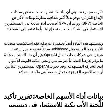
ذكرت مجموعة سيتي أن بناء الاستثمارات الخاصة عبر سندات 
الإيداع المُرمّزة يوفر بديلاً أكثر شفافية مقارنةً بهيئات الأغراض 
الخاصة (SPV). ورغم أن SPV أصبحت أداة شائعة لدى المستثمرين 
للاستثمار في الشركات الخاصة، فإنها غالباً ما تفتقر إلى الشفافية.
وتستشهد هذه المادة أيضاً بخلفية ذات صلة: فقد استكشفت منصات 
التكنولوجيا المالية مثل Robinhood سابقاً تقديم فرص استثمار 
مُرمّزة في شركات خاصة مثل OpenAI. غير أن هذه المنتجات عادةً 
ما توفر تعرّضاً اقتصادياً غير مباشر، وليس ملكية قانونية للأسهم 
لدى الشركة المستهدفة. وقد حذرت OpenAI المستثمرين علناً من 
أن هذه الأسهم المُرمّزة لا تمثل حصصاً في ملكية الشركة.
بيانات أداء الأسهم الخاصة: تقرير تأكيد 
للّجنة الأمريكية للاستثمار في ديسمبر 