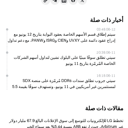
أخبار ذات صلة
06-12 03:48
سيتم إطلاق قسم الأسهم الخاصة بعقود البوابة بتاريخ 12 يونيو مع
إدراج عقود دائمة على UVXY وCIEN وISRG وPANW، مع دعم تداول
الروافع المالية من 1 إلى 20 مرة
06-11 20:38
سيتي تطلق سوقًا مبنيًا على البلوك تشين لتداول أسهم الشركات
الخاصة المُرمّزة بتاريخ 11 يونيو
06-11 16:18
سيتي جروب تطلق سندات DDRs مُرمّزة على منصة SDX
لمستثمرين غير أمريكيين في 11 يونيو، وتستهدف سوقًا بقيمة 5.5
تريليون دولار بحلول عام 2030
مقالات ذات صلة
تخطط LG للإلكترونيات للتوسع إلى سوق الإعلانات البالغ 67.9 مليار دولار
عبر Arbitrum، حيث ارتفع ARB بنسبة 5.44% بعد سماع الخبر