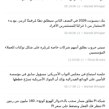
06-12 05:16
Market Whisper
بنك ديسبونت 2026 في النصف الثاني سيطلق ذهبًا مُرقمنًا كرمز، مع بدء
الاستثمار من 1 غرامًا للمستثمرين الأفراد
06-12 03:46
Market Whisper
سيتي جروب يطلق أسهم شركات خاصة مُرمّزة على شكل توكنات للعملاء
المؤسسيين
06-11 12:50
Ethan Brooks
جلسة استماع في مجلس النواب الأمريكي: مسؤول سابق في مؤسسة
التأمين على الودائع الفيدرالية يؤكد أن البنوك الأمريكية تسرّع خططها
لتجزئة الودائع إلى رموز
06-11 05:17
Market Whisper
شبكة Pi تطلق مسار سحب بالـ«دولار الهونغ كونغ»، 160 مليون من رموز
PI تنتظر فك القفل وتضغط على سعر PI