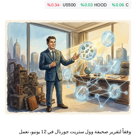
%0.34-
US500
%0.03
HOOD
%0.06
C
وفقاً لتقرير صحيفة وول ستريت جورنال في 12 يونيو، تعمل 