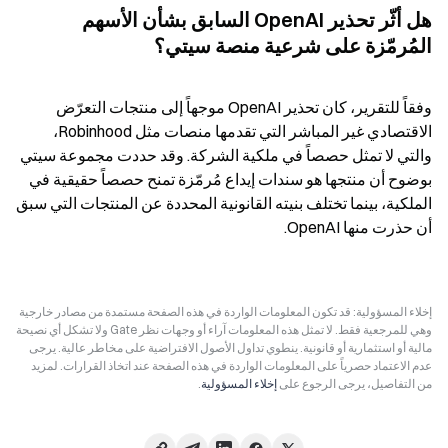
هل أثّر تحذير OpenAI السابق بشأن الأسهم 
المُرمّزة على شرعية منصة سيتي؟
وفقاً للتقرير، كان تحذير OpenAI موجهاً إلى منتجات التعرّض 
الاقتصادي غير المباشر التي تقدمها منصات مثل Robinhood، 
والتي لا تمثل حصصاً في ملكية الشركة. وقد حددت مجموعة سيتي 
بوضوح أن منتجها هو سندات إيداع مُرمّزة تمنح حصصاً حقيقية في 
الملكية، بينما تختلف بنيته القانونية المحددة عن المنتجات التي سبق 
أن حذرت منها OpenAI.
إخلاء المسؤولية: قد تكون المعلومات الواردة في هذه الصفحة مستمدة من مصادر خارجية
وهي للمرجعية فقط. لا تمثل هذه المعلومات آراء أو وجهات نظر Gate ولا تشكل أي نصيحة
مالية أو استثمارية أو قانونية. ينطوي تداول الأصول الافتراضية على مخاطر عالية. يرجى
عدم الاعتماد حصرياً على المعلومات الواردة في هذه الصفحة عند اتخاذ القرارات. لمزيد
من التفاصيل، يرجى الرجوع على
إخلاء المسؤولية
.