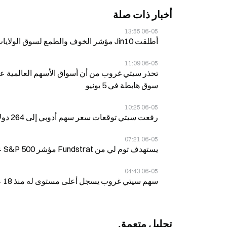
أخبار ذات صلة
06-05 13:55
أطلقت Jin10 مؤشر الخوف والطمع لسوق الولايات المتحدة في 5 يونيو
06-05 11:09
سوق هابطة في 5 يونيو
06-05 10:25
رفعت سيتي توقعات سعر سهم أدوبي إلى 264 دولارًا من 253 دولارًا في 5 يونيو
06-05 07:21
يستهدف توم لي من Fundstrat مؤشر S&P 500 عند 7,700، ويتوقع فترة “هضم” للسوق حتى أكتوبر
06-05 04:43
سهم سيتي غروب يسجل أعلى مستوى له منذ 18 عاماً، مرتفعاً 4% بدعم من تفاؤل بشأن الاحتياطي الفيدرالي
تحليل متعمق