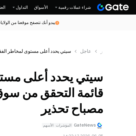
شراء عملات رقمية
الأسواق
التداول
العق
يبدو أنك تتصفح موقعنا من الولاي
أخبار
عاجل
سيتي يحدد أعلى مستوى لمخاطر الفقاعة منذ 2008؛ قائمة التحقق من سوق هابطة تصل إلى 0
مصباح تحذير
GateNews
المؤشرات
الأسهم