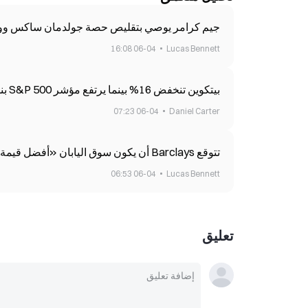
جيم كرامر يوصي بتقليص حصة جولدمان ساكس وويل
06-04 16:08
Lucas Bennett
بيتكوين تنخفض 16% بينما يرتفع مؤشر S&P 500 بنسبة 5% خلال شهر واحد
06-04 07:23
Daniel Carter
تتوقع Barclays أن يكون سوق اليابان «أفضل قيمة في مجال الذكاء الاصطناعي» مقارنةً بأسواق كوريا وتايوان
06-04 06:53
Lucas Bennett
تعليق