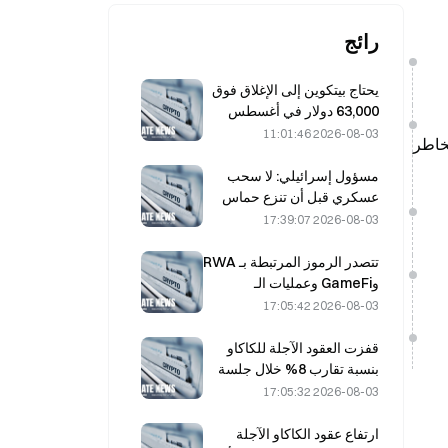
رائج
يحتاج بيتكوين إلى الإغلاق فوق
63,000 دولار في أغسطس
لتأكيد قاع السوق الهابطة، وفقًا
2026-08-03 11:01:46
م العالمية عند مستوى “فقاعة” أشد خطورة منذ 2008، وتُشير إلى 10 من أصل 18 مخاطر
لبحث 10x
مسؤول إسرائيلي: لا سحب
عسكري قبل أن تنزع حماس
سلاحها
2026-08-03 17:39:07
تتصدر الرموز المرتبطة بـ RWA
وGameFi وعمليات الـ
Restaking أداء السوق في
2026-08-03 17:05:42
يوليو
قفزت العقود الآجلة للكاكاو
بنسبة تقارب 8% خلال جلسة
يوم الجمعة الماضي، في
2026-08-03 17:05:32
مفاجأة لفاعلي السوق
ارتفاع عقود الكاكاو الآجلة