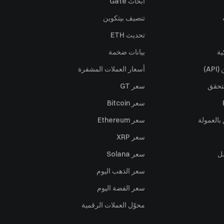
أبحاث Gate
تنصيف بيتكوين
تحديث ETH
ية
بيانات ضخمة
A)
أسعار العملات المشفرة
تحقق
سعر GT
سعر Bitcoin
بالعمولة
سعر Ethereum
سعر XRP
ل
سعر Solana
سعر الذهب اليوم
سعر الفضة اليوم
محوّل العملات الرقمية