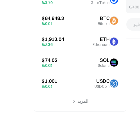
%3.70
GateToken
0/400
$64,848.3
BTC
%0.91
Bitcoin
ليق
$1,913.04
ETH
%2.36
Ethereum
$74.05
SOL
%0.05
Solana
$1.001
USDC
%0.02
USDCoin
المزيد