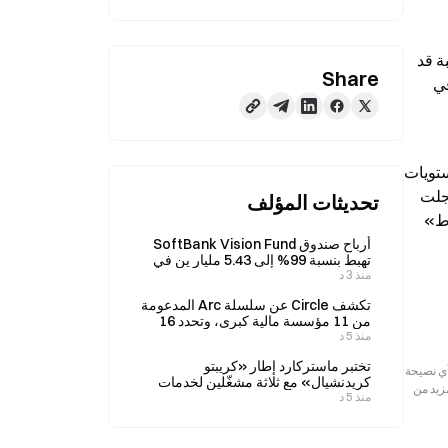
تستنداً إلى تقرير استثماري حديث صادر عن سيتي، أشارت المحللة بياتا مانتهاي إلى أن قائمة سيتي الخاصة لمؤشرات سوق الدببة قد 
Share
أضاءت 10 من أصل 18 مؤشراً عالمياً، بما يمثل أعلى قراءة منذ الأزمة المالية في 2008. ويظهر سوق الأسهم الأمريكي ارتفاعاً في 
وحذرت سيتي من أنه بمجرد دخول إشارات التحذير إلى خانة رقمين، عادة ما تتسارع اتجاهات المخاطر. وذكر التقرير أنه في المستويات 
الحالية لم تصل الأسهم بعد إلى عتبات الانهيار الحاسمة؛ إذ شهدت قمة فقاعة الدوت-كوم في 2000 تسجيل 17.5 إشارة، بينما سجلت 
تحديثات المؤلف
2008 نحو 13 إشارة. لكنه حذّر من أن أي تدهور إضافي سيعني أنه ينبغي على المستثمرين تجنب استراتيجيات «الشراء عند الهبوط» 
أرباح صندوق SoftBank Vision Fund
تهبط بنسبة 99% إلى 5.43 مليار ين في
منذ 3 د
الربع الأول
تكشف Circle عن سلسلة Arc المدعومة
من 11 مؤسسة مالية كبرى، وتحدد 16
منذ 5 د
سبتمبر موعدًا لإطلاق الشبكة الرئيسية
تختبر ماستركارد إطار «كريبتو
رجعية فقط. لا تمثل هذه المعلومات آراء أو وجهات نظر Gate ولا تشكل أي نصيحة
كريدنشيال» مع ثلاثة مشغّلين لخدمات
مزيد من
منذ 5 د
الدفع لإجراء مدفوعات عابرة للحدود
بالعملات المستقرة