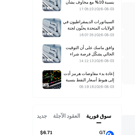
بنسبة 10% مع مخاوف بشأن
المعروض، واقترابها من 6,000
2026-08-03 17:05:23
دولار للطن
السيناتورات الديمقراطيون في
الولايات المتحدة يحثّون لجنة
تداول السلع الآجلة (CFTC)
2026-08-03 16:07:35
على تقييد منتجات الرهان
المتعلقة بحرائق الغابات في
وافق ماسك على أن التوقيت
ظل موسم قياسي من الحرائق
الحالي يشكّل فرصة شراء
لشركة سبيس إكس في 3
2026-08-03 14:12:13
أغسطس
إعادة بدء مفاوضات هرمز أدت
إلى هبوط أسعار النفط بنسبة
9%: هل ما زالت علاوة المخاطر
2026-08-03 05:19:16
الجيوسياسية قائمة، أم أن
السوق شهد تباطؤاً مؤقتاً؟
سوق فوریة
العقود الآجلة
جديد
$6.71
GT