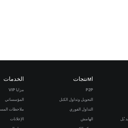
اмنتجات
الخدمات
P2P
مزايا VIP
التحويل وتداول الكتل
المؤسساتي
التداول الفوري
ملاحظات المس
 بُل
الهامش
الإعلانات