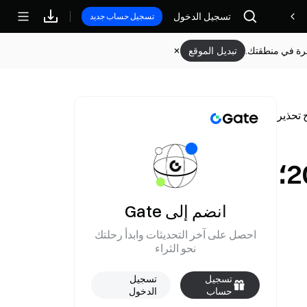
مكافآت
تسجيل الدخول
تسجيل حساب جديد
وفرة في منطقتك.
تبديل الموقع
سيتي يحدد أعلى مستوى لمخاطر الفقاعة منذ 2008؛
انضم إلى Gate
احصل على آخر التحديثات وابدأ رحلتك
نحو الثراء
تسجيل
تسجيل
حساب
الدخول
جديد