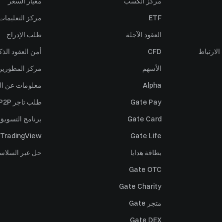
مركز الكسب
معيار السعر
ETF
مركز التعليمات
العقود الآجلة
طلب الإدراج
لارتباط
CFD
أمن العقود الذك
الأسهم
مركز المطورين (PI
Alpha
معلومات عن ال
Gate Pay
طلب تاجر P2P
Gate Card
برنامج التسويق 
TradingView
Gate Life
بطاقة هدايا
حل عبر السلاس
Gate OTC
Gate Charity
متجر Gate
Gate DEX