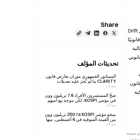
Share
أخبار بوابة، 10 أبريل، نشر كبير مسؤولي الاستراتيجية في Circle، دانتي ديسبارتي، منشورًا للرد على حادثة اختُرِق فيها بروتوكول Drift 
في 1 أبريل واستُهدِف بأكثر من 270 مليون دولار. وقال ديسبارتي إن Circle تُجمّد USDC فقط عند التنفيذ عندما يُطلب منها ذلك قانونيًا 
وبشكل مُلزِم، وليس قرارًا أحاديًا. وأكد أن ذلك ليس بابًا خلفيًا ولا مراقبةً خوارزمية، بل هو تجسيد لسيادة القانون في الأنشطة المالية 
ذات الطبيعة الأصلية على الإنترنت. وأشار إلى أن التحدي الأساسي أمام الأنظمة المفتوحة يتمثل في أن سرعة استجابة الإطار القانوني 
تحديثات المؤلف
والمساءلة واجبًا مشتركًا. ويمكن لبروتوكولات DeFi الاستفادة من آليات إيقاف التداول (التوقف الاحترازي) في الأسواق التقليدية 
السيناتور الجمهوري موران يعارض قانون
CLARITY ما لم تُجرَ عليه تعديلات
لتطوير وسائل حماية تقنية على السلسلة. كما دعا إلى أن تسريع عملية التشريع في الولايات المتحدة لِـ《قانون GENIUS》 و《قانون 
منذ 1 د
لمعالجة المخاوف المتعلقة بالقطاع
المصرفي.
CLARITY》 يجب أن يتم قبل وقوع الحادث الأمني الكبير التالي، وذلك عبر إدراج معايير الإجراءات القانونية الواجبة وحماية الملكية 
ضخّ المستثمرون الأفراد 7.6 تريليون وون
في مؤشر KOSPI، لكن موجة بيع أسهم
منذ 3 د
شركات أشباه الموصلات حدّت من
مكاسبه إلى 0.62% في 6 أغسطس.
يمحو مؤشر KOSPI ‏250.74 تريليون وون
من القيمة السوقية في 6 أغسطس، منها
منذ 3 د
‏217 تريليون وون لشركتي Samsung
Electronics وSK Hynix
رجعية فقط. لا تمثل هذه المعلومات آراء أو وجهات نظر Gate ولا تشكل أي نصيحة
مزيد من