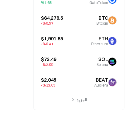
%1.68
GateToken
$64,278.5
BTC
%0.57-
Bitcoin
$1,901.85
ETH
%0.41-
Ethereum
$72.49
SOL
%2.09-
Solana
$2.045
BEAT
%13.05-
Audiera
المزيد