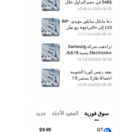
تدفقات الاستثمار الداخلة
$54B في حجم التداول خلال
يوليو، مدفوعةً بكأس العالم
2026-08-03 20:48:21
للتداول
دعا مايكل سايلور مؤيدي BIP-
110 إلى «التراجع» مع تعثّر
دعم المعدّنين عند 2.70%
2026-08-04 17:17:23
تراجعت شركة Samsung
Electronics بنسبة 8.76%،
بينما هبطت SK Hynix بنسبة
2026-08-03 21:19:49
8.79% في 4 أغسطس، بعد
ارتفاع خلال يوليو
يعقد رئيس كوريا الجنوبية
اجتماعًا طارئًا يستمر 7.5
ساعات بشأن الإسكان والأسهم
2026-08-03 20:30:16
في 3 أغسطس، مع هبوط
مؤشر KOSPI بنسبة 31%.
سوق فوریة
العقود الآجلة
جديد
$6.65
GT