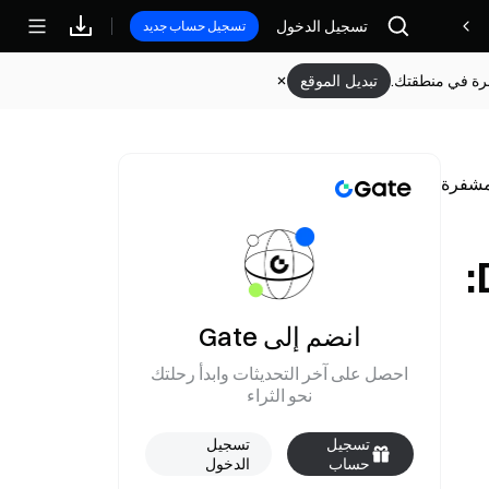
تسجيل الدخول
مكافآت
تسجيل حساب جديد
وفرة في منطقتك.
تبديل الموقع
ترد شركة Circle على حادثة سرقة بروتوكول Drift:
انضم إلى Gate
احصل على آخر التحديثات وابدأ رحلتك
نحو الثراء
تسجيل
تسجيل
حساب
الدخول
جديد