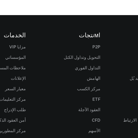
اмنتجات
الخدمات
P2P
مزايا VIP
التحويل وتداول الكتل
المؤسساتي
التداول الفوري
ملاحظات المس
 بُل
الهامش
الإعلانات
مركز الكسب
معيار السعر
ETF
مركز التعليمات
العقود الآجلة
طلب الإدراج
لارتباط
CFD
أمن العقود الذك
الأسهم
مركز المطورين (PI