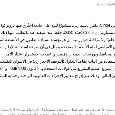
الحوادث الأمنية
تتأخر عن التطور التقني، وأنه ينبغي على البروتوكولات والمحافظ وبورصات العملات ومُصدري عملات الاستقرار اعتبار الأمن 
إخلاء المسؤولية: قد تكون المعلومات الواردة في هذه الصفحة مستمدة من مصادر خارجية وهي للم
ر عالية. يرجى عدم الاعتماد حصرياً على المعلومات الواردة في هذه الصفحة عند اتخاذ القرارات. ل