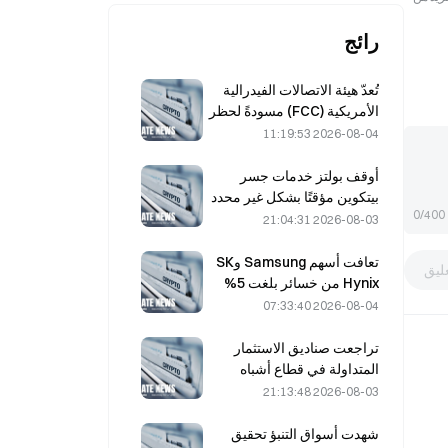
رائج
تُعدّ هيئة الاتصالات الفيدرالية
الأمريكية (FCC) مسودةً لحظر
الوحدات البصرية الصينية في
2026-08-04 11:19:53
مراكز البيانات؛ ما قد يؤدي إلى
تأثر الحصة السوقية لشركة
أوقف بولتز خدمات جسر
Xinyuan بنسبة 27%
بيتكوين مؤقتًا بشكل غير محدد
0/400
بعد هجمات مدعومة بالذكاء
2026-08-03 21:04:31
الاصطناعي
تعافت أسهم Samsung وSK
ليق
Hynix من خسائر بلغت 5%
بفضل مشتريات المستثمرين
2026-08-04 07:33:40
الأفراد
تراجعت صناديق الاستثمار
المتداولة في قطاع أشباه
الموصلات TOP2 في كوريا
2026-08-03 21:13:48
الجنوبية بنسبة 36% خلال
الشهر الماضي، مع عكس
شهدت أسواق التنبؤ تحقيق