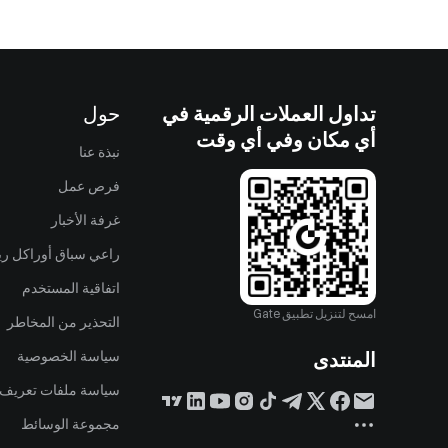
تداول العملات الرقمية في
حول
أي مكان وفي أي وقت
نبذة عنا
فرص عمل
غرفة الأخبار
راعي سباق أوراكل ريد
اتفاقية المستخدم
امسح لتنزيل تطبيق Gate
التحذير من المخاطر
المنتدى
سياسة الخصوصية
سياسة ملفات تعريف ا
مجموعة الوسائط