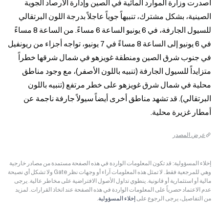
أصدرت وزارة الموارد المائية في الصين وإدارة الأرصاد الجوية 
الصينية، بشكل مشترك، تنبيهاً جوياً عاجلاً بدرجة اللون البرتقالي 
للسيول الجارفة، في 6 يونيو الساعة 6 مساءً. من الساعة 8 مساءً 
في 6 يونيو إلى الساعة 8 مساءً في 7 يونيو، تواجه أجزاء من ريونفيل 
في جنوب شرق الصين ومنطقة غويزهو في شمال شرقها خطراً 
متزايداً للسيول الجارفة (تنبيه باللون الأصفر)، مع وجود مناطق 
محلية في شمال شرق غويزهو على خطر مرتفع (تنبيه باللون 
البرتقالي). قد تشهد مناطق أخرى أيضاً سيولاً جارفة ناجمة عن 
أمطار غزيرة محلية.
عرض المصدر
إخلاء المسؤولية: قد تكون المعلومات الواردة في هذه الصفحة مستمدة من مصادر خارجية
وهي للمرجعية فقط. لا تمثل هذه المعلومات آراء أو وجهات نظر Gate ولا تشكل أي نصيحة
مالية أو استثمارية أو قانونية. ينطوي تداول الأصول الافتراضية على مخاطر عالية. يرجى
عدم الاعتماد حصرياً على المعلومات الواردة في هذه الصفحة عند اتخاذ القرارات. لمزيد
من التفاصيل، يرجى الرجوع على
إخلاء المسؤولية
.