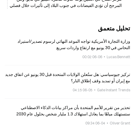
المرجح أن تؤدي الفيضانات في جنوب البلاد إلى تأثيرات خلال فصلي
الصيف والخريف
تحليل متعمق
وزارة التجارة الأمريكية تواجه الموعد النهائي لرسوم تصدير/استيراد
النحاس في 30 يونيو مع ارتفاع واردات سريع
06-06 00:02
Lucas Bennett
تركيز جيوسياسي: هل ستُعلن الولايات المتحدة قبل 30 يونيو عن اتفاق جديد
مع إيران أو تمديد وقف إطلاق النار؟
06-05 04:15
Gate Instant Trends
تحذير من تقرير للأمم المتحدة بأن مراكز بيانات الذكاء الاصطناعي
ستستهلك مياهًا بما يعادل استهلاك 1.3 مليار شخص بحلول عام 2030
06-04 09:34
Oliver Grant