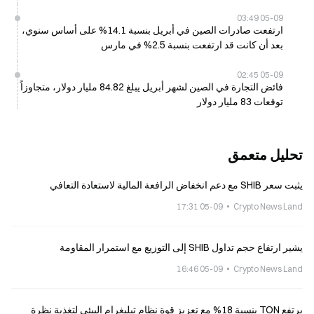
05-09 03:49
ارتفعت صادرات الصين في أبريل بنسبة 14.1% على أساس سنوي،
بعد أن كانت قد ارتفعت بنسبة 2.5% في مارس
05-09 02:45
فائض التجارة في الصين لشهر أبريل يبلغ 84.82 مليار دولار، متجاوزاً
توقعات 83 مليار دولار
تحليل متعمق
يثبت سعر SHIB مع دعم انخفاض الرافعة المالية لاستعادة التعافي
05-09 17:31
Crypto News Land
يشير ارتفاع حجم تداول SHIB إلى التوزيع مع استمرار المقاومة
05-09 16:46
Crypto News Land
يرتفع TON بنسبة 18% مع تعزيز قوة نظام تيليغرام البيئي لتغذية نظرة