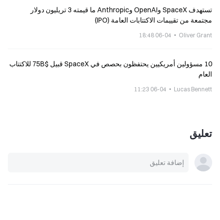
تستهدف SpaceX وOpenAI وAnthropic ما قيمته 3 تريليون دولار
مجتمعة من تقييمات الاكتتابات العامة (IPO)
06-04 18:48
Oliver Grant
10 مسؤولين أمريكيين يحتفظون بحصص في SpaceX قبيل $75B للاكتتاب
العام
06-04 11:23
Lucas Bennett
تعليق