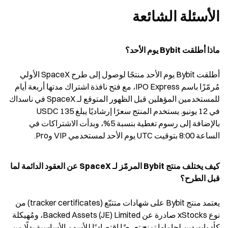
الأسئلة الشائعة
ماذا أطلقت Bybit يوم الأحد؟
أطلقت Bybit يوم الأحد منتجًا لوصول إلى طرح SpaceX الأولي 
مُرمّزًا باسم IPO Express، مع فتح نافذة اشتراك مدتها أربعة أيام 
للمستخدمين المؤهلين قبل الظهور المتوقع لـ SpaceX في ناسداك 
في 12 يونيو. يستخدم المنتج سعرًا إرشاديًا يبلغ 135 USDC 
بالإضافة إلى رسوم تغطية بنسبة 5%، وبدأت الاشتراكات في 
الساعة 8:00 بتوقيت UTC يوم الأحد لمستخدمي VIP وPro.
كيف يختلف منتج Bybit المرمّز لـ SpaceX عن العقود الدائمة لما 
قبل الطرح؟
يعتمد منتج Bybit على شهادات متتبّع (tracker certificates) من 
نوع xStocks صادرة عن Backed Assets (JE) Limited، ومُهيكلة 
كأدوات دين لحاملها تمنح تعرضًا اقتصاديًا للأسهم الأساسية بدلًا من 