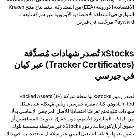
الاقتصادية الأوروبية (EEA) من المشاركة، بينما يتاح منتج Kraken 
الموازي في المنطقة الاقتصادية الأوروبية عبر شركة تابعة لـ 
Payward مرخّصة في قبرص.
xStocks تُصدر شهادات مُصدِّقة 
(Tracker Certificates) عبر كيان 
في جيرسي
تُصدر رموز xStocks بواسطة شركة Backed Assets (JE) 
Limited، وهي كيان مقره جيرسي، وتأتي مُهيكلة على شكل 
شهادات تتبّع تمنح تعرضًا اقتصاديًا للأصل المرجعي الأساسي بدلًا 
من الملكية المباشرة للأسهم، دون حقوق تصويت للمساهمين أو 
حقوق أرباح/توزيعات. رموز xStocks غير مرتبطة بسلسلة بلوك 
تشين بعينها وقابلة للتشغيل البيني عبر سلاسل متعددة، بما في ذلك 