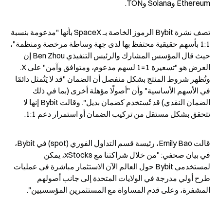
Ethereum وSolana وTON.
تصف نشرة Bybit الرموز الخاصة بـ SpaceX بأنها "مدعومة بنسبة 
1:1 بأسهم حقيقية محتفظ بها لدى جهة وساطة مرخصة ومنظمة"، 
حيث قال المؤسس المشارك والرئيس التنفيذي Ben Zhou إن 
العرض هو "تسعيرة 1=1 لسهم مدعوم، ومتوافق وآمن" على X. 
وتُظهر شروط المنتج بشكل منفصل أن الضمان "قد لا يَتُمثل دائمًا 
في الأسهم الأساسية" وأن "أصولًا مؤهلة أخرى (بما في ذلك 
الضمان النقدي) قد تُستخدم كضمان بديل". وقالت Bybit إنها لا 
تتحقق بشكل مستقل من تركيب الضمان أو استمرار دعم 1:1.
قالت Emily Bao، رئيسة قسم التداول الفوري (spot) في Bybit، 
في بيان صحفي: "من خلال شراكتنا مع xStocks، يمكن 
لمستخدمي Bybit حول العالم الآن الاستثمار مباشرة في عمليات 
طرح أولي مدرجة في الولايات المتحدة إلى جانب أصولهم 
المشفرة، وعلى قدم المساواة مع المستثمرين المؤسسيين".