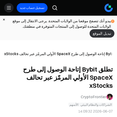
تسجيل حساب جديد
يبدو أنك تتصفح موقعنا من الولايات المتحدة. يرجى الانتقال إلى موقع
الولايات المتحدة للوصول إلى المنتجات المتوفرة في منطقتك.
تبديل الموقع
 عبر تحالف xStocks
تطلق Bybit إتاحة الوصول إلى طرح
SpaceX الأولي المرمّز عبر تحالف
xStocks
CryptoFrontier
الشراكات والنظام البيئي
الأسهم
2026-06-07 14:09:32