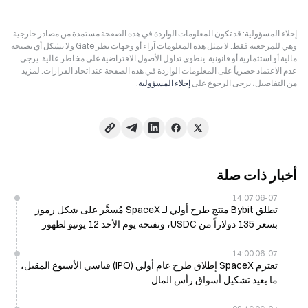
إخلاء المسؤولية: قد تكون المعلومات الواردة في هذه الصفحة مستمدة من مصادر خارجية
وهي للمرجعية فقط. لا تمثل هذه المعلومات آراء أو وجهات نظر Gate ولا تشكل أي نصيحة
مالية أو استثمارية أو قانونية. ينطوي تداول الأصول الافتراضية على مخاطر عالية. يرجى
عدم الاعتماد حصرياً على المعلومات الواردة في هذه الصفحة عند اتخاذ القرارات. لمزيد
من التفاصيل، يرجى الرجوع على
إخلاء المسؤولية
.
أخبار ذات صلة
06-07 14:07
تطلق Bybit منتج طرح أولي لـ SpaceX مُسعَّر على شكل رموز
بسعر 135 دولاراً من USDC، وتفتحه يوم الأحد 12 يونيو لظهور
Nasdaq المرتقب
06-07 14:00
تعتزم SpaceX إطلاق طرح عام أولي (IPO) قياسي الأسبوع المقبل،
ما يعيد تشكيل أسواق رأس المال