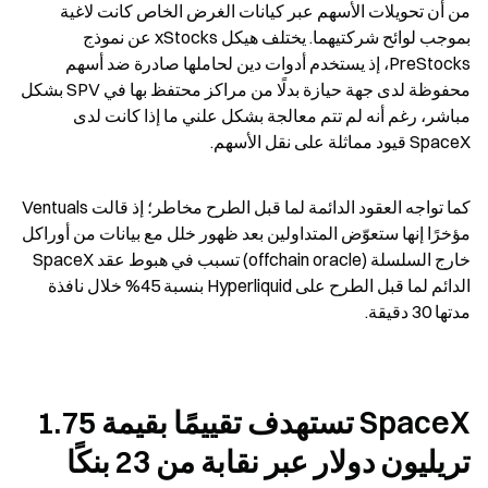
من أن تحويلات الأسهم عبر كيانات الغرض الخاص كانت لاغية 
بموجب لوائح شركتيهما. يختلف هيكل xStocks عن نموذج 
PreStocks، إذ يستخدم أدوات دين لحاملها صادرة ضد أسهم 
محفوظة لدى جهة حيازة بدلًا من مراكز محتفظ بها في SPV بشكل 
مباشر، رغم أنه لم تتم معالجة بشكل علني ما إذا كانت لدى 
SpaceX قيود مماثلة على نقل الأسهم.
كما تواجه العقود الدائمة لما قبل الطرح مخاطر؛ إذ قالت Ventuals 
مؤخرًا إنها ستعوّض المتداولين بعد ظهور خلل مع بيانات من أوراكل 
خارج السلسلة (offchain oracle) تسبب في هبوط عقد SpaceX 
الدائم لما قبل الطرح على Hyperliquid بنسبة 45% خلال نافذة 
مدتها 30 دقيقة.
SpaceX تستهدف تقييمًا بقيمة 1.75 
تريليون دولار عبر نقابة من 23 بنكًا