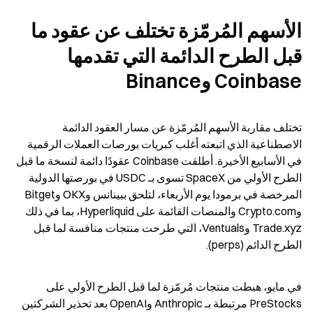
الأسهم المُرمّزة تختلف عن عقود ما 
قبل الطرح الدائمة التي تقدمها 
Coinbase وBinance
تختلف مقاربة الأسهم المُرمّزة عن مسار العقود الدائمة 
الاصطناعية الذي اتبعته أغلب كبريات بورصات العملات الرقمية 
في الأسابيع الأخيرة. أطلقت Coinbase عقودًا دائمة لنسخة ما قبل 
الطرح الأولي من SpaceX تسوى بـ USDC في بورصتها الدولية 
المرخصة في برمودا يوم الأربعاء، لتلحق ببينانس وOKX وBitget 
وCrypto.com والمنصات القائمة على Hyperliquid، بما في ذلك 
Trade.xyz وVentuals، التي طرحت منتجات منافسة لما قبل 
الطرح الدائم (perps).
في مايو، هبطت منتجات مُرمّزة لما قبل الطرح الأولي على 
PreStocks مرتبطة بـ Anthropic وOpenAI بعد تحذير الشركتين 