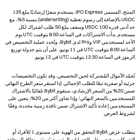
المنتج، المسمى IPO Express، يستخدم سعرًا إرشاديًا يبلغ 135 
USDC بالإضافة إلى رسوم تغطية (underwriting) بنسبة 5%، مع 
حد أدنى قدره 100 USDC وسقف يبلغ 50 طلب اشتراك لكل 
مستخدم. بدأت الاشتراكات في الساعة 8:00 بتوقيت UTC يوم 
الأحد لمستخدمي VIP وPro لدى Bybit، وتُحدد عملية التخصيص في 
الساعة 8:00 بتوقيت UTC في 11 يونيو، على أن يتم جدولة توزيع 
الرموز في الساعة 12:30 بتوقيت UTC في 12 يونيو.
تُجمّد الأموال المُشتركة لحين التخصيص، وقد تكون التخصيصات 
جزئية أو صفرية تبعًا للطلب الإجمالي. إذا استقر سعر الطرح النهائي 
ضمن 20% من السعر الإرشادي، ستقوم Bybit تلقائيًا بالاشتراك 
للمستخدمين بالسعر النهائي؛ وإذا تجاوز أكثر من 20%، يتعين على 
المستخدمين إعادة تأكيد الاشتراك ضمن نافذة زمنية محددة، وفقًا 
لشروط العرض.
يتطلب عرض Bybit التحقق من الهوية على مستوى 1 للأفراد أو 
الشركات ويقتصر على الحسابات الرئيسية. يُستثنى نطاق المنطقة 