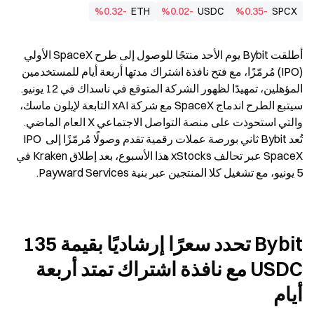
%0.32-
ETH
%0.02-
USDC
%0.35-
SPCX
أطلقت Bybit يوم الأحد منتجًا للوصول إلى طرح SpaceX الأولي 
(IPO) مُرمّزًا، مع فتح نافذة اشتراك مدتها أربعة أيام للمستخدمين 
المؤهلين، تمهيدًا لظهور الشركة المتوقع في ناسداك في 12 يونيو. 
سيتبع الطرح اندماج SpaceX مع شركة xAI التابعة لإيلون ماسك، 
والتي استحوذت على منصة التواصل الاجتماعي X العام الماضي. 
تُعد Bybit ثاني بورصة عملات رقمية تقدم وصولًا مُرمّزًا إلى IPO 
SpaceX عبر تحالف xStocks هذا الأسبوع، بعد إطلاق Kraken في 
5 يونيو، مع تشغيل كلا المنتجين عبر بنية Payward Services.
Bybit تحدد سعرًا إرشاديًا بقيمة 135 
USDC مع نافذة اشتراك تمتد أربعة 
أيام