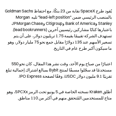
يُقود طرح SpaceX نقابة من 23 بنكًا، مع احتفاظ Goldman Sachs 
بالمنصب الرئيسي ضمن "lead-left position" تليه Morgan 
Stanley وBank of America وCitigroup وJPMorgan Chase 
باعتبارها كتابًا مشاركين رئيسيين آخرين (lead bookrunners). 
تستهدف الشركة تقييمًا بقيمة 1.75 تريليون دولار، على أن يتم 
تسعير الأسهم عند 135 دولارًا مقابل جمع نحو 75 مليار دولار، وهو 
ما سيكون أكبر طرح عام في التاريخ.
اعتبارًا من صباح يوم الأحد، وقت نشر هذا المقال، كان نحو 550 
مستخدمًا قد سجّلوا مسبقًا لمنتج Bybit بمبالغ اشتراك إجمالية تبلغ 
تقريبًا 9.1 مليون دولار USDC، وفقًا لصفحة IPO Express.
أطلق Kraken نسخته الخاصة في 5 يونيو تحت الرمز SPCXx، وهو 
متاح للمستخدمين المُتحقق منهم في أكثر من 110 مناطق.