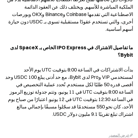
الملكية المباشرة للأسهم. ويختلف ذلك عن العقود الدائمة 
الاصطناعية التي تقدمها Coinbase وBinance وOKX وبورصات 
أخرى، والتي تستخدم عقودًا مستقبلية تسوى بـ USDC دون حيازة 
أسهم أساسية.
ما تفاصيل الاشتراك في IPO Express الخاص بـ SpaceX لدى 
Bybit؟
بدأت الاشتراكات في الساعة 8:00 بتوقيت UTC يوم الأحد 
لمستخدمي VIP وPro لدى Bybit، مع حد أدنى يبلغ 100 USDC وحد 
أقصى قدره 50 طلبًا لكل مستخدم. تُحدد عملية التخصيص في 
الساعة 8:00 بتوقيت UTC في 11 يونيو، وتتم جدولة توزيع الرموز 
في الساعة 12:30 بتوقيت UTC في 12 يونيو. اعتبارًا من صباح يوم 
الأحد، كان نحو 550 مستخدمًا قد سجّلوا مسبقًا بإجمالي مبالغ 
اشتراك تبلغ تقريبًا 9.1 مليون دولار USDC.
عرض المصدر