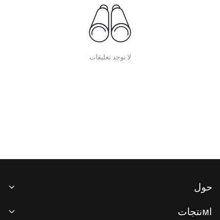
لا توجد تعليقات
حول
نبذة عنا
اмنتجات