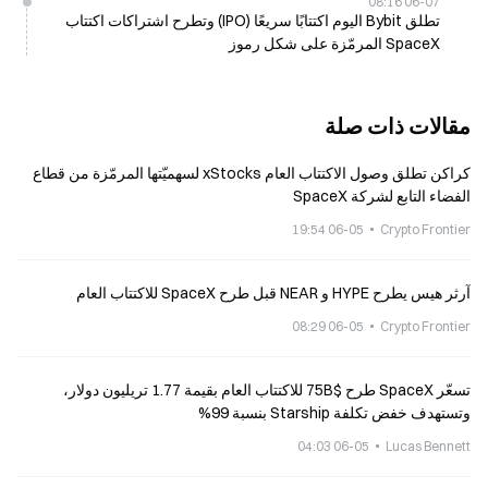
06-07 08:16
تطلق Bybit اليوم اكتتابًا سريعًا (IPO) وتطرح اشتراكات اكتتاب
SpaceX المرمّزة على شكل رموز
مقالات ذات صلة
كراكن تطلق وصول الاكتتاب العام xStocks لسهميّتها المرمّزة من قطاع
الفضاء التابع لشركة SpaceX
06-05 19:54
Crypto Frontier
آرثر هيس يطرح HYPE و NEAR قبل طرح SpaceX للاكتتاب العام
06-05 08:29
Crypto Frontier
تسعّر SpaceX طرح $75B للاكتتاب العام بقيمة 1.77 تريليون دولار،
وتستهدف خفض تكلفة Starship بنسبة 99%
06-05 04:03
Lucas Bennett