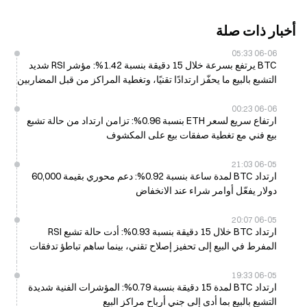
أخبار ذات صلة
06-06 05:33
BTC يرتفع بسرعة خلال 15 دقيقة بنسبة 1.42%: مؤشر RSI شديد
التشبع بالبيع ما يحفّز ارتدادًا تقنيًا، وتغطية المراكز من قبل المضاربين
على الهبوط تزيد من اتساع الارتفاع
06-06 00:23
ارتفاع سريع لسعر ETH بنسبة 0.96%: تزامن ارتداد من حالة تشبع
بيع فني مع تغطية صفقات بيع على المكشوف
06-05 21:03
ارتداد BTC لمدة ساعة بنسبة 0.92%: دعم محوري بقيمة 60,000
دولار يفعّل أوامر شراء عند الانخفاض
06-05 20:07
ارتداد BTC خلال 15 دقيقة بنسبة 0.93%: أدت حالة تشبع RSI
المفرط في البيع إلى تحفيز إصلاح تقني، بينما ساهم تباطؤ تدفقات
الخارج من صناديق الاستثمار المتداولة في التخفيف من ضغط البيع
06-05 19:33
ارتداد BTC لمدة 15 دقيقة بنسبة 0.79%: المؤشرات الفنية شديدة
التشبع بالبيع بما أدى إلى جني أرباح مراكز البيع