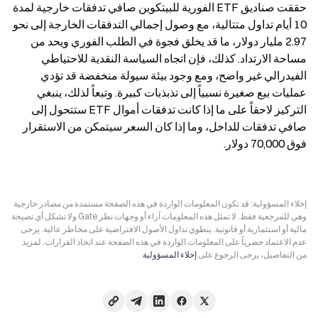
حققت صناديق ETF الفورية للبيتكوين صافي تدفقات خارجية لمدة 
10 أيام تداول متتالية، مع وصول إجمالي التدفقات الخارجة إلى نحو 
2.97 مليار دولار، ما قد يخلق فجوة في الطلب الفوري ويحد من 
مساحة الارتداد. كذلك، فإن اتجاه السياسة النقدية للاحتياطي 
الفيدرالي غير واضح، ومع وجود بيئة سيولة منخفضة قد تؤدي 
عمليات بيع صغيرة نسبياً إلى تذبذبات كبيرة. وتبعاً لذلك، ينبغي 
التركيز لاحقاً على ما إذا كانت تدفقات أموال ETF ستتحول إلى 
صافي تدفقات للداخل، وما إذا كان السعر سيتمكن من الاستقرار 
فوق 70,000 دولار.
إخلاء المسؤولية: قد تكون المعلومات الواردة في هذه الصفحة مستمدة من مصادر خارجية
وهي للمرجعية فقط. لا تمثل هذه المعلومات آراء أو وجهات نظر Gate ولا تشكل أي نصيحة
مالية أو استثمارية أو قانونية. ينطوي تداول الأصول الافتراضية على مخاطر عالية. يرجى
عدم الاعتماد حصرياً على المعلومات الواردة في هذه الصفحة عند اتخاذ القرارات. لمزيد
من التفاصيل، يرجى الرجوع على
إخلاء المسؤولية
.