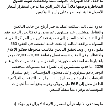
ما خفف حدة التوترات الجيوسياسية؛ وانخفضت شهية السوق 
للمخاطرة بوصفها ملاذاً آمناً، الأمر الذي ساعد في استقرار أسعار 
الأصول عالية المخاطر وعلى رأسها البيتكوين.
علاوة على ذلك، شكلت عمليات جني أرباح من جانب البائعين 
والتقاط المشترين عند مستوى دعم محوري تلاقيًا يعزز الزخم. فقد 
أدى التذبذب الحاد السابق إلى تصفية عدد كبير من المراكز الطويلة 
الممولة بالرافعة المالية، إذ بلغت قيمة التصفية في العقود 363 
مليون دولار، وبعد تحقيق البائعين مكاسب ملحوظة فضّلوا الإغلاق 
والانتظار. وفي الوقت نفسه، تعمل منطقة 70,000-72,000 دولار 
باعتبارها منطقة دعم محورية تم التحقق منها عدة مرات خلال عام 
2026، ما جذب مستثمرين إلى الشراء عند مستويات منخفضة 
لتوفير دعم سيولوي. وعلى مستوى المؤسسات، رغم استمرار 
التدفقات الخارجة من صناديق ETF، ما زالت التدفقات التراكمية 
للداخل تصل إلى 56.5 مليار دولار، وهو ما يضع أساساً لحيازات 
المؤسسات يوفر دعماً سفلياً للسعر.
ما يستدعي الانتباه هو أن استمرار الارتداد لا يزال غير مؤكد. إذ 