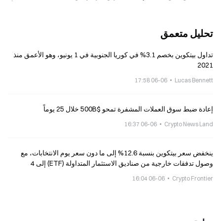
تحليل متعمق
تداول بيتكوين بخصم 3.1% في كوريا الجنوبية في 1 يونيو، وهو الأعمق منذ
2021
06-06 17:58
Lucas Bennett
إعادة ضبط سوق العملات المشفرة تمحو $500B خلال 25 يوماً
06-06 16:37
Crypto News Land
ينخفض سعر بيتكوين بنسبة 12.6% إلى ما دون سعر يوم الانتخابات، مع
وصول تدفقات خارجية من صناديق الاستثمار المتداولة (ETF) إلى 4
مليارات دولار
06-06 16:04
Crypto Frontier