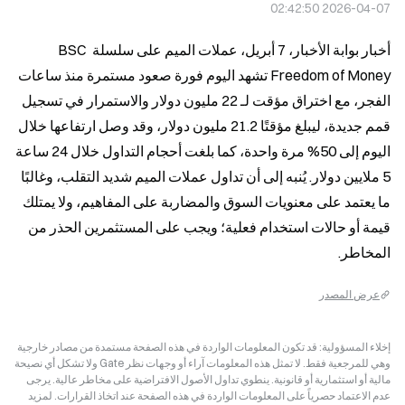
2026-04-07 02:42:50
أخبار بوابة الأخبار، 7 أبريل، عملات الميم على سلسلة BSC 
Freedom of Money تشهد اليوم فورة صعود مستمرة منذ ساعات 
الفجر، مع اختراق مؤقت لـ 22 مليون دولار والاستمرار في تسجيل 
قمم جديدة، ليبلغ مؤقتًا 21.2 مليون دولار، وقد وصل ارتفاعها خلال 
اليوم إلى 50% مرة واحدة، كما بلغت أحجام التداول خلال 24 ساعة 
5 ملايين دولار. يُنبه إلى أن تداول عملات الميم شديد التقلب، وغالبًا 
ما يعتمد على معنويات السوق والمضاربة على المفاهيم، ولا يمتلك 
قيمة أو حالات استخدام فعلية؛ ويجب على المستثمرين الحذر من 
المخاطر.
عرض المصدر
إخلاء المسؤولية: قد تكون المعلومات الواردة في هذه الصفحة مستمدة من مصادر خارجية
وهي للمرجعية فقط. لا تمثل هذه المعلومات آراء أو وجهات نظر Gate ولا تشكل أي نصيحة
مالية أو استثمارية أو قانونية. ينطوي تداول الأصول الافتراضية على مخاطر عالية. يرجى
عدم الاعتماد حصرياً على المعلومات الواردة في هذه الصفحة عند اتخاذ القرارات. لمزيد