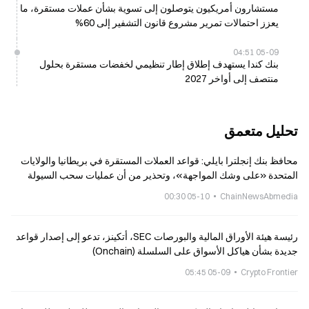
مستشارون أمريكيون يتوصلون إلى تسوية بشأن عملات مستقرة، ما
يعزز احتمالات تمرير مشروع قانون التشفير إلى 60%
05-09 04:51
بنك كندا يستهدف إطلاق إطار تنظيمي لخفضات مستقرة بحلول
منتصف إلى أواخر 2027
تحليل متعمق
محافظ بنك إنجلترا بايلي: قواعد العملات المستقرة في بريطانيا والولايات
المتحدة «على وشك المواجهة»، وتحذير من أن عمليات سحب السيولة
ستصل إلى بريطانيا
05-10 00:30
ChainNewsAbmedia
رئيسة هيئة الأوراق المالية والبورصات SEC، أتكينز، تدعو إلى إصدار قواعد
جديدة بشأن هياكل الأسواق على السلسلة (Onchain)
05-09 05:45
Crypto Frontier