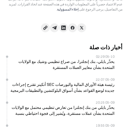
عدم الاعتماد حصرياً على المعلومات الواردة في هذه الصفحة عند اتخاذ القرارات. لمزيد
من التفاصيل، يرجى الرجوع على
إخلاء المسؤولية
.
أخبار ذات صلة
05-10 02:29
يحذّر بايلي، بنك إنجلترا، من صراع تنظيمي وشيك مع الولايات
المتحدة بشأن معايير العملات المستقرة
05-09 22:07
رئيسة هيئة الأوراق المالية والبورصات SEC أتكينز تقترح إجراءات
جديدة لوضع القواعد بشأن أسواق البلوكتشين والتطبيقات البرمجية
يوم الجمعة
05-09 20:25
يحذّر بايلي من بنك إنجلترا من تعارض تنظيمي محتمل مع الولايات
المتحدة بشأن عملات مستقرة، ويُشير إلى فجوة احتياطي بنسبة
40% يوم الجمعة
05-09 19:55