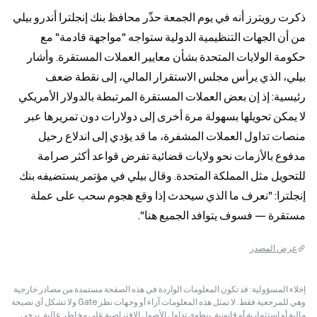
ذكرت رويترز أنه في يوم الجمعة حذّر محافظ بنك إنجلترا أندرو بيلي 
من أن الجهات التنظيمية الدولية ستواجه "مواجهة قادمة" مع 
حكومة الولايات المتحدة بشأن معايير العملات المستقرة. وأشار 
بيلي، الذي يرأس مجلس الاستقرار المالي، إلى نقطة ضعف 
رئيسية: إذ إن بعض العملات المستقرة المرتبطة بالدولار الأمريكي 
لا يمكن تحويلها بسهولة مرة أخرى إلى دولارات دون تمريرها عبر 
منصات تداول العملات المشفرة، ما قد يؤدي إلى اندلاع رحيل 
مدفوع بالأزمات نحو ولايات قضائية تفرض قواعد أكثر صرامة 
للتحويل مثل المملكة المتحدة. وقال بيلي في مؤتمر يستضيفه بنك 
إنجلترا: "نعرف ما الذي سيحدث إذا وقع هجوم سحب على عملة 
مستقرة — فسوف يتوافد الجميع هنا".
عرض المصدر
إخلاء المسؤولية: قد تكون المعلومات الواردة في هذه الصفحة مستمدة من مصادر خارجية
وهي للمرجعية فقط. لا تمثل هذه المعلومات آراء أو وجهات نظر Gate ولا تشكل أي نصيحة
مالية أو استثمارية أو قانونية. ينطوي تداول الأصول الافتراضية على مخاطر عالية. يرجى