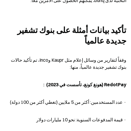
التحتية لدى bunq، يمكنهم الحصول على الأمرين معاً."
تأكيد بيانات أمثلة على بنوك تشفير 
جديدة عالمياً
وفقاً لتقارير من وسائل إعلام مثل Kaupr وInco، تم تأكيد حالات 
بنوك تشفير جديدة عالمياً، منها:
RedotPay (هونغ كونغ، تأسست في 2023)
：
· عدد المستخدمين: أكثر من 5 ملايين (تغطي أكثر من 100 دولة)
· قيمة المدفوعات السنوية: نحو 10 مليارات دولار