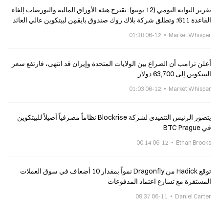
تقرير البوابة اليومي (12 يونيو): تقترح هيئة الأوراق المالية والبورصات إلغاء
القاعدة 611؛ وتطلق شركة بلاك روك صندوق بايڤمِن لبيتكوين عالي العائد
خلال أسبوع
06-12 01:38
Market Whisper
أعلن ترامب أن الصراع بين الولايات المتحدة وإيران قد انتهى، فارتفع سعر
البيتكوين إلى 63,700 دولار
06-12 01:03
Market Whisper
يتصور الرئيس التنفيذي لشركة Blockrise نظاماً مصرفياً أصيلاً للبيتكوين
في BTC Prague
06-12 00:14
Ethan Brooks
توقع Hadick من Dragonfly نمواً بمقدار 10 أضعاف في سوق العملات
المستقرة مع تسارع اعتماد المدفوعات
06-11 09:37
Daniel Carter