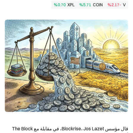
%0.70
XPL
%5.71
COIN
%2.17-
V
قال مؤسس Blockrise، Jos Lazet، في مقابلة مع The Block 