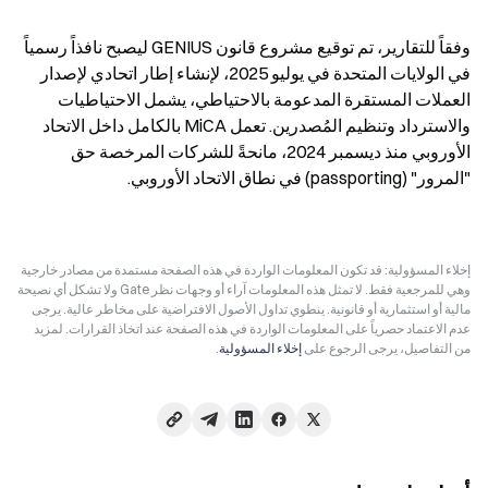
وفقاً للتقارير، تم توقيع مشروع قانون GENIUS ليصبح نافذاً رسمياً 
في الولايات المتحدة في يوليو 2025، لإنشاء إطار اتحادي لإصدار 
العملات المستقرة المدعومة بالاحتياطي، يشمل الاحتياطيات 
والاسترداد وتنظيم المُصدرين. تعمل MiCA بالكامل داخل الاتحاد 
الأوروبي منذ ديسمبر 2024، مانحةً للشركات المرخصة حق 
"المرور" (passporting) في نطاق الاتحاد الأوروبي.
إخلاء المسؤولية: قد تكون المعلومات الواردة في هذه الصفحة مستمدة من مصادر خارجية
وهي للمرجعية فقط. لا تمثل هذه المعلومات آراء أو وجهات نظر Gate ولا تشكل أي نصيحة
مالية أو استثمارية أو قانونية. ينطوي تداول الأصول الافتراضية على مخاطر عالية. يرجى
عدم الاعتماد حصرياً على المعلومات الواردة في هذه الصفحة عند اتخاذ القرارات. لمزيد
من التفاصيل، يرجى الرجوع على
إخلاء المسؤولية
.