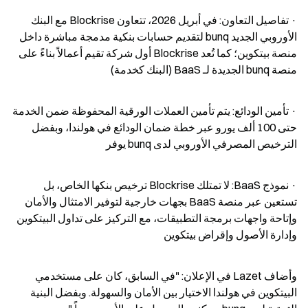
· تفاصيل التعاون: في أبريل 2026، تتعاون Blockrise مع البنك 
الأوروبي الجديد bunq لتقديم حسابات بنكية مدمجة مباشرة داخل 
منصة بيتكوين؛ كما تُعد Blockrise أول شركة تقيم أعمالاً بناءً على 
منصة bunq الجديدة لـ BaaS (البنك كخدمة)
· تأمين الودائع: يتم تأمين العملات الورقية المحفوظة ضمن الخدمة 
حتى 100 ألف يورو عبر خطة ضمان الودائع في هولندا، وبفضل 
الترخيص المصرفي الأوروبي لدى bunq يوفر
· نموذج BaaS: لا تمتلك Blockrise ترخيص بنكها الخاص، بل 
تستعين عبر منصة BaaS بجهات خارجية لتوفير الامتثال والأمان 
وإتاحة واجهات برمجة التطبيقات، مع التركيز على تداول البيتكوين 
وإدارة الأصول وإقراض بيتكوين
وأضاف Lazet في الإعلان: "في السابق، كان على مستخدمي 
البيتكوين في هولندا الاختيار بين الأمان والسهولة. وبفضل البنية 