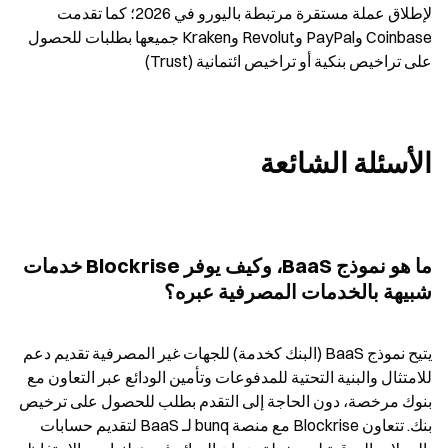
لإطلاق عملة مستقرة مرتبطة باليورو في 2026؛ كما تقدمت 
Coinbase وPayPal وRevolut وKraken جميعها بطلبات للحصول 
على تراخيص بنكية أو تراخيص ائتمانية (Trust)
الأسئلة الشائعة
ما هو نموذج BaaS، وكيف يوفر Blockrise خدمات 
شبيهة بالخدمات المصرفية عبره؟
يتيح نموذج BaaS (البنك كخدمة) للجهات غير المصرفية تقديم دعم 
للامتثال والبنية التحتية للمدفوعات وتأمين الودائع عبر التعاون مع 
بنوك مرخصة، دون الحاجة إلى التقدم بطلب للحصول على ترخيص 
بنك. تتعاون Blockrise مع منصة bunq لـ BaaS لتقديم حسابات 