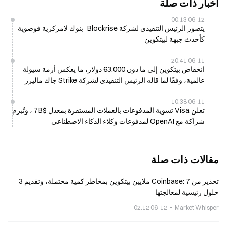
أخبار ذات صلة
06-12 00:13
يتصور الرئيس التنفيذي لشركة Blockrise "بنوك لامركزية فوضوية"
كأحدث جبهة لبيتكوين
06-11 20:41
انخفاض بيتكوين إلى ما دون 63,000 دولار، ما يعكس أزمة سيولة
عالمية، وفقًا لما قاله الرئيس التنفيذي لشركة Strike جاك ماليرز
06-11 10:38
تعلن Visa تسوية المدفوعات بالعملات المستقرة بمعدل $7B ، وتُبرم
شراكة مع OpenAI لمدفوعات وكلاء الذكاء الاصطناعي
مقالات ذات صلة
تحذير من Coinbase: 7 ملايين بيتكوين بمخاطر كمية محتملة، وتقديم 3
حلول رئيسية لمعالجتها
06-12 02:12
Market Whisper