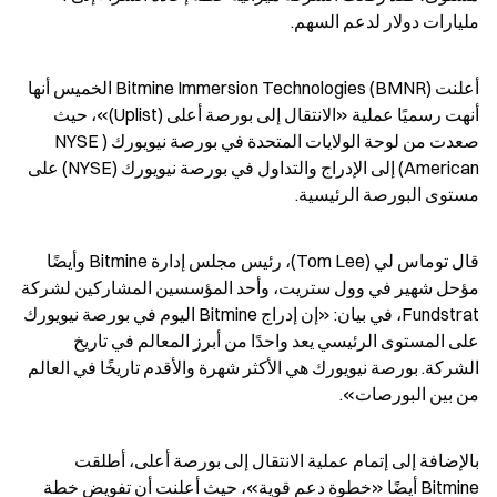
مليارات دولار لدعم السهم.
أعلنت Bitmine Immersion Technologies (BMNR) الخميس أنها 
أنهت رسميًا عملية «الانتقال إلى بورصة أعلى (Uplist)»، حيث 
صعدت من لوحة الولايات المتحدة في بورصة نيويورك (NYSE 
American) إلى الإدراج والتداول في بورصة نيويورك (NYSE) على 
مستوى البورصة الرئيسية.
قال توماس لي (Tom Lee)، رئيس مجلس إدارة Bitmine وأيضًا 
مؤحل شهير في وول ستريت، وأحد المؤسسين المشاركين لشركة 
Fundstrat، في بيان: «إن إدراج Bitmine اليوم في بورصة نيويورك 
على المستوى الرئيسي يعد واحدًا من أبرز المعالم في تاريخ 
الشركة. بورصة نيويورك هي الأكثر شهرة والأقدم تاريخًا في العالم 
من بين البورصات».
بالإضافة إلى إتمام عملية الانتقال إلى بورصة أعلى، أطلقت 
Bitmine أيضًا «خطوة دعم قوية»، حيث أعلنت أن تفويض خطة 