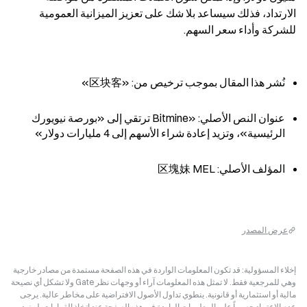
الارتداد، فذلك سيساعد بلا شك على تعزيز الميزانية العمومية 
للشركة وأداء سعر السهم.
نُشر هذا المقال بموجب ترخيص من: «区块客»
عنوان النص الأصلي: «Bitmine ترتقي إلى «بورصة نيويورك 
الرئيسية»، وتزيد إعادة شراء الأسهم إلى 4 مليارات دولار»
المؤلف الأصلي: 区塊妹 MEL
عرض المصدر
إخلاء المسؤولية: قد تكون المعلومات الواردة في هذه الصفحة مستمدة من مصادر خارجية
وهي للمرجعية فقط. لا تمثل هذه المعلومات آراء أو وجهات نظر Gate ولا تشكل أي نصيحة
مالية أو استثمارية أو قانونية. ينطوي تداول الأصول الافتراضية على مخاطر عالية. يرجى
عدم الاعتماد حصرياً على المعلومات الواردة في هذه الصفحة عند اتخاذ القرارات. لمزيد