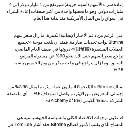
إعادة شراء الأسهم (أسهم خزينة) سيرتفع من 1 مليار دولار إلى 4 
مليارات دولار، وهو ما يجعلها واحدة من أكبر صفقات إعادة الشراء 
في أسواق رأس المال الأمريكية منذ بداية هذا العام.
على الرغم من دعم الأخبار الإيجابية الكبيرة، ما زال سعر سهم 
Bitmine يواجه تحديات صارمة. فمنذ أن بلغت موجة «تجميع 
العملات المشفرة (囤幣股)» ذروتها في صيف العام الماضي، 
تراجع سعر السهم حتى الآن بنحو 90% عن مستواه المرتفع 
السابق، وما زال يتراجع في وقت مبكر من يوم الخميس بنسبة 
2.8%.
تمتلك Bitmine حاليًا نحو 4.8 مليون عملة إيثر، ما يمثل 3.98% من 
إجمالي المعروض من الإيثر، وتواصل استهداف 5% — أي ما تصفه 
الشركة بـ«5% ألكيمي (Alchemy of 5%)».
قد تكون توجهات الاقتصاد الكلي والسياسة الجيوسياسية هي 
المفتاح الذي يقلب الأمور لصالح Bitmine. فقد أشار Tom Lee في 