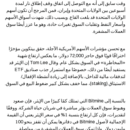
وقت سابق إلى أنه مع التوصل إلى اتفاق وقف إطلاق نار لمدة 
أسبوعين بين الولايات المتحدة وإيران، فمن المرجح أن تكون أسهم 
الولايات المتحدة قد بلغت القاع. وبسبب ذلك، شهدت أسواق الأسهم 
وأسعار النفط وتقلبات السوق تغيرات حادة، وهو ما عزز أيضًا سوق 
العملات المشفرة.
مع تحسن مؤشرات الأسهم الأمريكية الآجلة، حقق بيتكوين مؤخرًا 
اختراقًا قويًا فوق حاجز 72,000 دولار، ما يعكس ارتفاع شهية 
«المخاطرة» في السوق بشكل عام. وقال Tom Lee إن الإيثر قد 
يستفيد أيضًا من ذلك، خصوصًا مع استمرار جذب صناديق ETF 
لتدفقات مالية للداخل، بالإضافة إلى زيادة أنشطة الإقفال/
الاستيثاق (staking)، مما خفف بشكل كبير ضغوط البيع في السوق.
بالنسبة إلى Bitmine التي تمتلك كمًا كبيرًا من الإيثر، فإن صعود 
وهبوط سوق العملات يؤثر مباشرة في شريان حياة الشركة. ووفقًا 
لتقديرات، فإن كل ارتفاع بنسبة 1% في سعر الإيثر يعني أن القيمة 
الإجمالية لأصول Bitmine في دفاترها يمكن أن تقفز بنحو 100 
مليون دولار. وإذا تمكن سوق العملات المشفرة من مواصلة 