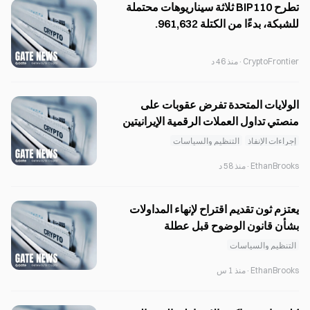
تطرح BIP110 ثلاثة سيناريوهات محتملة
للشبكة، بدءًا من الكتلة 961,632.
CryptoFrontier
·
منذ 46 د
الولايات المتحدة تفرض عقوبات على
منصتي تداول العملات الرقمية الإيرانيتين
Shelbit وAban Tether
إجراءات الإنفاذ
التنظيم والسياسات
EthanBrooks
·
منذ 58 د
يعتزم ثون تقديم اقتراح لإنهاء المداولات
بشأن قانون الوضوح قبل عطلة
أغسطس.
التنظيم والسياسات
EthanBrooks
·
منذ 1 س