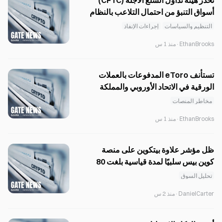
تحذّر هيئة تداول السلع الآجلة (CFTC)
أسواق التنبؤ من احتمال التلاعب بالنظام
الأميركي.
التنظيم والسياسات
إجراءات الإنفاذ
EthanBrooks
·
منذ 1 س
تستأنف eToro المدفوعات بالعملات
الورقية في الاتحاد الأوروبي والمملكة
المتحدة وأستراليا بعد انقطاع دام 5
مخاطر المنصات
ساعات
EthanBrooks
·
منذ 1 س
ظل مؤشر علاوة بيتكوين على منصة
كوين بيس سلبيًا لمدة قياسية بلغت 80
يومًا متتاليًا.
تحليل السوق
DanielCarter
·
منذ 2 س