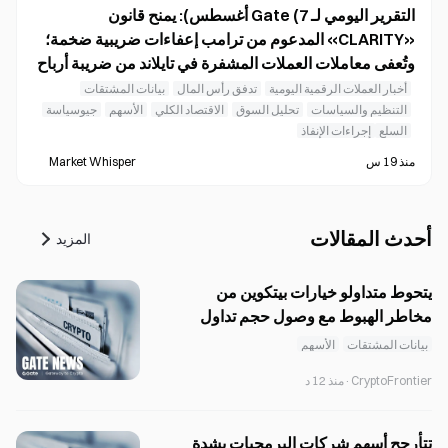
التقرير اليومي لـ Gate (7 أغسطس): يمنح قانون
«CLARITY» المدعوم من ترامب إعفاءات ضريبية ضخمة؛
وتُعفى معاملات العملات المشفرة في تايلاند من ضريبة أرباح
رأس المال
أخبار العملات الرقمية اليومية
تدفق رأس المال
بيانات المشتقات
التنظيم والسياسات
تحليل السوق
الاقتصاد الكلي
الأسهم
جيوسياسة
السلع
إجراءات الإنفاذ
منذ 19 س
Market Whisper
أحدث المقالات
المزيد
يتحوط متداولو خيارات بيتكوين من
مخاطر الهبوط مع وصول حجم تداول
خيارات البيع إلى 53.8٪.
بيانات المشتقات
الأسهم
CryptoFrontier
·
منذ 12 د
تتأرجح أسهم شركات البرمجيات بشدة