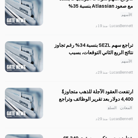
مع صعود Atlassian بنسبة 35%
وتراجع HubSpot بنسبة 19%
الأسهم
LucasBennett
·
منذ 19 د
تراجع سهم SEZL بنسبة 34% رغم تجاوز
نتائج الربع الثاني التوقعات، بسبب
التوجيهات الحذرة للنصف الثاني.
الأسهم
LucasBennett
·
منذ 29 د
ارتفعت العقود الآجلة للذهب متجاوزةً
4,400 دولار بعد تقرير الوظائف وتراجع
أسعار النفط الخام
المعادن
السلع
LucasBennett
·
منذ 29 د