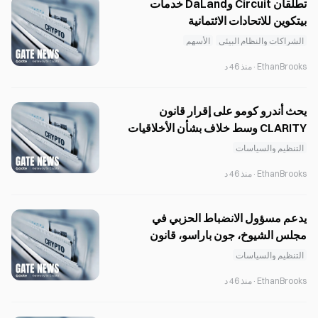
تطلقان Circuit وDaLand خدمات
بيتكوين للاتحادات الائتمانية
الشراكات والنظام البيئي
الأسهم
EthanBrooks
·
منذ 46 د
يحث أندرو كومو على إقرار قانون
CLARITY وسط خلاف بشأن الأخلاقيات
بين الحزبين
التنظيم والسياسات
EthanBrooks
·
منذ 46 د
يدعم مسؤول الانضباط الحزبي في
مجلس الشيوخ، جون باراسو، قانون
وضوح العملات الرقمية وسط غموض
التنظيم والسياسات
بشأن الجدول الزمني للتصويت.
EthanBrooks
·
منذ 46 د