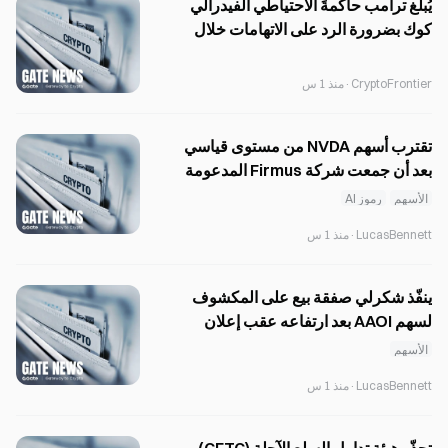
يُبلغ ترامب حاكمةَ الاحتياطي الفيدرالي
كوك بضرورة الرد على الاتهامات خلال
ثلاثة أسابيع.
CryptoFrontier
·
منذ 1 س
تقترب أسهم NVDA من مستوى قياسي
بعد أن جمعت شركة Firmus المدعومة
من Nvidia ملياري دولار
الأسهم
رموز AI
LucasBennett
·
منذ 1 س
ينفّذ شكرلي صفقة بيع على المكشوف
لسهم AAOI بعد ارتفاعه عقب إعلان
الأرباح، ويصف شحّ المعروض بأنه مؤقت.
الأسهم
LucasBennett
·
منذ 1 س