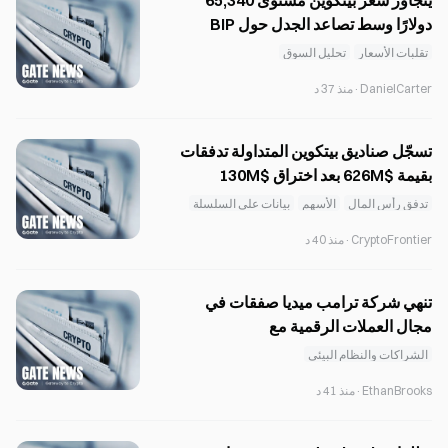
يتجاوز سعر بيتكوين مستوى 65,340
دولارًا وسط تصاعد الجدل حول BIP
110، ما يزيد مخاطر التفرّع الصلب
تقلبات الأسعار
تحليل السوق
DanielCarter
·
منذ 37 د
تسجّل صناديق بيتكوين المتداولة تدفقات
بقيمة $626M بعد اختراق $130M
Coldcard.
تدفق رأس المال
الأسهم
بيانات على السلسلة
CryptoFrontier
·
منذ 40 د
تنهي شركة ترامب ميديا صفقات في
مجال العملات الرقمية مع
Crypto.com وYorkville
الشراكات والنظام البيئي
EthanBrooks
·
منذ 41 د