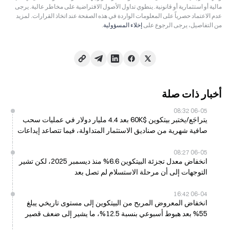
مالية أو استثمارية أو قانونية. ينطوي تداول الأصول الافتراضية على مخاطر عالية. يرجى
عدم الاعتماد حصرياً على المعلومات الواردة في هذه الصفحة عند اتخاذ القرارات. لمزيد
من التفاصيل، يرجى الرجوع على
إخلاء المسؤولية
.
أخبار ذات صلة
06-05 08:32
يتراجَع/يختبر بيتكوين $60K بعد 4.4 مليار دولار في عمليات سحب
صافية شهرية من صناديق الاستثمار المتداولة، فيما تتصاعد إيداعات
الحيتان
06-05 08:27
انخفاض معدل تجزئة البيتكوين 6.6% منذ ديسمبر 2025، لكن تشير
التوجهات إلى أن مرحلة الاستسلام لم تصل بعد
06-04 16:42
انخفاض المعروض المربح من البيتكوين إلى مستوى تاريخي يبلغ
55% بعد هبوط أسبوعي بنسبة 12.5%، ما يشير إلى ضعف قصير
الأجل