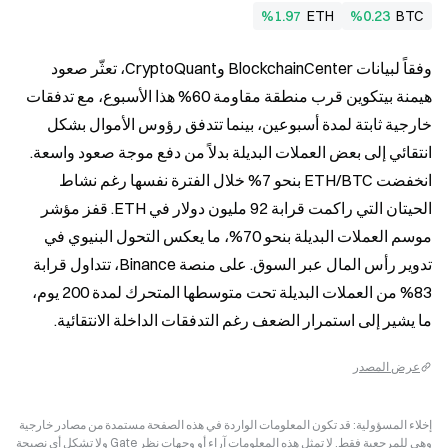
%1.97
ETH
%0.23
BTC
وفقاً لبيانات BlockchainCenter وCryptoQuant، تعثّر صعود 
هيمنة بيتكوين قرب منطقة مقاومة 60% هذا الأسبوع، مع تدفقات 
خارجية ثابتة لمدة أسبوعين، بينما تتدفق رؤوس الأموال بشكل 
انتقائي إلى بعض العملات البديلة بدلاً من دفع موجة صعود واسعة. 
انخفضت ETH/BTC بنحو 7% خلال الفترة نفسها رغم نشاط 
الحيتان التي راكمت قرابة 92 مليون دولار في ETH. قفز مؤشر 
موسم العملات البديلة بنحو 70%، ما يعكس التحول البنيوي في 
تدوير رأس المال عبر السوق. على منصة Binance، تتداول قرابة 
83% من العملات البديلة تحت متوسطها المتحرك لمدة 200 يوم، 
ما يشير إلى استمرار الضعف رغم التدفقات الداخلة الانتقائية.
عرض المصدر
إخلاء المسؤولية: قد تكون المعلومات الواردة في هذه الصفحة مستمدة من مصادر خارجية
وهي للمرجعية فقط. لا تمثل هذه المعلومات آراء أو وجهات نظر Gate ولا تشكل أي نصيحة