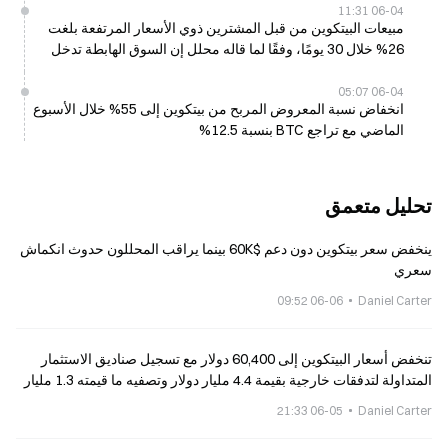
06-04 11:31
مبيعات البيتكوين من قبل المشترين ذوي الأسعار المرتفعة بلغت
26% خلال 30 يومًا، وفقًا لما قاله محلل إن السوق الهابطة تدخل
مرحلتها النهائية
06-04 05:07
انخفاض نسبة المعروض المربح من بيتكوين إلى 55% خلال الأسبوع
الماضي مع تراجع BTC بنسبة 12.5%
تحليل متعمق
ينخفض سعر بيتكوين دون دعم $60K بينما يراقب المحللون حدوث انكماش
سعري
06-06 09:52
Daniel Carter
تنخفض أسعار البيتكوين إلى 60,400 دولار مع تسجيل صناديق الاستثمار
المتداولة لتدفقات خارجية بقيمة 4.4 مليار دولار وتصفيه ما قيمته 1.3 مليار
دولار
06-05 21:33
Daniel Carter