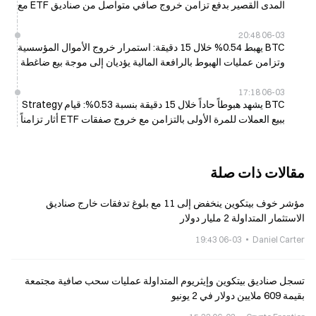
المدى القصير بدفع تزامن خروج صافي متواصل من صناديق ETF مع
بيع من مؤسسات
06-03 20:48
BTC يهبط 0.54% خلال 15 دقيقة: استمرار خروج الأموال المؤسسية
وتزامن عمليات الهبوط بالرافعة المالية يؤديان إلى موجة بيع ضاغطة
على المدى القصير
06-03 17:18
BTC يشهد هبوطاً حاداً خلال 15 دقيقة بنسبة 0.53%: قيام Strategy
ببيع العملات للمرة الأولى بالتزامن مع خروج صفقات ETF أثار تزامناً
مع عمليات بيع سريعة في السوق
مقالات ذات صلة
مؤشر خوف بيتكوين ينخفض إلى 11 مع بلوغ تدفقات خارج صناديق
الاستثمار المتداولة 2 مليار دولار
06-03 19:43
Daniel Carter
تسجل صناديق بيتكوين وإيثريوم المتداولة عمليات سحب صافية مجتمعة
بقيمة 609 ملايين دولار في 2 يونيو