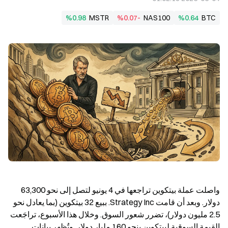
%0.98
MSTR
%0.07-
NAS100
%0.64
BTC
واصلت عملة بيتكوين تراجعها في 4 يونيو لتصل إلى نحو 63,300 
دولار. وبعد أن قامت Strategy Inc. ببيع 32 بيتكوين (بما يعادل نحو 
2.5 مليون دولار)، تضرر شعور السوق. وخلال هذا الأسبوع، تراجَعت 
القيمة السوقية لبيتكوين بنحو 160 مليار دولار. وتُظهر بيانات 