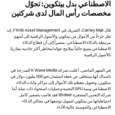
الاصطناعي بدل بيتكوين: تحوّل 
مخصصات رأس المال لدى شركتين
قال Carney Mak، الشريك في FXHB Asset Management، إنه 
نقل جزءاً من الأموال من بيتكوين والأصول الرقمية إلى أسهم 
مرتبطة بالذكاء الاصطناعي، مشيراً إلى أن قطاع الذكاء 
الاصطناعي يتمتع حالياً بملامح عوائد/مخاطر أكثر جاذبية مقارنةً 
بالأصول الرقمية.
في الشهر الماضي، أعلنت شركة K Wave Media المدرجة في 
ناسداك أنها ستتخلى عن خطة استثمار نحو 500 مليون دولار في 
بيتكوين، وتحويل معظم تلك الأموال إلى مراكز بيانات الذكاء 
الاصطناعي وبنية GPU التحتية وعمليات استحواذ ذات صلة. أما 
شركة التعدين المشفرة Bitdeer فقد قامت بتصفير كامل 
احتياطياتها من بيتكوين لتمويل توسعها في مجالي الذكاء 
الاصطناعي والحوسبة عالية الأداء.