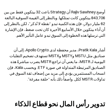
أوضح Rajiv Sawhney أن Strategy باعت 32 بيتكوين فقط من بين 
843,706 بيتكوين كانت تمتلكها. وبالنظر إلى القيمة السوقية البالغة 
62 مليار دولار، فإن هذه الكمية تبدو “نقطة لا تُذكر”، لكن بالنظر إلى 
أن أداء بيتكوين خلال الأسابيع الأخيرة كان تحت ضغط، فإن الإشارة 
التي ترسلها هذه الخطوة إلى السوق تبدو عامل التأثير الأهم.
أشار Pratik Kala، مدير محفظة لدى Apollo Crypto، إلى أن 
صناديق مثل MSTU وMSTY وMSTX تستهدف تضخيم التقلبات 
اليومية لـ MSTR، ما يعني أن تراجع MSTR يضرب مباشرةً هذه 
الصناديق المرتبطة المتداولة في صورة ETF. وبحسب Kala، فإن 
انسحاب المستثمرين يؤدي إلى مزيد من إضعاف ثقة السوق في 
تداولات MSTR ككل. واصفاً ذلك بأنه “حلقة مفرغة”.
تدوير رأس المال نحو قطاع الذكاء 