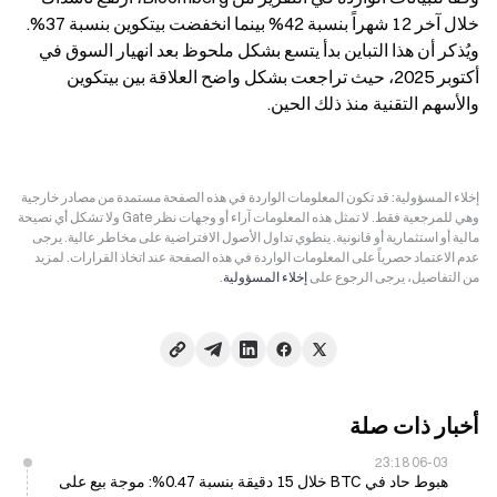
خلال آخر 12 شهراً بنسبة 42% بينما انخفضت بيتكوين بنسبة 37%. 
ويُذكر أن هذا التباين بدأ يتسع بشكل ملحوظ بعد انهيار السوق في 
أكتوبر 2025، حيث تراجعت بشكل واضح العلاقة بين بيتكوين 
والأسهم التقنية منذ ذلك الحين.
إخلاء المسؤولية: قد تكون المعلومات الواردة في هذه الصفحة مستمدة من مصادر خارجية
وهي للمرجعية فقط. لا تمثل هذه المعلومات آراء أو وجهات نظر Gate ولا تشكل أي نصيحة
مالية أو استثمارية أو قانونية. ينطوي تداول الأصول الافتراضية على مخاطر عالية. يرجى
عدم الاعتماد حصرياً على المعلومات الواردة في هذه الصفحة عند اتخاذ القرارات. لمزيد
من التفاصيل، يرجى الرجوع على
إخلاء المسؤولية
.
أخبار ذات صلة
06-03 23:18
هبوط حاد في BTC خلال 15 دقيقة بنسبة 0.47%: موجة بيع على