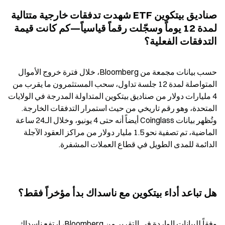
صناديق بيتكوين ETF شهدت تدفقات خارجية متتالية 
لمدة 12 يوماً وسجّلت رقماً قياسياً—كم كانت قيمة 
التدفقات الفعلية؟
حسب بيانات مجمعة من Bloomberg، خلال فترة خروج الأموال 
المتواصلة لمدة 12 جلسة تداول، سحب المستثمرون ما يقرب من 
4 مليارات دولار من صناديق بيتكوين المتداولة المدرجة في الولايات 
المتحدة، وهو رقم تاريخي من حيث استمرار التدفقات الخارجة. 
وتُظهر بيانات Coinglass أيضاً أنه حتى 4 يونيو، وخلال الـ24 ساعة 
الماضية، تم تصفية نحو 1.5 مليار دولار من مراكز العقود الآجلة 
الدائمة للمدى الطويل في قطاع العملات المشفرة.
هل تباعد أداء بيتكوين مع ناسداك بدأ مؤخراً فقط؟
وفقاً للبيانات الواردة في التقرير من Bloomberg، ارتفع ناسداك 