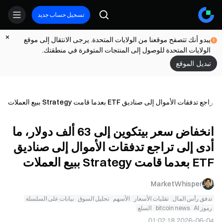
تسجيل حساب جديد
يبدو أنك تتصفح موقعنا من الولايات المتحدة. يرجى الانتقال إلى موقع
الولايات المتحدة للوصول إلى المنتجات المتوفرة في منطقتك.
تبديل الموقع
انخفاض سعر بيتكوين إلى 63 ألف دولار، ما
أدى إلى تراجع تدفقات الأموال إلى صناديق
ETF بعدما قامت Strategy ببيع العملات
MarketWhisper
تدفق رأس المال
تقلبات الأسعار
الأسهم
تحليل السوق
بيانات على السلسلة
رموز AI
bitcoin news
السلع
2026-06-04 01:02:18