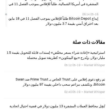
المشفرة في أمريكا الشمالية، طلباً للإفلاس بموجب الفصل 11 في
18 مايو
05-18 06:14
إيداع Bitcoin Depot طلباً للإفلاس بموجب الفصل 11 في 18 مايو،
بعد اختراق أمني بقيمة 3.7 مليون دولار
مقالات ذات صلة
استراتيجية «إعادة شراء بسعر مخفّض» لِسندات قابلة للتحويل بقيمة 1.5
مليار دولار، وتُدرج «بيع البيتكوين» كطريقة تمويل محتملة
05-19 05:12
Market Whisper
تم رفع دعوى إفلاس على Trust الخاص بـ Prime Trust ضد Swan
Bitcoin، وتكشف مزاعم سحب داخلي بقيمة 97 مليون دولار
05-19 02:40
Market Whisper
تُنقِل محافظ العملات المشفرة 13 مليون دولار في قضية احتيال اتحادية