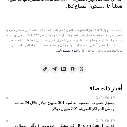
هيكلياً على مستوى القطاع ككل.
إخلاء المسؤولية: قد تكون المعلومات الواردة في هذه الصفحة مستمدة من مصادر خارجية
وهي للمرجعية فقط. لا تمثل هذه المعلومات آراء أو وجهات نظر Gate ولا تشكل أي نصيحة
مالية أو استثمارية أو قانونية. ينطوي تداول الأصول الافتراضية على مخاطر عالية. يرجى
عدم الاعتماد حصرياً على المعلومات الواردة في هذه الصفحة عند اتخاذ القرارات. لمزيد
من التفاصيل، يرجى الرجوع على
إخلاء المسؤولية
.
أخبار ذات صلة
05-19 02:34
تسجل عمليات التصفية العالمية 301 مليون دولار خلال 24 ساعة،
وتمثل المراكز الطويلة 201 مليون دولار
05-19 01:02
قدمت Bitcoin Depot، أكبر مشغّل أجهزة صراف آلي للعملات