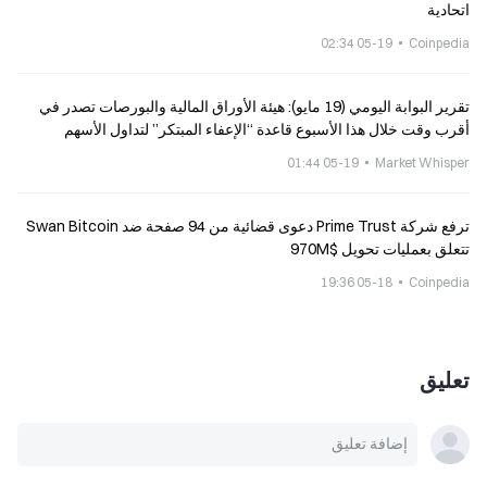
اتحادية
05-19 02:34
Coinpedia
تقرير البوابة اليومي (19 مايو): هيئة الأوراق المالية والبورصات تصدر في
أقرب وقت خلال هذا الأسبوع قاعدة “الإعفاء المبتكر” لتداول الأسهم
المرمّزة؛ اختراق يستهدف بروتوكول Echo Protocl
05-19 01:44
Market Whisper
ترفع شركة Prime Trust دعوى قضائية من 94 صفحة ضد Swan Bitcoin
تتعلق بعمليات تحويل $970M
05-18 19:36
Coinpedia
تعليق