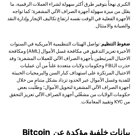
الكبرى نهجاً بتوفير طرق أكثر سهولة لشراء العملات الرقمية، ما 
يقلل من ميزة سهولة أجهزة الصراف الآلي المشفرة؛ كما تواجه 
الأجهزة الفعلية في الوقت نفسه ارتفاع تكاليف الإيجار وإدارة النقد 
والصيانة والامتثال.
ضغوط التنظيم
: تواصل الهيئات التنظيمية الأمريكية في السنوات 
الأخيرة تعزيز التدقيق في مكافحة غسل الأموال (AML) ومكافحة 
الاحتيال المرتبطين بأجهزة الصراف الآلي للعملات المشفرة؛ وقد 
حذرت الـFBI وحكومات ولايات متعددة علناً من أن عمليات 
الاحتيال المرتكزة على استهداف كبار السن والبرمجيات الخبيثة 
للفدية وغسل الأموال عبر الحدود تزداد بشكل متنامٍ من خلال 
أجهزة الصراف الآلي المشفرة لتحويل الأموال؛ وطلبت بعض 
حكومات الولايات من مشغّلي أجهزة الصراف الآلي تعزيز التحقق 
من KYC وتقييد المعاملات.
بيانات خلفية مؤكدة عن Bitcoin 