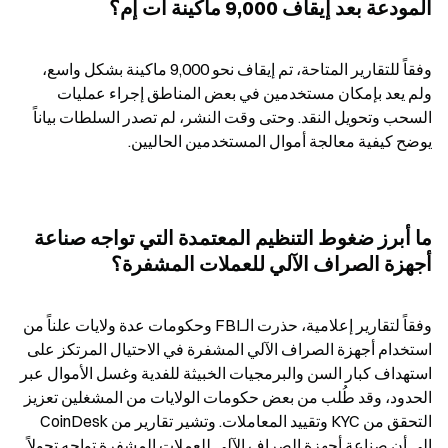
المودعة بعد إيقاف 9,000 ماكينة آت إم؟
وفقاً للتقارير المتاحة، تم إيقاف نحو 9,000 ماكينة بشكل واسع، 
ولم يعد بإمكان مستخدمين في بعض المناطق إجراء عمليات 
السحب وتحويل النقد. وحتى وقت النشر، لم تصدر السلطات بياناً 
يوضح كيفية معالجة أموال المستخدمين الحاليين.
ما أبرز ضغوط التنظيم المعتمدة التي تواجه صناعة 
أجهزة الصراف الآلي للعملات المشفرة؟
وفقاً لتقارير إعلامية، حذرت الـFBI وحكومات عدة ولايات علناً من 
استخدام أجهزة الصراف الآلي المشفرة في الاحتيال المرتكز على 
استهداف كبار السن والبرمجيات الخبيثة للفدية وغسل الأموال عبر 
الحدود، وقد طُلب من بعض حكومات الولايات من المشغلين تعزيز 
التحقق من KYC وتقييد المعاملات. وتشير تقارير من CoinDesk 
إلى أن صناعة أجهزة الصراف الآلي للعملات المشفرة تواجه تحولاً 