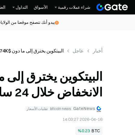
شراء عملات رقمية
الأسواق
التداول
العق
يبدو أنك تتصفح موقعنا من الولاي
أخبار
عاجل
البيتكوين يخترق إلى ما دون $74K مع وصول الانخفاض خلال 24 ساعة إلى 0.02%
الانخفاض خلال 24 ساعة إلى 0.02%
GateNews
bitcoin news
تقلبات الأسعار
2026-04-16 14:03:27
%0.23
BTC