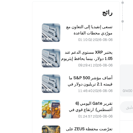
رائج
تسعى إنفيديا إلى التعاون مع
مورّدي محطات القاعدة
الصينيين المزوّدة بالذكاء
2026-08-06 01:10:02
الاصطناعي لنشر شبكة الجيل
السادس (6G).
يختبر XRP مستوى الدعم عند
1.05 دولار، بينما يحافظ إيثريوم
على مستوى 1,908 دولارات
2026-08-06 09:29:41
وسط ضعف حجم التداول
أضاف مؤشر S&P 500 ما
قيمته 2.1 تريليون دولار في
أغسطس، مرتفعًا بنسبة
2026-08-06 11:46:40
0/400
3.12%، بينما لم يحقق بيتكوين
سوى مكاسب بنسبة 2%.
تقرير Gate اليومي (6
ليق
أغسطس): ارتفاع قوي في
الأسهم الممتازة لشركة
2026-08-06 01:24:57
Strategy، STRC؛ وBlock
ترفع توقعاتها للعام 2026
تعرّضت محفظة ZEUS على