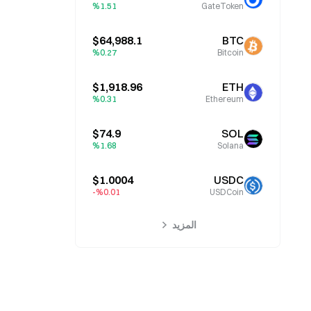
%1.51
GateToken
$64,988.1
BTC
%0.27
Bitcoin
$1,918.96
ETH
%0.31
Ethereum
$74.9
SOL
%1.68
Solana
$1.0004
USDC
%0.01-
USDCoin
المزيد