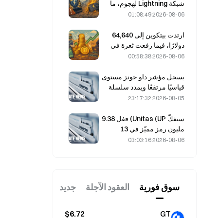
بأكمله
شبكة Lightning لهجوم، ما
أدى إلى توقّفها مؤقتًا عن
2026-08-06 01:08:49
العمل، وأكّد الفريق الرسمي
عدم فقدان أموال المستخدمين.
ارتدت بيتكوين إلى 64,640
دولارًا، فيما رفعت ثغرة في
Coldcard عدد المحافظ
2026-08-06 00:58:38
النشطة إلى أعلى مستوى له
في ثلاثة أشهر.
يسجل مؤشر داو جونز مستوى
قياسيًا مرتفعًا ويمدد سلسلة
مكاسبه لليوم الخامس على
2026-08-05 23:17:32
التوالي خلال التداولات الليلية؛
واستثمارات الذكاء الاصطناعي
ستفكّ Unitas (UP) قفل 9.38
تقود المكاسب
مليون رمز مميّز في 13
أغسطس، بقيمة 3.18 مليون
2026-08-06 03:03:16
دولار.
سوق فوریة
العقود الآجلة
جديد
$6.72
GT