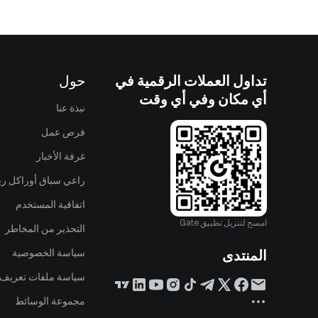
تداول العملات الرقمية في
حول
أي مكان وفي أي وقت
نبذة عنا
فرص عمل
غرفة الأخبار
راعي سباق أوراكل ريد
اتفاقية المستخدم
امسح لتنزيل تطبيق Gate
التحذير من المخاطر
المنتدى
سياسة الخصوصية
سياسة ملفات تعريف ا
مجموعة الوسائط