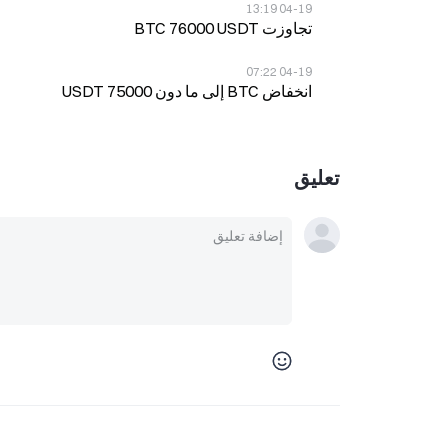
04-19 13:19
تجاوزت BTC 76000 USDT
04-19 07:22
انخفاض BTC إلى ما دون 75000 USDT
تعليق