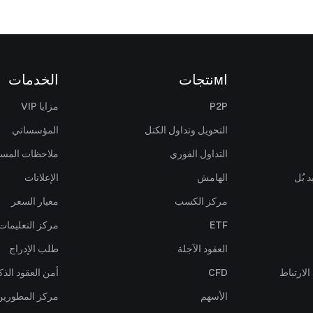
اмنتجات
الخدمات
P2P
مزايا VIP
التحويل وتداول الكتل
المؤسساتي
التداول الفوري
ملاحظات المس
 بُل
الهامش
الإعلانات
مركز الكسب
معيار السعر
ETF
مركز التعليمات
العقود الآجلة
طلب الإدراج
لارتباط
CFD
أمن العقود الذك
الأسهم
مركز المطورين (PI