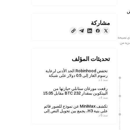
رسالة أخبار Gate، 16 أبريل — انخفض سعر البيتكوين دون مستوى 74,000 دولار، ويتداول حاليًا عند 73,906 دولارات مع انخفاض 
مشاركة
رجعية فقط. لا تمثل هذه المعلومات آراء أو وجهات نظر Gate ولا تشكل أي نصيحة
مزيد من
تحديثات المؤلف
تخفض Robinhood الحد الأدنى لرعاية
رسوم الغاز إلى 0.5 دولار على شبكة
منذ 1 د
Robinhood Chain، في خفض بنسبة
90% حتى 29 سبتمبر.
رفعت مورغان ستانلي حيازتها من
البيتكوين بمقدار 232 BTC مقابل 15.05
منذ 4 د
مليون دولار، ليصل إجمالي حيازتها إلى
6,563 BTC.
تكشف MiniMax عن نموذج للصور قائم
على بنية H3، يجمع بين تحويل النص إلى
منذ 8 د
صورة وتحرير الصور.