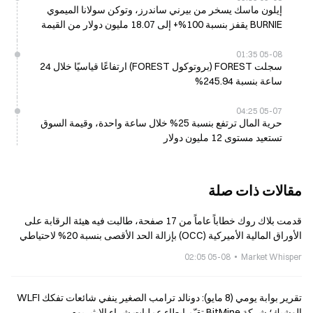
إيلون ماسك يسخر من بيرني ساندرز، وتوكن سولانا الميموي
BURNIE يقفز بنسبة 100%+ إلى 18.07 مليون دولار من القيمة
السوقية
05-08 01:35
سجلت FOREST (بروتوكول FOREST) ارتفاعًا قياسيًا خلال 24
ساعة بنسبة 245.94%
05-07 04:25
حرية المال ترتفع بنسبة 25% خلال ساعة واحدة، وقيمة السوق
تستعيد مستوى 12 مليون دولار
مقالات ذات صلة
قدمت بلاك روك خطاباً عاماً من 17 صفحة، طالبت فيه هيئة الرقابة على
الأوراق المالية الأميركية (OCC) بإزالة الحد الأقصى بنسبة 20% لاحتياطي
الأصول المُرقمنة
05-08 02:05
Market Whisper
تقرير بوابة يومي (8 مايو): دونالد ترامب الصغير ينفي شائعات تفكك WLFI
الوشيك؛ شركة BitMine تقيّم إبطاء عمليات شراء الإيثيريوم