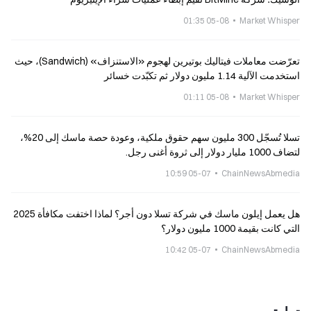
05-08 01:35
Market Whisper
تعرّضت معاملات فيتاليك بوتيرين لهجوم «الاستنزاف» (Sandwich)، حيث
استخدمت الآلية 1.14 مليون دولار ثم تكبّدت خسائر
05-08 01:11
Market Whisper
تسلا تُسجّل 300 مليون سهم حقوق ملكية، وعودة حصة ماسك إلى 20%،
لتضاف 1000 مليار دولار إلى ثروة أغنى رجل.
05-07 10:59
ChainNewsAbmedia
هل يعمل إيلون ماسك في شركة تسلا دون أجر؟ لماذا اختفت مكافأة 2025
التي كانت بقيمة 1000 مليون دولار؟
05-07 10:42
ChainNewsAbmedia