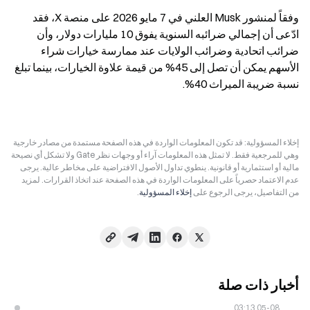
وفقاً لمنشور Musk العلني في 7 مايو 2026 على منصة X، فقد 
ادّعى أن إجمالي ضرائبه السنوية يفوق 10 مليارات دولار، وأن 
ضرائب اتحادية وضرائب الولايات عند ممارسة خيارات شراء 
الأسهم يمكن أن تصل إلى 45% من قيمة علاوة الخيارات، بينما تبلغ 
نسبة ضريبة الميراث 40%.
إخلاء المسؤولية: قد تكون المعلومات الواردة في هذه الصفحة مستمدة من مصادر خارجية
وهي للمرجعية فقط. لا تمثل هذه المعلومات آراء أو وجهات نظر Gate ولا تشكل أي نصيحة
مالية أو استثمارية أو قانونية. ينطوي تداول الأصول الافتراضية على مخاطر عالية. يرجى
عدم الاعتماد حصرياً على المعلومات الواردة في هذه الصفحة عند اتخاذ القرارات. لمزيد
من التفاصيل، يرجى الرجوع على
إخلاء المسؤولية
.
أخبار ذات صلة
05-08 03:13