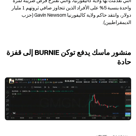
التي تقدمت بها ولاية كاليفورنيا، والتي تقترح فرض ضريبة لمرة 
واحدة بنسبة 5% على الأفراد الذين تتجاوز صافي ثروتهم 1 مليار 
دولار، وانتقد حاكم ولاية كاليفورنيا Gavin Newsom (حزب 
الديمقراطيين).
منشور ماسك يدفع توكن BURNIE إلى قفزة 
حادة