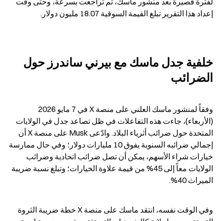
لفترة قصيرة بعد منشور ماسك، ثم تراجعت بسرعة، وحتى وقت 
إعداد هذا التقرير تبلغ القيمة السوقية 18.07 مليون دولار.
خلفية جدل ماسك مع بيرني ساندرز حول 
الضرائب
وفقاً لمنشور ماسك العلني على منصة X في 7 مايو 2026 
(الأربعاء)، جاءت هذه التفاعلات في ظل تصاعد جدل في الولايات 
المتحدة حول ضرائب أثرياء البلاد. وادّعى Musk على منصة X أن 
إجمالي ضرائبه السنوية يفوق 10 مليارات دولار؛ وفي حال ممارسة 
خيارات شراء الأسهم، يمكن أن تصل ضرائب اتحادية وضرائب 
الولايات معاً إلى 45% من قيمة علاوة الخيارات؛ وتبلغ نسبة ضريبة 
الميراث 40%.
وفي الوقت نفسه، انتقد ماسك على منصة X خطة ضريبة الثروة 