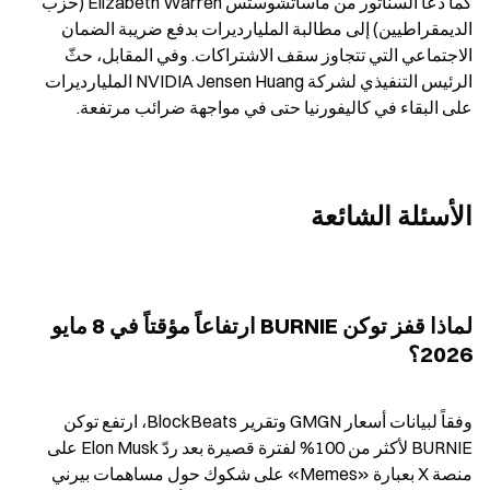
كما دعا السناتور من ماساتشوستس Elizabeth Warren (حزب 
الديمقراطيين) إلى مطالبة المليارديرات بدفع ضريبة الضمان 
الاجتماعي التي تتجاوز سقف الاشتراكات. وفي المقابل، حثّ 
الرئيس التنفيذي لشركة NVIDIA Jensen Huang المليارديرات 
على البقاء في كاليفورنيا حتى في مواجهة ضرائب مرتفعة.
الأسئلة الشائعة
لماذا قفز توكن BURNIE ارتفاعاً مؤقتاً في 8 مايو 
2026؟
وفقاً لبيانات أسعار GMGN وتقرير BlockBeats، ارتفع توكن 
BURNIE لأكثر من 100% لفترة قصيرة بعد ردّ Elon Musk على 
منصة X بعبارة «Memes» على شكوك حول مساهمات بيرني 