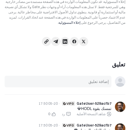
إخلاء المسؤولية: قد تكون المعلومات الواردة في هذه الصفحة مستمدة من مصادر خارجية
وهي للمرجعية فقط. لا تمثل هذه المعلومات آراء أو وجهات نظر Gate ولا تشكل أي نصيحة
مالية أو استثمارية أو قانونية. ينطوي تداول الأصول الافتراضية على مخاطر عالية. يرجى
عدم الاعتماد حصرياً على المعلومات الواردة في هذه الصفحة عند اتخاذ القرارات. لمزيد
من التفاصيل، يرجى الرجوع على
إخلاء المسؤولية
.
تعليق
05-20 17:50
·
GateUser-529acfb7
تمسك بقوة HODL💎
شاهد النسخة الأصلية
رد
0
05-20 17:50
·
GateUser-529acfb7