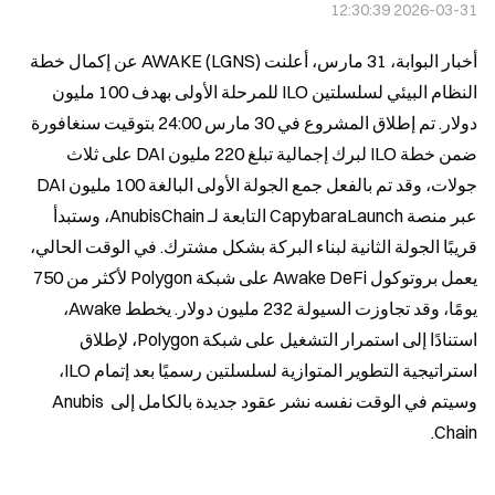
2026-03-31 12:30:39
أخبار البوابة، 31 مارس، أعلنت AWAKE (LGNS) عن إكمال خطة 
النظام البيئي لسلسلتين ILO للمرحلة الأولى بهدف 100 مليون 
دولار. تم إطلاق المشروع في 30 مارس 24:00 بتوقيت سنغافورة 
ضمن خطة ILO لبرك إجمالية تبلغ 220 مليون DAI على ثلاث 
جولات، وقد تم بالفعل جمع الجولة الأولى البالغة 100 مليون DAI 
عبر منصة CapybaraLaunch التابعة لـ AnubisChain، وستبدأ 
قريبًا الجولة الثانية لبناء البركة بشكل مشترك. في الوقت الحالي، 
يعمل بروتوكول Awake DeFi على شبكة Polygon لأكثر من 750 
يومًا، وقد تجاوزت السيولة 232 مليون دولار. يخطط Awake، 
استنادًا إلى استمرار التشغيل على شبكة Polygon، لإطلاق 
استراتيجية التطوير المتوازية لسلسلتين رسميًا بعد إتمام ILO، 
وسيتم في الوقت نفسه نشر عقود جديدة بالكامل إلى Anubis 
Chain.