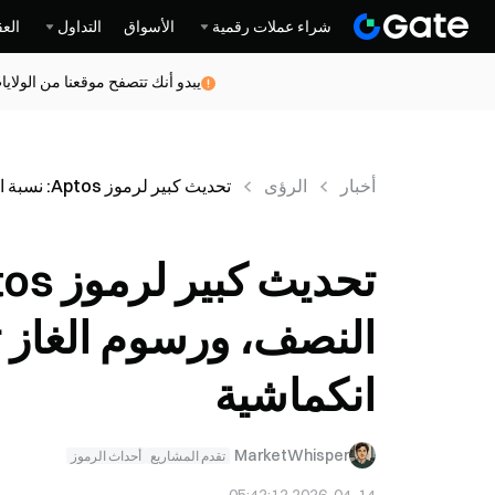
شراء عملات رقمية
الأسواق
التداول
العق
يبدو أنك تتصفح موقعنا من الولاي
أخبار
الرؤى
تحديث كبير لرموز Aptos: نسبة الرهن تنخفض إلى النصف، ورسوم الغاز ترتفع 10 أضعاف، متجهة نحو انكماشية
انكماشية
MarketWhisper
تقدم المشاريع
أحداث الرموز