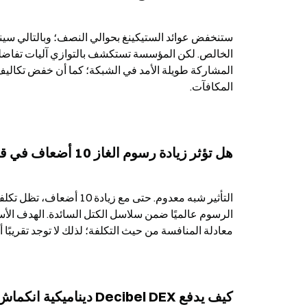
المكافآت.
هل تؤثر زيادة رسوم الغاز 10 أضعاف في قدرة Aptos التنافسية من حيث تكلفة الاستخدام؟
معادلة المنافسة من حيث التكلفة؛ لذلك لا توجد تقريبًا
كيف يدفع Decibel DEX ديناميكية انكماش APT؟