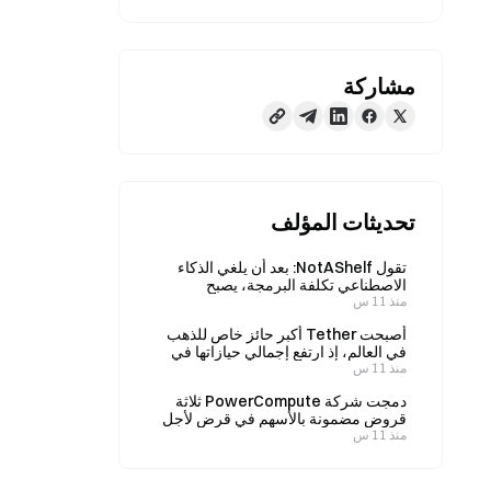
مشاركة
تحديثات المؤلف
تقول NotAShelf: بعد أن يلغي الذكاء
الاصطناعي تكلفة البرمجة، يصبح
منذ 11 س
«الذوق» المورد النادر الوحيد
أصبحت Tether أكبر حائز خاص للذهب
في العالم، إذ ارتفع إجمالي حيازاتها في
منذ 11 س
الربع الثاني إلى 146 طنًا.
دمجت شركة PowerCompute ثلاثة
قروض مضمونة بالأسهم في قرض لأجل
منذ 11 س
بفائدة قدرها 2%، بضمان 307 BTC.