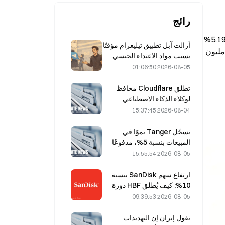
رائج
«المدفوع بالدعم» إلى «المدفوع بالأداء» عبر سبع آليات. تشمل التعديلات الأساسية خفض معدل العائد السنوي للستيكينغ من 5.19% 
أزالت آبل تطبيق تيليغرام مؤقتًا
إلى 2.6%، وزيادة رسوم الغاز 10 أضعاف، وتحديد سقف إجمالي على مستوى البروتوكول عند 2.1 مليار وحدة، وقفلًا دائمًا لـ 2.1 مليون 
بسبب مواد الاعتداء الجنسي
على الأطفال (CSAM)، ونفى
2026-08-05 01:06:50
دوروف ذلك، قائلًا إنه تعرّض
لـ«هجوم أمني».
تطلق Cloudflare محافظ
لوكلاء الذكاء الاصطناعي
لتمكين المدفوعات المستقلة
2026-08-04 15:37:45
مقابل واجهات برمجة
التطبيقات في 4 أغسطس
تسجّل Tanger نموًا في
المبيعات بنسبة 5%، مدفوعًا
بسياحة كأس العالم خلال
2026-08-05 15:55:54
شهري يونيو ويوليو.
ارتفاع سهم SanDisk بنسبة
10%: كيف يُطلق HBF دورة
جديدة في تخزين الذكاء
2026-08-05 09:39:53
الاصطناعي، وهل يمكن للنتائج
المالية تأكيد مبررات النمو؟
تقول إيران إن التهديدات