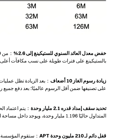
خفض معدل العائد السنوي للستيكينغ إلى 2.6%
بالستيكينغ على فترات طويلة على نسب مكافآت أعلى؛ ستنخ
زيادة رسوم الغاز 10 أضعاف
على تصنيفها ضمن أقل الرسوم عالميًا؛ بعد دفع جميع رسوم الغاز بـ APT سي
تحديد سقف إمداد قدره 2.1 مليار وحدة
المتداول حاليًا 1.196 مليار وحدة، ويوجد داخل مساحة السقف 904 مليون وحدة أخرى (حوالي 43%)
قفل دائم لـ 210 مليون وحدة APT