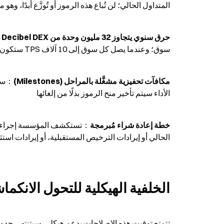
المتداول الحالي؛ لن تُباع هذه الرموز أو تُوزَّع أبدًا، وهو 
حرق سنوي يتجاوز 32 مليون وحدة من Decibel DEX
سوق؛ وعندما يصل كل سوق إلى 10 آلاف TPS ستكون كمية الحرق السنوية أكبر
مكافآت تحفيزية مشغَّلة بالمراحل (Milestones)
الأداء سيتم تأخير منح الرموز بدلًا من إلغائها
خطة إعادة شراء مُبرمجة
الحالي أو إيرادات الترخيص المستقبلية، أو إيرادات استث
الخلفية الهيكلية للتحول الانكماشي: 2026 هو نقطة التحول 