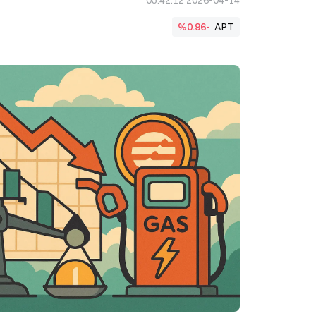
2026-04-14 05:42:12
%0.96-
APT