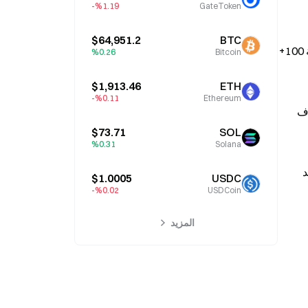
%1.19-
GateToken
$64,951.2
BTC
：تبادل لامركزي بالكامل منفذ على السلسلة لأول مرة، مع خطة لتغطية 100+ 
%0.26
Bitcoin
$1,913.46
ETH
%0.11-
Ethereum
：ستتحول مستقبلاً المنح والمكافآت إلى ربطها بـ KPI؛ وعند عدم تحقيق أهداف 
$73.71
SOL
%0.31
Solana
：تستكشف المؤسسة إجراء عمليات إعادة شراء مُبرمجة لـ APT في السوق المفتوحة باستخدام النقد 
$1.0005
USDC
%0.02-
USDCoin
المزيد