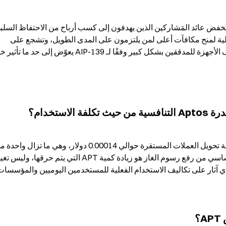
الخالص. لكن المؤسسة تستكشف بالتوازي آليات تفاضلية لمنح مكافآت أعلى لمن يلتزمون على المدى الطويل، وتشجع على 
 أي آثار على تكاليف الاستخدام الفعلية للمستخدمين اليوميين والمؤسسات