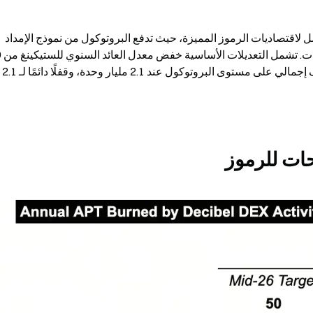
قامت مؤسسة Aptos في 14 أبريل بإصدار تحديث شامل لاقتصاديات الرموز المميزة، حيث تدفع البروتوكول من نموذج الإمداد 
حات للرموز