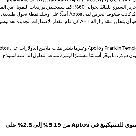
وبلغ نمو إيرادات التطبيقات 1,552% ليصل إلى 33.5 مليون دولار، ما يوفّر أساسًا مستمرًا لوتيرة نشاط التداول الداعمة لنموذج 
ما هو التأثير الفعلي لخفض معدل العائد السنوي للستيكينغ في Aptos من 5.19% إلى 2.6% على 