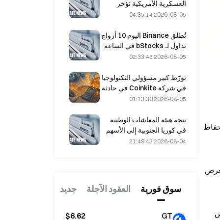
العسكرية الأمريكية تؤخر
اتفاقها مع عُمان بشأن مضيق
2026-08-05 04:35:14
هرمز في 5 أغسطس
تُطلق Binance اليوم 10 أزواج
تداول لـ bStocks في الساعة
20:00 بتوقيت UTC+8، من
2026-08-05 02:33:45
دون رسوم مُصنِّع.
تورّط كبير مسؤولي التكنولوجيا
في شركة Coinkite في حادثة
استغلال ثغرة في Coldcard،
2026-08-05 01:13:30
ما أدى إلى أربع موجات من
الهجمات وخسائر بلغت 114
تتجه هيئة المعاشات الوطنية
：بعد الزيادة تظل عمليات تحويل العملات المستقرة منخفضة جدًا بما يقارب 0.00014 دولار، مع الحفاظ 
مليون دولار.
في كوريا الجنوبية إلى الأسهم
ذات الأداء المستقر في 4
2026-08-04 21:49:43
أغسطس وسط تقلبات السوق
：يتم اعتماد الحد الأقصى لإمداد الطبقة/المستوى على البروتوكول عبر الحوكمة؛ يبلغ العرض 
سوق فوریة
العقود الآجلة
جديد
：ستقوم المؤسسة بقفل هذه الكمية بشكل دائم والستيكينغ بها، أي ما يقارب 18% من العرض 
$6.62
GT