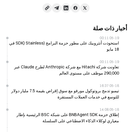
أخبار ذات صلة
05-19 00:11
استحوذت أنثروبيك على مطور حزمة البرامج (SDK) Stainless في
18 مايو
05-19 00:11
تعاونت شركة Hitachi مع شركة Anthropic لطرح Claude عبر
290,000 موظف على مستوى العالم
05-18 16:37
تيمبو تدمج بروتوكول مورفو مع سوق إقراض بقيمة 7.5 مليار دولار
للتوسع في خدمات العملات المستقرة
05-18 14:08
إطلاق حزمة BNBAgent SDK على شبكة BSC الرئيسية بإطار
معياري لوكلاء الذكاء الاصطناعي على السلسلة