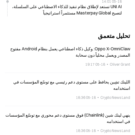
05-18 14:01
UNI AI تستعد لإطلاق نظام تنفيذ للذكاء الاصطناعي على السلسلة،
لتصبح Masterpay Global مستثمراً استراتيجياً
تحليل متعمق
Oppo X-OmniClaw: وكيل ذكاء اصطناعي يعمل بنظام Android مفتوح
المصدر ويعمل محلياً دون سحابة
05-18 19:17
Oliver Grant
اللينك تشِين يحافظ على مستوى دعم رئيسي مع توسّع المؤسسات في
استخدامه
05-18 18:36
Crypto News Land
ينهي لينك شين (Chainlink) فوق مستوى دعم محوري مع توسّع المؤسسات
في استخدامه
05-18 18:36
Crypto News Land