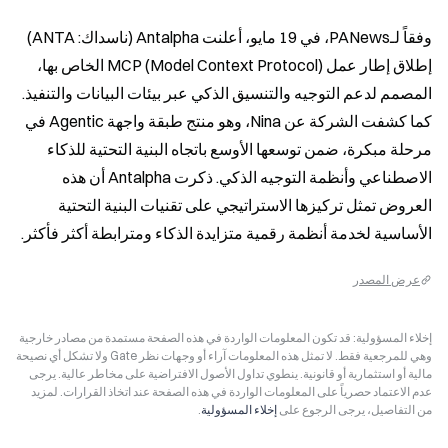
وفقاً لـPANews، في 19 مايو، أعلنت Antalpha (ناسداك: ANTA) 
إطلاق إطار عمل MCP (Model Context Protocol) الخاص بها، 
المصمم لدعم التوجيه والتنسيق الذكي عبر بيئات البيانات والتنفيذ. 
كما كشفت الشركة عن Nina، وهو منتج طبقة واجهة Agentic في 
مرحلة مبكرة، ضمن توسعها الأوسع باتجاه البنية التحتية للذكاء 
الاصطناعي وأنظمة التوجيه الذكي. ذكرت Antalpha أن هذه 
العروض تمثل تركيزها الاستراتيجي على تقنيات البنية التحتية 
الأساسية لخدمة أنظمة رقمية متزايدة الذكاء ومترابطة أكثر فأكثر.
عرض المصدر
إخلاء المسؤولية: قد تكون المعلومات الواردة في هذه الصفحة مستمدة من مصادر خارجية
وهي للمرجعية فقط. لا تمثل هذه المعلومات آراء أو وجهات نظر Gate ولا تشكل أي نصيحة
مالية أو استثمارية أو قانونية. ينطوي تداول الأصول الافتراضية على مخاطر عالية. يرجى
عدم الاعتماد حصرياً على المعلومات الواردة في هذه الصفحة عند اتخاذ القرارات. لمزيد
من التفاصيل، يرجى الرجوع على
إخلاء المسؤولية
.