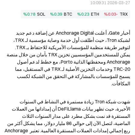
2026-03-27 10:09:31
%0.78
SOL
%0.39
BTC
%0.23
ETH
%0.03-
TRX
أخبار Gate، أعلنت Anchorage Digital عن إضافة دعم جديد 
لشبكة Tron، حيث أطلقت أول خدمة وصاية مؤسسية لـ TRX، 
لتوفير طريقة منظمة للمؤسسات الأمريكية للاحتفاظ بـ TRX. 
يمكن للمستخدمين المؤسسيين تخزين TRX بأمان من خلال منصة 
Anchorage ومحفظتها الذاتية Porto، مع خطط لدعم أصول 
TRC-20 وخدمات التخزين الأصلية لـ TRX في المستقبل، مما 
يسمح للمؤسسات بالمشاركة في التحقق من الشبكة لكسب 
المكافآت.
شهدت شبكة Tron زيادة مستمرة في النشاط في السنوات 
الأخيرة، حيث تظهر بيانات DeFiLlama أن إمداداتها من العملات 
المستقرة قد نمت بشكل مطرد على مدار السنوات الثلاث 
الماضية، لتصل الآن إلى حوالي 86 مليار دولار، مما يشكل أكثر من 
ربع إجمالي إمدادات العملات المستقرة العالمية. تعتبر Anchorage 