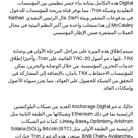
Digital هذه التكامل بمثابة بناء جسر تنظيمي بين المؤسسات 
التقليدية وشبكة Tron، مما يوفر قناة مريحة للمؤسسات للدخول 
في مدفوعات التشفير وبيئة DeFi. قال الرئيس التنفيذي Nathan 
McCauley إن هذا سيجلب واحدة من أكبر النظم البيئية في مجال 
العملات المشفرة ضمن الإطار المؤسسي.
سيتم إطلاق هذه الميزة على مراحل: المرحلة الأولى هي وصاية 
TRX، تليها دعم أصول TRC-20 القائمة على Tron، وأخيرًا إطلاق 
خدمات التخزين المؤسسية. من خلال الوصاية والتخزين، يمكن 
للمؤسسات الاحتفاظ بـ TRX بأمان، بالإضافة إلى المشاركة في 
التحقق من الشبكة للحصول على العوائد، مما يعزز سيولة الأصول 
وإمكانات العائد.
حاليًا، تدعم Anchorage Digital العديد من شبكات البلوكتشين 
الرئيسية بما في ذلك Ethereum وشبكاتها من الطبقة الثانية مثل 
Arbitrum وOptimism وBase وLinea، كما تدعم الشبكات 
الرئيسية من الطبقة الأولى مثل Bitcoin (BTC) وSolana (SOL) 
وAvalanche وBNB Chain. ستعزز هذه الدعم لـ Tron خيارات 