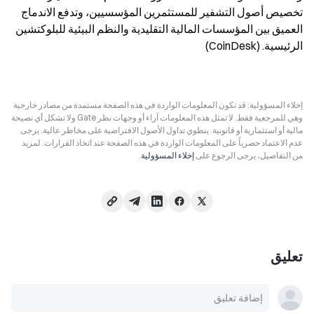
تخصيص أصول التشفير للمستثمرين المؤسسيين، وتدفع الاندماج 
العميق بين المؤسسات المالية التقليدية والنظم البيئية للبلوكتشين 
الرئيسية. (CoinDesk)
إخلاء المسؤولية: قد تكون المعلومات الواردة في هذه الصفحة مستمدة من مصادر خارجية
وهي للمرجعية فقط. لا تمثل هذه المعلومات آراء أو وجهات نظر Gate ولا تشكل أي نصيحة
مالية أو استثمارية أو قانونية. ينطوي تداول الأصول الافتراضية على مخاطر عالية. يرجى
عدم الاعتماد حصرياً على المعلومات الواردة في هذه الصفحة عند اتخاذ القرارات. لمزيد
من التفاصيل، يرجى الرجوع على
إخلاء المسؤولية
.
تعليق