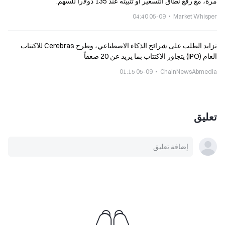
مرة، مع رفع نطاق التسعير أو تثبيته عند 135 دولاراً للسهم.
05-09 04:40
Market Whisper
تزايد الطلب على شرائح الذكاء الاصطناعي، وطرح Cerebras للاكتتاب
العام (IPO) يتجاوز الاكتتاب بما يزيد عن 20 ضعفاً
05-09 01:15
ChainNewsAbmedia
تعليق