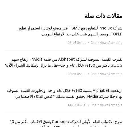
مقالات ذات صلة
شركة Innolux للتعاون مع TSMC في مصنع لونتان! استمرار تطور
FOPLP، وسعر السهم يثبت على حد الارتفاع اليومي.
05-11 03:16
ChainNewsAbmedia
تقترب القيمة السوقية لشركة Alphabet من قيمة Nvidia، ارتفاع سهم
GOOG بأكثر من 150% خلال عام واحد—هل ما يزال بإمكانك الشراء الآن؟
05-11 00:25
ChainNewsAbmedia
ارتفعت Alphabet بنسبة 160% خلال عام واحد، وتجاوزت القيمة السوقية
لها لاحقًا شركة Nvidia: تحقيق لقيمة تمتلك “كدس الذكاء الاصطناعي”
بالكامل
05-10 14:07
ChainNewsAbmedia
طرح الاكتتاب العام الأولي لشركة Cerebras يفوق الاكتتاب بأكثر من 20