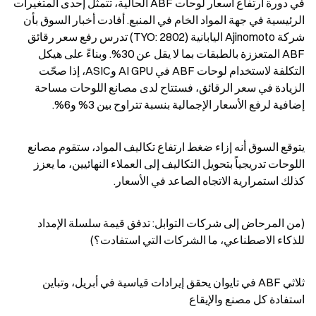
في دورة ارتفاع أسعار لوحات ABF الحالية، تتمثل إحدى المتغيرات 
الرئيسية في جهة المواد الخام في المنبع. أفادت أخبار السوق بأن 
شركة Ajinomoto اليابانية (TYO: 2802) تدرس رفع سعر رقائق 
ABF المتعززة بالطبقات بما لا يقل عن 30%. وبناءً على هيكل 
التكلفة لاستخدام لوحات ABF في AI GPU وASIC، إذا صحّت 
الزيادة في سعر الرقائق، فستتاح لدى مصانع اللوحات مساحة 
إضافية لرفع الأسعار الإجمالية بنسبة تتراوح بين 3% و6%.
يتوقع السوق أنه إزاء ضغط ارتفاع تكاليف المواد، ستقوم مصانع 
اللوحات تدريجياً بتحويل التكاليف إلى العملاء النهائيين، ما يعزز 
كذلك استمرارية الاتجاه الصاعد في الأسعار.
(من المرحاض إلى شركات التوابل: تدفق قيمة سلسلة الإمداد 
للذكاء الاصطناعي، ما الشركات التي استفادت؟)
ثلاثي ABF في تايوان يحقق إيرادات قياسية في أبريل، وتباين 
استفادة كل مصنع والإيقاع