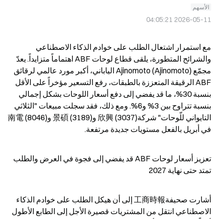
الأسهم
2026-05-11 04:05:21
مع استمرار اشتعال الطلب على خوادم الذكاء الاصطناعي 
والشرائح المتطورة، يلقى قطاع لوحات ABF اهتماماً متزايداً. يعدّ 
مجمّع Ajinomoto (Ajinomoto) الياباني، أكبر مورد عالمي لرقائق 
ABF الرقيقة المتعززة بالطبقات، رفع التسعير مؤخراً على الأقل 
بنسبة 30%، ما قد يفضي إلى دفع أسعار اللوحات بشكل إجمالي 
بنسبة تتراوح بين 3% و6%. ومع ذلك، فقد سجلت مبيعات "الثلاثي 
التايواني للّوحات" شركة欣興 (3037) و景碩 (3189) و南電 (8046) 
في أبريل بالفعل مستويات جديدة مرتفعة.
تعزيز أسعار لوحات ABF قد يفضي إلى فجوة في العرض والطلب 
تمتد حتى نهاية 2027
أشارت صحيفة工商時報 إلى أن هيكل الطلب على خوادم الذكاء 
الاصطناعي انتقل من المشتريات قصيرة الأجل إلى الطابع الأطول 