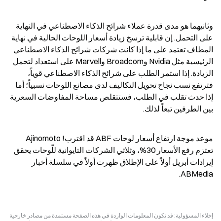
وثانيهما هو مدى قدرة عملاء شرائح الذكاء الاصطناعي في النهاية 
على التحمل. إن قابلية ترسخ زيادة أسعار اللوحات الحالية في نهاية 
المطاف تعتمد على ما إذا كانت شركات شرائح الذكاء الاصطناعي 
الرئيسية مثل Nvidia وBroadcom وMarvell على استعداد لتحمل 
الزيادة. إذا استمر الطلب على شرائح الذكاء الاصطناعي قوياً، 
فترتفع نسب نجاح تحويل التكاليف لدى مصانع اللوحات نسبياً؛ أما 
إذا حدث تقلب في الطلب، فستتقلص مساحة المفاوضات السعرية 
بين الطرفين تبعاً لذلك.
موعد موجة ارتفاع أسعار لوحات ABF قد اقترب! Ajinomoto 
تعتزم رفع الأسعار 30%، وثلاثي الشركات التايوانية للّوحات يحقق 
إيرادات أبريل أولاً على الإطلاق ظهرت أولاً في سلسلة أخبار 
ABMedia.
إخلاء المسؤولية: قد تكون المعلومات الواردة في هذه الصفحة مستمدة من مصادر خارجية