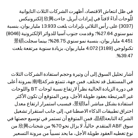
في ظل انتعاش الاقتصاد، أظهرت الشركات الثلاث التايوانية 
للّوحات أداءً لافتاً في إيرادات أبريل. جاءت欣興 إلكترونيكس 
(3037) على رأس الثلاثي بإيرادات بلغت 13.933 مليار يوان، بنسبة 
نمو سنوي 27.64%؛ وقدمت جنوب آسيا للدوائر الإلكترونية (8046) 
4.451 مليار يوان، بنسبة نمو سنوي 26.75%؛ بينما سجلت景碩 
تكنولوجي (3189) 4.072 مليار يوان، بزيادة سنوية مرتفعة بلغت 
39.47%.
أشار تحليل السوق إلى أن وتيرة وحجم استفادة الشركات الثلاث 
في المستقبل قد تختلف. فمن جهة، تتمتع شركة南电 بمرونة أعلى 
في دورة الزيادة الحالية نظراً لارتفاع نسبة لوحات BT واللوحات 
غير المرتبطة بعقود طويلة الأجل، ومن المتوقع أن تكون الأكثر 
استفادة بشكل مباشر. أما景碩، فبسبب استمرار ارتفاع معدل 
اختراق تطبيقات الذكاء الاصطناعي، إلى جانب استقرار تشغيل 
الشركة التابعة晶碩، فمن المتوقع أن تستمر في توسيع حصتها في 
سوق ABF المتقدم. حالياً، لا يزال نحو 70% من شحنات欣興 من 
نوع تغطيه العقود طويلة الأجل، ما يحد نسبياً من مرونة التسعير 