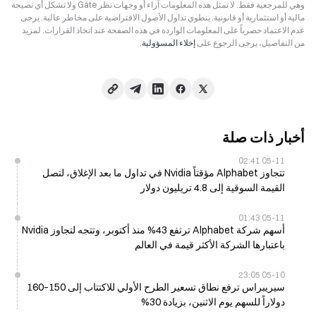
وهي للمرجعية فقط. لا تمثل هذه المعلومات آراء أو وجهات نظر Gate ولا تشكل أي نصيحة
مالية أو استثمارية أو قانونية. ينطوي تداول الأصول الافتراضية على مخاطر عالية. يرجى
عدم الاعتماد حصرياً على المعلومات الواردة في هذه الصفحة عند اتخاذ القرارات. لمزيد
من التفاصيل، يرجى الرجوع على
إخلاء المسؤولية
.
أخبار ذات صلة
05-11 02:41
تتجاوز Alphabet مؤقتاً Nvidia في تداول ما بعد الإغلاق، لتصل
القيمة السوقية إلى 4.8 تريليون دولار
05-11 01:43
أسهم شركة Alphabet ترتفع 43% منذ أكتوبر، وتتجه لتجاوز Nvidia
باعتبارها الشركة الأكثر قيمة في العالم
05-10 23:05
سيريبراس ترفع نطاق تسعير الطرح الأولي للاكتتاب إلى 150–160
دولاراً للسهم يوم الاثنين، بزيادة 30%