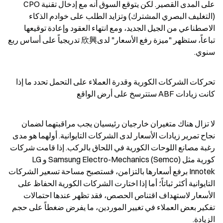
على المدى القصير. لكن يتوقع السوق أنه مع إدخال تقنية CPO 
(التغليف البصري المشترك) وتزايد الطلب على خوادم الذكاء 
الاصطناعي من الجيل الجديد، ومع انتهاء العقود وإعادة توقيعها 
تباعاً، ستظهر "ميزة رفع الأسعار" لدى欣興 تدريجياً على أساس ربع 
سنوي.
تحركات الشركات الكورية وقدرة العملاء على التحمل تحدد ما إذا 
كانت زيادات ABF ستترسخ على أرض الواقع
لا تزال هناك متغيران خارجيان رئيسيان يجب مراقبتهما لضمان 
نجاح تمرير زيادات الأسعار لدى الشركات التايوانية. أولهما هو مدى 
رغبة مصانع اللوحات الكورية في اللحاق بالركب. إذا قامت شركات 
كورية مثل Samsung Electro-Mechanics (Semco) وLG 
Innotek برفع أسعارها بالتزامن، فستصبح مساحة تسعير الشركات 
التايوانية أكثر ثباتاً؛ أما إذا اختارت الشركات الكورية الحفاظ على 
الأسعار لاستهداف اقتناص الحصص، فقد تظهر عندها احتمالات 
تفكير بعض العملاء في تغيير الموردين، ما يفرض ضغطاً على حجم 
الزيادة.