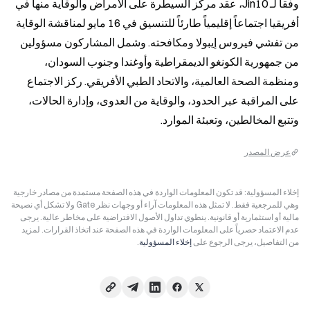
وفقاً لـ Jin10، عقد مركز السيطرة على الأمراض والوقاية منها في 
أفريقيا اجتماعاً إقليمياً طارئاً للتنسيق في 16 مايو لمناقشة الوقاية 
من تفشي فيروس إيبولا ومكافحته. وشمل المشاركون مسؤولين 
من جمهورية الكونغو الديمقراطية وأوغندا وجنوب السودان، 
ومنظمة الصحة العالمية، والاتحاد الطبي الأفريقي. ركز الاجتماع 
على المراقبة عبر الحدود، والوقاية من العدوى، وإدارة الحالات، 
وتتبع المخالطين، وتعبئة الموارد.
عرض المصدر
إخلاء المسؤولية: قد تكون المعلومات الواردة في هذه الصفحة مستمدة من مصادر خارجية
وهي للمرجعية فقط. لا تمثل هذه المعلومات آراء أو وجهات نظر Gate ولا تشكل أي نصيحة
مالية أو استثمارية أو قانونية. ينطوي تداول الأصول الافتراضية على مخاطر عالية. يرجى
عدم الاعتماد حصرياً على المعلومات الواردة في هذه الصفحة عند اتخاذ القرارات. لمزيد
من التفاصيل، يرجى الرجوع على
إخلاء المسؤولية
.