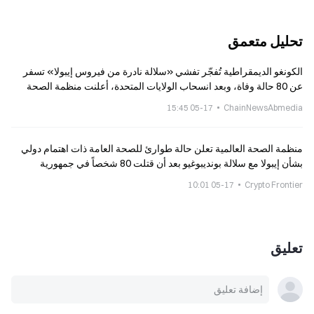
تحليل متعمق
الكونغو الديمقراطية تُفجّر تفشي «سلالة نادرة من فيروس إيبولا» تسفر
عن 80 حالة وفاة، وبعد انسحاب الولايات المتحدة، أعلنت منظمة الصحة
العالمية على عجل حالة الطوارئ الصحية العامة (PHEIC)
05-17 15:45
ChainNewsAbmedia
منظمة الصحة العالمية تعلن حالة طوارئ للصحة العامة ذات اهتمام دولي
بشأن إيبولا مع سلالة بونديبوغيو بعد أن قتلت 80 شخصاً في جمهورية
الكونغو الديمقراطية
05-17 10:01
Crypto Frontier
تعليق