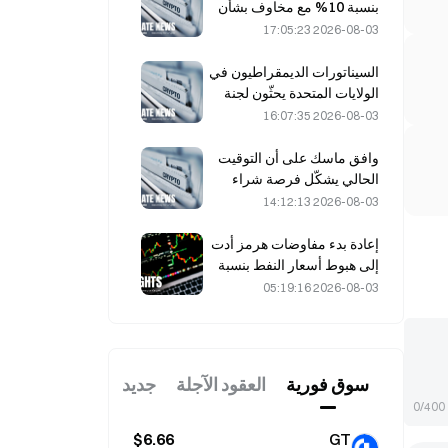
بنسبة 10% مع مخاوف بشأن
المعروض، واقترابها من 6,000
2026-08-03 17:05:23
دولار للطن
السيناتورات الديمقراطيون في
الولايات المتحدة يحثّون لجنة
تداول السلع الآجلة (CFTC)
2026-08-03 16:07:35
على تقييد منتجات الرهان
المتعلقة بحرائق الغابات في
وافق ماسك على أن التوقيت
ظل موسم قياسي من الحرائق
الحالي يشكّل فرصة شراء
لشركة سبيس إكس في 3
2026-08-03 14:12:13
أغسطس
إعادة بدء مفاوضات هرمز أدت
إلى هبوط أسعار النفط بنسبة
9%: هل ما زالت علاوة المخاطر
2026-08-03 05:19:16
الجيوسياسية قائمة، أم أن
السوق شهد تباطؤاً مؤقتاً؟
سوق فوریة
العقود الآجلة
جديد
0/400
$6.66
GT