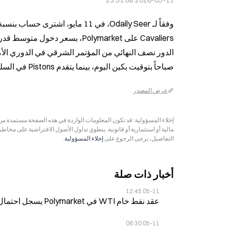
2026-05-11 23:31:08
صباحاً بتوقيت بكين اليوم، بينما يتقدم Pistons في السلسلة بنتيجة 2-1.
عرض المصدر
مالية أو استثمارية أو قانونية. ينطوي تداول الأصول الافتراضية على مخاط
التفاصيل، يرجى الرجوع على
إخلاء المسؤولية
.
أخبار ذات صلة
05-11 12:45
عقد نفط خام WTI في Polymarket يسجل احتمال 66% لسعر 105 دولارات في مايو 2026، مرتفعًا 12% خلال 24 ساعة
05-11 06:30