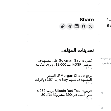
Cavaliers على Polymarket، بسعر دخول متوسط قدره 60 سنتاً، وهو الآن متراجع بنسبة 9,300 دولار. من المقرر أن تنطلق مباراة 
Share
الدور نصف النهائي من المؤتمر الشرقي في الدوري الأميركي للمحترفين NBA بين Pistons وCavaliers (المباراة 4) عند الساعة 8 
تحديثات المؤلف
رجعية فقط. لا تمثل هذه المعلومات آراء أو وجهات نظر Gate ولا تشكل أي نصيحة
يُبقي Goldman Sachs على مستهدف
مزيد من
مؤشر KOSPI عند 12,000، ويرى إمكانية
منذ 1 د
ارتفاع بنسبة 92% في 4 أغسطس.
يرفع JPMorgan Chase السعر
المستهدف لسهم eBay إلى 107 دولارات
منذ 1 د
في 6 أغسطس
فريق Bitcoin Red Team يرصد 4,962
ثغرة أمنية في 390 مشروعًا خلال 30
منذ 6 د
ساعة