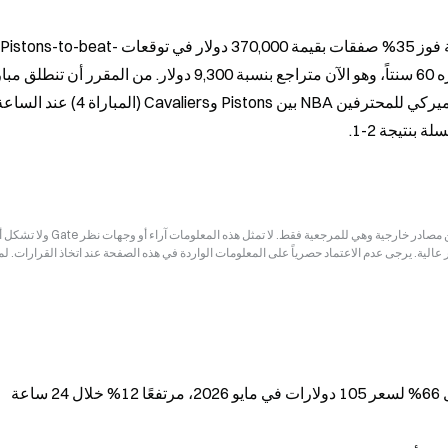
وفقاً لـ Odaily Seer، في 11 مايو، اشترى حساب بنسبة فوز 35% صفقات بقيمة 370,000 دولار في توقعات Pistons-to-beat-
إخلاء المسؤولية: قد تكون المعلومات الواردة في هذه الصفحة مستمدة من مصادر خارجية وهي للم
ر عالية. يرجى عدم الاعتماد حصرياً على المعلومات الواردة في هذه الصفحة عند اتخاذ القرارات. ل