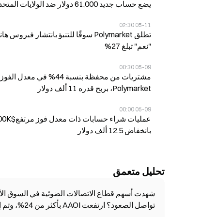
يضع حساب جديد 61,000 دولار ضد الولايات المتحدة للتأكيد على وجود كائنات فضائية بحلول عام 2027 على Polymarket
05-11 02:30
"نعم" تبلغ 27%
05-09 00:30
Polymarket، بربح قدره 11 ألف دولار
05-09 00:00
بانخفاض 12.5 ألف دولار
تحليل متعمق
تواصل الصعود؟ ارتفعت AAOI بأكثر من 24%، وتم إدراج LITE ضمن مؤشر Nasdaq-100