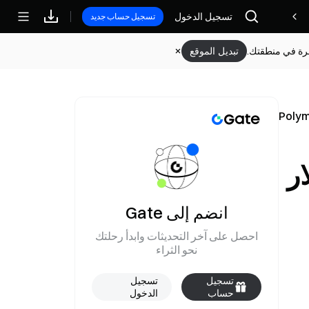
مكافآت
تسجيل الدخول
تسجيل حساب جديد
وفرة في منطقتك.
تبديل الموقع
مة 370,000 دولار
انضم إلى Gate
احصل على آخر التحديثات وابدأ رحلتك
نحو الثراء
تسجيل
تسجيل
حساب
الدخول
جديد