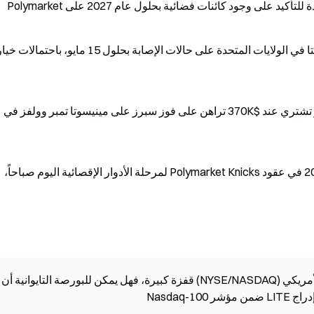
تطلق Polymarket سوقًا للتنبؤ بانتشار فيروس هانتا في الولايات المتحدة على حالات الإصابة بحلول 15 مايو، باحتمالات 
مشتريات من محفظة بنسبة 44% في معدل الفوز تشتري عند $370K تراهن على فوز سبرز على مينيسوتا تمبر وولفز في
عمليات شراء حسابات ذات معدل فوز مرتفع$200K في عقود Polymarket Knicks لمرحلة الأدوار الإقصائية اليوم صباحاً،
شهدت أسهم قطاع الاتصالات الضوئية في السوق الأمريكي (NYSE/NASDAQ) قفزة كبيرة، فهل يمكن للبورصة التايوانية أن