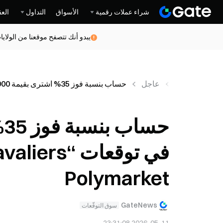
شراء عملات رقمية
الأسواق
التداول
العق
يبدو أنك تتصفح موقعنا من الولاي
أخبار
عاجل
حساب بنسبة فوز 35% اشترى بقيمة 370,000 دولار في توقعات “Pistons-to-Beat-Cavaliers” على Polymarket
Polymarket
GateNews
سوق التوقّعات