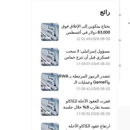
رائج
خيار
يحتاج بيتكوين إلى الإغلاق فوق
63,000 دولار في أغسطس
لتأكيد قاع السوق الهابطة، وفقًا
2026-08-03 11:01:46
لبحث 10x
مسؤول إسرائيلي: لا سحب
عسكري قبل أن تنزع حماس
سلاحها
2026-08-03 17:39:07
تتصدر الرموز المرتبطة بـ RWA
وGameFi وعمليات الـ
Restaking أداء السوق في
2026-08-03 17:05:42
يوليو
قفزت العقود الآجلة للكاكاو
بنسبة تقارب 8% خلال جلسة
يوم الجمعة الماضي، في
2026-08-03 17:05:32
مفاجأة لفاعلي السوق
ارتفاع عقود الكاكاو الآجلة