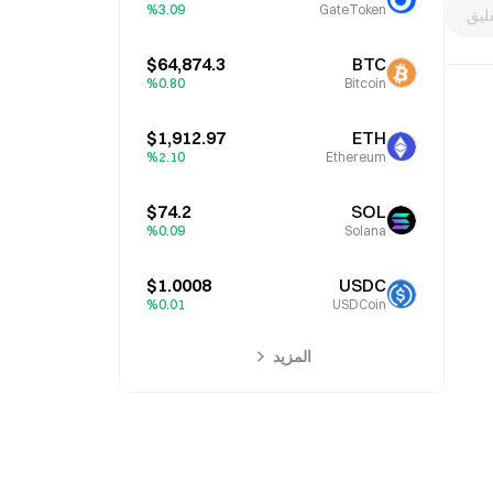
%3.09
GateToken
ليق
$64,874.3
BTC
%0.80
Bitcoin
$1,912.97
ETH
%2.10
Ethereum
$74.2
SOL
%0.09
Solana
$1.0008
USDC
%0.01
USDCoin
المزيد