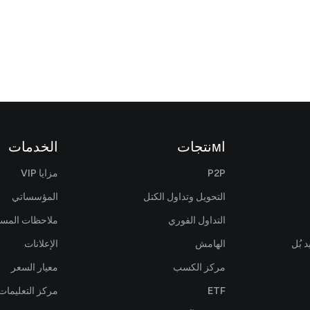
اмنتجات
الخدمات
P2P
مزايا VIP
التحويل وتداول الكتل
المؤسساتي
التداول الفوري
ملاحظات المس
 بُل
الهامش
الإعلانات
مركز الكسب
معيار السعر
ETF
مركز التعليمات