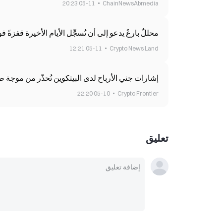
05-11 20:23
ChainNewsAbmedia
محللٌ بارعٌ يدعو إلى أن تُسجِّل الأيام الأخيرة قفزةً فوق 80,000 دولار قبل أن يبدأ سوقُ ا
05-11 12:21
Crypto News Land
إشارات جني الأرباح لدى البيتكوين تُحذّر من موجة صعود في 
05-10 22:20
Crypto Frontier
تعليق