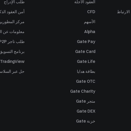
العقود الآجلة
طلب الإدراج
لارتباط
CFD
أمن العقود الذك
الأسهم
مركز المطورين (PI
Alpha
معلومات عن ال
Gate Pay
طلب تاجر P2P
Gate Card
برنامج التسويق 
TradingView
Gate Life
بطاقة هدايا
حل عبر السلاس
Gate OTC
Gate Charity
متجر Gate
Gate DEX
خزنة Gate