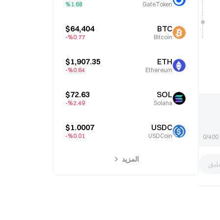
%1.68
GateToken
$64,404
BTC
%0.77-
Bitcoin
$1,907.35
ETH
%0.64-
Ethereum
$72.63
SOL
%2.49-
Solana
$1.0007
USDC
%0.01-
USDCoin
0/400
المزيد
ليق