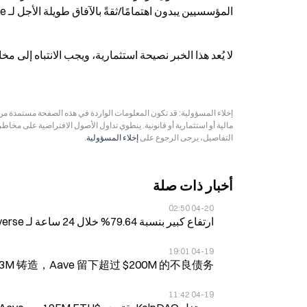
المؤسسيين يبدون اهتمامًا/ثقةً بالآفاق طويلة الأجل لـ Aave، وأن السعر الحالي يحصل على دعم معين.
لا يُعد هذا الخبر نصيحة استثمارية، ويجب الانتباه إلى م
مالية أو استثمارية أو قانونية. ينطوي تداول الأصول الافتراضية على مخاط
التفاصيل، يرجى الرجوع على
إخلاء المسؤولية
.
أخبار ذات صلة
04-20 02:50
ارتفاع كبير بنسبة 79.64% خلال 24 ساعة لـ PIIEVERSE (pieverse)
04-19 19:01
Kelp DAO 桥遭利用事件导致 $293M 铸造，Aave 留下超过 $200M 的不良债务
04-19 11:42