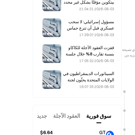
بيتكوين مؤقتًا بشكل غير محدد
بعد هجمات مدعومة بالذكاء
2026-08-03 21:04:31
الاصطناعي
مسؤول إسرائيلي: لا سحب
عسكري قبل أن تنزع حماس
سلاحها
2026-08-03 17:39:07
قفزت العقود الآجلة للكاكاو
رجعية فقط. لا تمثل هذه المعلومات آراء أو وجهات نظر Gate ولا تشكل أي نصيحة
بنسبة تقارب 8% خلال جلسة
مزيد من
يوم الجمعة الماضي، في
2026-08-03 17:05:32
مفاجأة لفاعلي السوق
السيناتورات الديمقراطيون في
الولايات المتحدة يحثّون لجنة
تداول السلع الآجلة (CFTC)
2026-08-03 16:07:35
على تقييد منتجات الرهان
المتعلقة بحرائق الغابات في
ظل موسم قياسي من الحرائق
سوق فوریة
العقود الآجلة
جديد
$6.64
GT