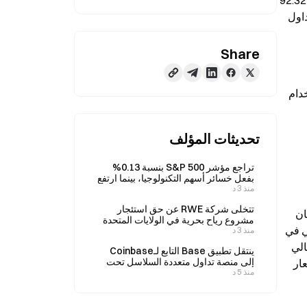
أخبار بوابة (Gate News)، في 20 أبريل، ووفقًا لبيانات بورصة Gate، عند وقت إعداد هذا التقرير، يُسعَّر AAVE (Aave) حاليًا عند 92.32 
دولارًا، بانخفاض 6.53% خلال 24 ساعة؛ وقد سجل أعلى مستوى عند 99.17 دولارًا، وأدنى مستوى عند 88.71 دولارًا. بلغ حجم التداول 
Share
الإيداعات وأسعار الفائدة على القروض للمستخدمين من طرفَي الاقتراض وفقًا لكمية الاقتراض وكمية الإيداع على المنصة باستخدام 
تحديثات المؤلف
تراجع مؤشر S&P 500 بنسبة 0.13%
بفعل خسائر أسهم التكنولوجيا، بينما ارتفع
منذ 3 د
مؤشر داو جونز يوم الخميس؛ ويشير
حجم قياسي من خيارات الشراء إلى
تتخلى شركة RWE عن حق استئجار
تمركزات هجومية.
استغل المهاجم ثغرة جسر LayerZero عبر السلاسل لسرقة rsETH بقيمة 2.91 مليار دولار، ثم قام بإجراء اقتراض مقابل الضمان 
مشروع رياح بحرية في الولايات المتحدة
على Aave باستخدام rsETH الذي تم الحصول عليه بشكل غير قانوني، مما أدى إلى بلوغ معدل استخدام مجمع الإقراض الأساسي في 
منذ 3 د
بموجب تسوية بقيمة 1.22 مليار دولار مع
وزارة الداخلية الأمريكية
Aave 100%. أدّى وقوع الحادث إلى سلسلة من التبعات؛ إذ بلغت قيمة صافي السحوبات من Aave 62 مليار دولار، وانخفض إجمالي 
ينتقل تطبيق Base التابع لـCoinbase
إلى منصة تداول متعددة السلاسل تحت
المودعين من 458 مليار دولار إلى 357 مليار دولار. وقد صدم هذا الحدث ثقة السوق مباشرة، وهو السبب الرئيسي لانخفاض الأسعار 
منذ 5 د
قيادة جديدة