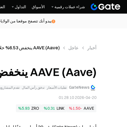
شراء عملات رقمية
الأسواق
التداول
العق
يبدو أنك تتصفح موقعنا من الولاي
أخبار
عاجل
AAVE (Aave) ينخفض 6.53% خلال 24 ساعة
AAVE (Aave) ينخفض 6.53% خلال 24 ساعة
GateNews
تقلبات الأسعار
تدفق رأس المال
تقدم المشاريع
2026-04-20 01:28:10
%5.93
ZRO
%0.31
LINK
%1.50-
AAVE