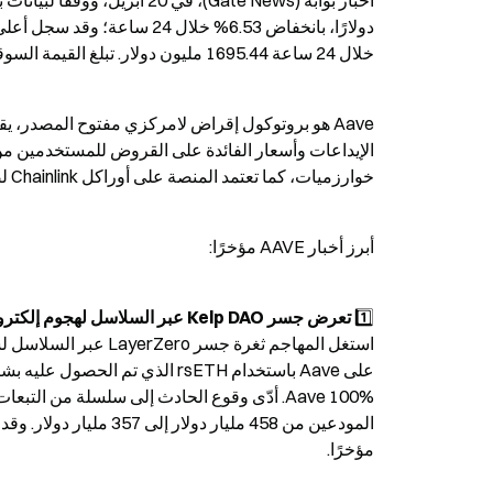
خلال 24 ساعة 1695.44 مليون دولار. تبلغ القيمة السوقية الحالية نحو 1.401 مليار دولار.
خوارزميات، كما تعتمد المنصة على أوراكل Chainlink لضمان عدالة أسعار الضمانات.
أبرز أخبار AAVE مؤخرًا:
1️⃣ 
تعرض جسر Kelp DAO عبر السلاسل لهجوم إلكتروني أدى إلى أزمة سيولة
مؤخرًا.