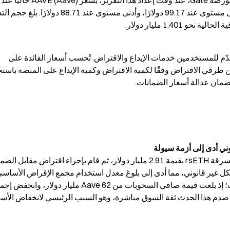
Aave هو بروتوكول إقراض لامركزي مفتوح المصدر، يقدّم للمستخدمين خدمات الإيداع والاقتراض. تُحسب أسعار الفائدة على 