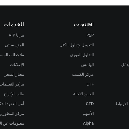
اмنتجات
الخدمات
P2P
مزايا VIP
التحويل وتداول الكتل
المؤسساتي
التداول الفوري
ملاحظات المس
 بُل
الهامش
الإعلانات
مركز الكسب
معيار السعر
ETF
مركز التعليمات
العقود الآجلة
طلب الإدراج
لارتباط
CFD
أمن العقود الذك
الأسهم
مركز المطورين (PI
Alpha
معلومات عن ال