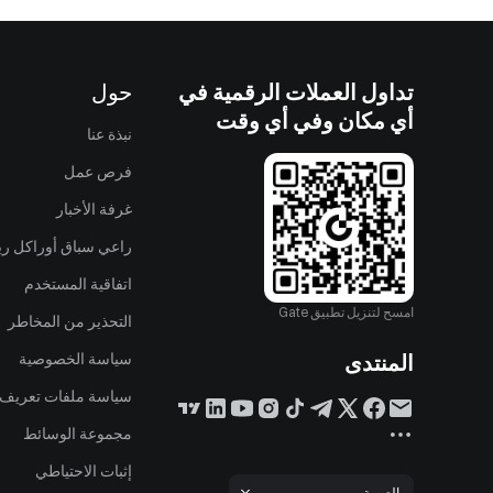
تداول العملات الرقمية في
حول
أي مكان وفي أي وقت
نبذة عنا
فرص عمل
غرفة الأخبار
راعي سباق أوراكل ريد
اتفاقية المستخدم
امسح لتنزيل تطبيق Gate
التحذير من المخاطر
المنتدى
سياسة الخصوصية
سياسة ملفات تعريف ا
مجموعة الوسائط
إثبات الاحتياطي
بالعربية