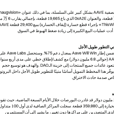
أوضح المؤسس Stani بوضوح اتجاهه الاستراتيجي؛ إذ ستعود عائدات جميع المنتجات إلى خزينة الـDAO. والهدف هو توسيع حجم 
صاص صدمة حادث الاختراق.
ه
بقيمة 2.18 مليون دولار؛ كما حافظت المحافظ الرابحة لدى المتصدرين على مراكزها دون تغيير، ما يشير إلى أن المستثمرين 