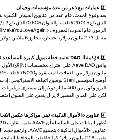
2️⃣ 
عمليات بيع ذعر من عدة مؤسسات وحيتان
مقابل 2.73 مليون دولار، بخسارة تتجاوز 6 ملايين دولار. أدت عمليات البيع الكبيرة إلى زيادة ضغط الهبوط في السوق.
3️⃣ 
حَوْكمة الـDAO تعتمد خطة تمويل كبيرة للمساعدة في التطور طويل الأجل
لكن على المدى القصير لا يزال يتعين على السوق امت
4️⃣ 
عناوين «الأموال الذكية» تبني مراكزها عكس الاتجا