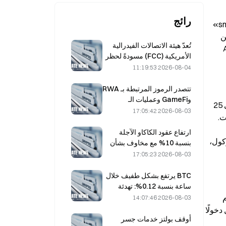
رائج
بعد وقوع الحدث، قام عدد من عناوين الحيتان الكبيرة بتصفية AAVE بشكل كبير على السلسلة، بما في ذلك عنوان «smaugvision» 
الذي باع 20,015 قطعة، والعنوان 0xFC5 الذي باع 2 万 قطعة، والعنوان 0xA2E الذي باع 19,665 قطعة، بإجمالي يقارب 6 万 من 
تُعدّ هيئة الاتصالات الفيدرالية
الرموز. قام الحوت المعروف «ThisWillMakeYouLoveAgain» بإجراء قطع خسارة (إيقاف الخسارة) ببيع 29,400 قطعة AAVE 
الأمريكية (FCC) مسودةً لحظر
الوحدات البصرية الصينية في
2026-08-04 11:19:53
مراكز البيانات؛ ما قد يؤدي إلى
تأثر الحصة السوقية لشركة
تتصدر الرموز المرتبطة بـ RWA
Xinyuan بنسبة 27%
وGameFi وعمليات الـ
وافق Aave DAO على اقتراح مخصصات (拨款) الأول ضمن إطار Aave Will Win بمعدل دعم 75%. وستحصل Aave Labs على 25 
Restaking أداء السوق في
2026-08-03 17:05:42
مليون دولار من العملات المستقرة و75,000 قطعة AAVE (حوالي 6.8 مليون دولار) مع كشف/إطلاق خطي على مدى أربع سنوات. 
يوليو
ارتفاع عقود الكاكاو الآجلة
البروتوكول من 400 مليار دولار إلى مستوى تريليونات. يوفّر هذا المخطط التمويل أساسًا متينًا للتطوير طويل الأجل داخل البروتوكول، 
بنسبة 10% مع مخاوف بشأن
المعروض، واقترابها من 6,000
2026-08-03 17:05:23
دولار للطن
BTC يرتفع بشكل طفيف خلال
ساعة بنسبة 0.12%: تهدئة
الجغرافيا السياسية وتزامن
تُظهر البيانات على السلسلة أن AAVE بقيمة تقارب 2.9 مليون دولار قد غادرت البورصات خلال الأيام السبعة الماضية، حيث تقوم 
2026-08-03 14:07:46
المعنويات الاقتصادية الكلية
عناوين «الأموال الذكية» بتجميع AAVE، وارتفع حجم الحيازة إلى 359,880 قطعة. سجلت المراكز الصافية لدى أول 100 متداول دخولًا 
يدفعان انتعاشاً قصير الأجل
أوقف بولتز خدمات جسر