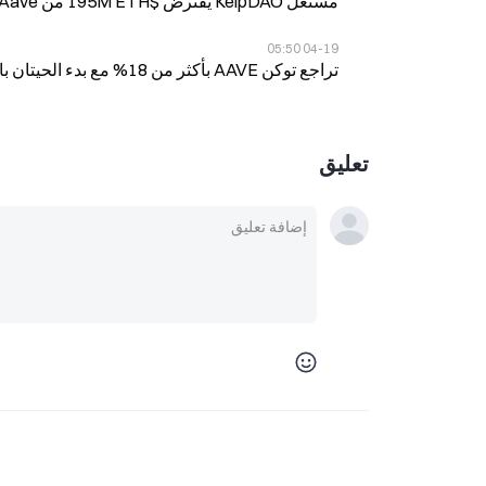
مستغل KelpDAO يقترض $195M ETH من Aave، ينخفض TVL بمقدار $6.28B مع سحب الحيتان للأموال
04-19 05:50
تراجع توكن AAVE بأكثر من 18% مع بدء الحيتان بالبيع بعد استغلال KelpDAO على بروتوكول Aave
تعليق