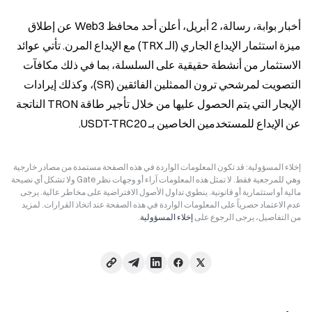
أخبار بوابة، رسالة، 2 أبريل، أعلن أحد محافظ Web3 عن إطلاق 
ميزة استثمار الإيداع الجاري (الـ TRX) مع الإيداع المرن. تأتي عوائد 
الاستثمار من أنشطة حقيقية على السلسلة، بما في ذلك مكافآت 
التصويت لمرشحي ترون الممثلين الفائقين (SR)، وكذلك إيرادات 
الإيجار التي يتم الحصول عليها من خلال تأجير طاقة TRON الناتجة 
عن الإيداع للمستخدمين الخاصين بـ USDT-TRC20.
إخلاء المسؤولية: قد تكون المعلومات الواردة في هذه الصفحة مستمدة من مصادر خارجية
وهي للمرجعية فقط. لا تمثل هذه المعلومات آراء أو وجهات نظر Gate ولا تشكل أي نصيحة
مالية أو استثمارية أو قانونية. ينطوي تداول الأصول الافتراضية على مخاطر عالية. يرجى
عدم الاعتماد حصرياً على المعلومات الواردة في هذه الصفحة عند اتخاذ القرارات. لمزيد
من التفاصيل، يرجى الرجوع على
إخلاء المسؤولية
.