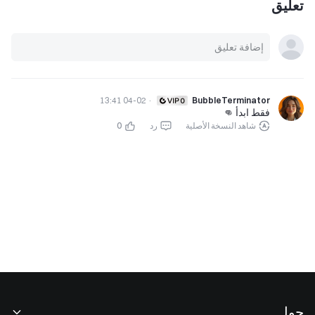
تعليق
04-02 13:41
·
BubbleTerminator
فقط ابدأ 👊
شاهد النسخة الأصلية
رد
0
حول