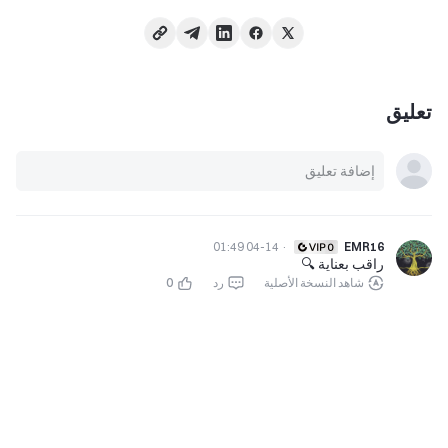
تعليق
04-14 01:49
·
EMR16
راقب بعناية 🔍
شاهد النسخة الأصلية
رد
0