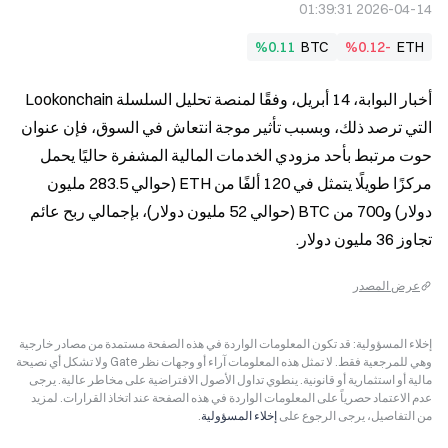
2026-04-14 01:39:31
%0.11
BTC
%0.12-
ETH
أخبار البوابة، 14 أبريل، وفقًا لمنصة تحليل السلسلة Lookonchain 
التي ترصد ذلك، وبسبب تأثير موجة انتعاش في السوق، فإن عنوان 
حوت مرتبط بأحد مزودي الخدمات المالية المشفرة حاليًا يحمل 
مركزًا طويلًا يتمثل في 120 ألفًا من ETH (حوالي 283.5 مليون 
دولار) و700 من BTC (حوالي 52 مليون دولار)، بإجمالي ربح عائم 
تجاوز 36 مليون دولار.
عرض المصدر
إخلاء المسؤولية: قد تكون المعلومات الواردة في هذه الصفحة مستمدة من مصادر خارجية
وهي للمرجعية فقط. لا تمثل هذه المعلومات آراء أو وجهات نظر Gate ولا تشكل أي نصيحة
مالية أو استثمارية أو قانونية. ينطوي تداول الأصول الافتراضية على مخاطر عالية. يرجى
عدم الاعتماد حصرياً على المعلومات الواردة في هذه الصفحة عند اتخاذ القرارات. لمزيد
من التفاصيل، يرجى الرجوع على
إخلاء المسؤولية
.