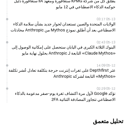
يطلق كل من شركة KPMG سنغافورة ومعهد IIA سنغافورة دليل
حوكمة الذكاء الاصطناعي في 12 مايو
05-13 03:17
الولايات المتحدة والصين تستعدان لحوار جديد بشأن سلامة الذكاء
الاصطناعي بعد أن أطلق نموذج Mythos من Anthropic محادثات
05-13 02:43
البنوك الثلاثة الكبرى في اليابان ستحصل على إمكانية الوصول إلى
«Claude Mythos» التابعة لـ Anthropic بحلول نهاية مايو
05-12 14:09
عثر Depthfirst على ثغرات إنترنت حرجة بتكلفة تعادل عُشر تكلفة
«Mythos» التابعة لشركة Anthropic
05-12 02:29
تؤكد Google لأول مرة اكتشاف ثغرة يوم-صفر مدعومة بالذكاء
الاصطناعي تتجاوز المصادقة الثنائية 2FA
تحليل متعمق