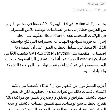
أخبار صناعة AI
2026-05-13 22:23:46
بحسب وكالة Axios، في 14 مايو، وجّه 32 عضوًا في مجلس النواب 
من الحزبين خطابًا إلى مدير السياسات الوطنية للأمن السيبراني 
في الولايات المتحدة، Sean Cairncross، يحثّونه على اتخاذ 
إجراءات فورية لمواجهة التهديدات السيبرانية التي تُنتَج بواسطة 
الذكاء الاصطناعي. يسلّط الخطاب الضوء على أن أنظمة ذكاء 
اصطناعي متقدمة مثل Mythos وGPT-5.5 Cyber كشفت آلافًا من 
ثغرات zero-day الحرجة عبر أنظمة التشغيل الشائعة ومتصفحات 
الويب—بعضها لم يتم اكتشافه رغم سنوات من المراجعة البشرية 
واختبارات آلية.
أعرب المشرّعون عن قلقهم من أن "الذكاء الاصطناعي يمكنه 
اكتشاف كميات هائلة من ثغرات شديدة الخطورة، لكن قد تعجز 
جهود الكشف المتوافق والتحقق والإصلاح والنشر عن مواكبة ذلك". 
يقترح الخطاب سبع توصيات، منها تنسيق عمليات الكشف واسعة 
النطاق عن الثغرات وتوسيع الوصول الموثوق إلى نماذج سيبرانية 