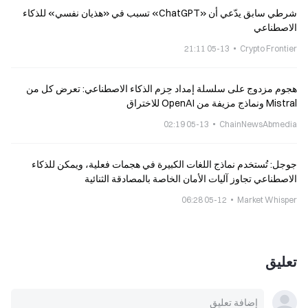
شرطي سابق يدّعي أن «ChatGPT» تسبب في «هذيان نفسي» للذكاء
الاصطناعي
05-13 21:11
Crypto Frontier
هجوم مزدوج على سلسلة إمداد حِزم الذكاء الاصطناعي: تعرض كل من
Mistral ونماذج مزيفة من OpenAI للاختراق
05-13 02:19
ChainNewsAbmedia
جوجل: تُستخدم نماذج اللغات الكبيرة في هجمات فعلية، ويمكن للذكاء
الاصطناعي تجاوز آليات الأمان الخاصة بالمصادقة الثنائية
05-12 06:28
Market Whisper
تعليق