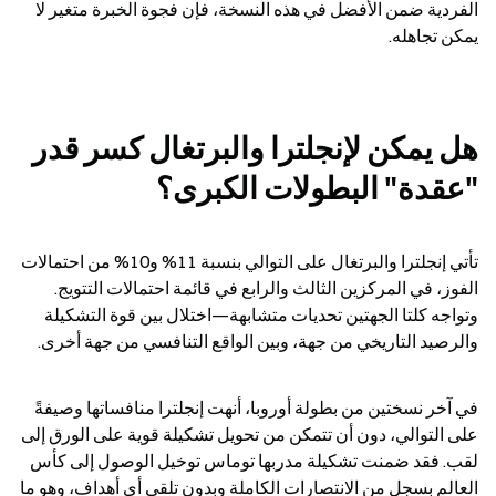
الفردية ضمن الأفضل في هذه النسخة، فإن فجوة الخبرة متغير لا 
يمكن تجاهله.
هل يمكن لإنجلترا والبرتغال كسر قدر 
"عقدة" البطولات الكبرى؟
تأتي إنجلترا والبرتغال على التوالي بنسبة 11% و10% من احتمالات 
الفوز، في المركزين الثالث والرابع في قائمة احتمالات التتويج. 
وتواجه كلتا الجهتين تحديات متشابهة—اختلال بين قوة التشكيلة 
والرصيد التاريخي من جهة، وبين الواقع التنافسي من جهة أخرى.
في آخر نسختين من بطولة أوروبا، أنهت إنجلترا منافساتها وصيفةً 
على التوالي، دون أن تتمكن من تحويل تشكيلة قوية على الورق إلى 
لقب. فقد ضمنت تشكيلة مدربها توماس توخيل الوصول إلى كأس 
العالم بسجل من الانتصارات الكاملة وبدون تلقي أي أهداف، وهو ما 