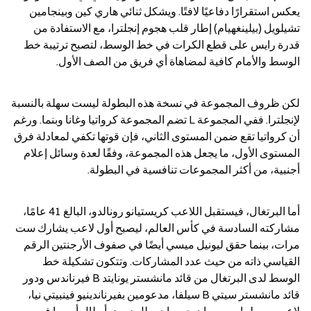
يعكس استقرارًا دفاعيًا لافتًا. ويشكل ثنائي هاري كين وبينجامين 
تشيلويل (بيلينغهيام) إطار قلب هجوم إنجلترا، مع الاستفادة من 
قدرة رايس على قطع الكرات في خط الوسط، لتصبح ترتيبة خط 
الوسط والأمام كافية لمضاهاة أي فريق من الصف الأول.
لكن ظروف المجموعة في نسخة هذه البطولة ليست سهلة بالنسبة 
لإنجلترا. ففي المجموعة L تضم المجموعة كرواتيا وغانا وبنما. ورغم 
أن كرواتيا تقع ضمن المستوى الثاني، فإن قوتها تكفي لمعادلة فرق 
المستوى الأول، ما يجعل هذه المجموعة، وفقًا لعدة وسائل إعلام 
أجنبية، من أكثر المجموعات تنافسية في البطولة.
أما البرتغال، فيستقبل اللاعب كريستيانو رونالدو، البالغ 41 عامًا، 
مشاركته السادسة في كأس العالم، ليصبح أول لاعب يشارك ست 
مرات، بينما حقق ليونيل ميسي أيضًا في صفوف الأرجنتين الرقم 
القياسي ذاته من حيث عدد المشاركات. وتتكون تشكيلة خط 
الوسط لدى البرتغال من قائد مانشستر يونايتد B فيرناندس ودور 
قائد مانشستر سيتي B سيلفا، مدعومين بفيرناندينيو فينبيتي نيا، 