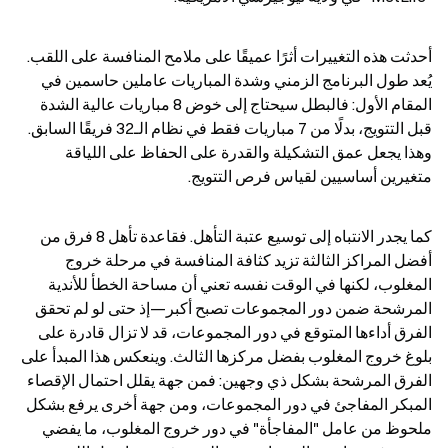
أحدثت هذه التغييرات أثرًا عميقًا على ملامح المنافسة على اللقب. 
يُعد طول البرنامج الزمني وشدة المباريات عاملين حاسمين في 
المقام الأول: فالبطل سيحتاج إلى خوض 8 مباريات عالية الشدة 
قبل التتويج، بدلًا من 7 مباريات فقط في نظام الـ32 فريقًا السابق. 
وهذا يجعل عمق التشكيلة والقدرة على الحفاظ على اللياقة 
متغيرين أساسيين لقياس فرص التتويج.
كما يجدر الانتباه إلى توسيع عتبة التأهل. فقاعدة تأهل 8 فرق من 
أفضل المراكز الثالثة تزيد كثافة المنافسة في مرحلة خروج 
المغلوب، لكنها في الوقت نفسه تعني أن مساحة الخطأ للأندية 
المرشحة ضمن دور المجموعات تصبح أكبر—إذ حتى لو لم تحقق 
الفرق أداءها المتوقع في دور المجموعات، قد لا تزال قادرة على 
بلوغ خروج المغلوب بفضل مركزها الثالث. وينعكس هذا المبدأ على 
الفرق المرشحة بشكل ذي وجهين: فمن جهة يقلل احتمال الإقصاء 
المبكر المفاجئ في دور المجموعات، ومن جهة أخرى يرفع بشكل 
ملحوظ من عامل "المفاجأة" في دور خروج المغلوب، ما يفضي 