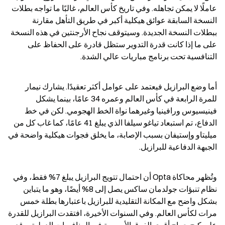
عاملًا لا يمكن تجاهله. وفي تاريخ كأس العالم، غالبًا ما تواجه بطلات 
النسخة السابقة عوائق هيكلية أكبر في طريق التأهل مقارنة 
ببطلات النسخة الجديدة. وسيتوقف نجاح الأرجنتين في هذه النسخة 
على ما إذا كانت قدرة التدوير ستظل قادرة على الحفاظ على 
التنافسية تحت برنامج مباريات عالي الشدة.
أما وضع البرازيل فيعتمد على عوامل أكثر تعقيدًا. يشارك نيمار 
للمرة الرابعة في كأس العالم وعمره 34 عامًا، بينما يشكل 
فينيسيوس ورافينيا وغيرهما نواة الخط الهجومي. لكن في خط 
الدفاع، تم استبعاد تياغو سيلفا الذي يبلغ 41 عامًا، كما غاب كل من 
ميليتاو وإستيفان بسبب الإصابة، ما يخلق فجوات هيكلية واضحة في 
الجبهة الدفاعية للبرازيل.
وتُظهر محاكاة Opta أن احتمال تتويج البرازيل يبلغ 7% فقط، وفي 
نظام تنبؤات جولدمان ساكس يصل إلى 8% أيضًا، وهو ما يتباين 
بشكل واضح مع المكانة التقليدية للبرازيل باعتبارها بطلة خمس 
مرات لكأس العالم. وفي السنوات الأخيرة، افتقدت البرازيل للقدرة 