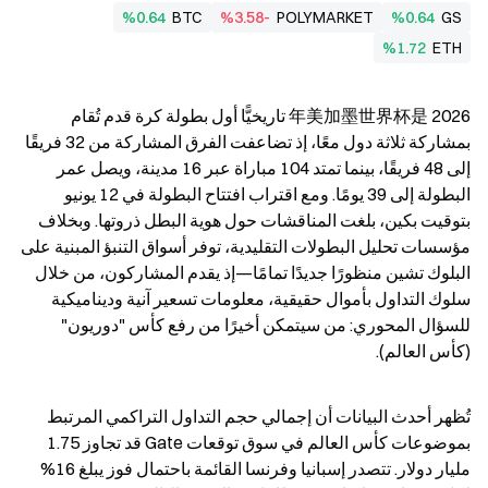
%0.64
BTC
%3.58-
POLYMARKET
%0.64
GS
%1.72
ETH
2026 年美加墨世界杯是 تاريخيًّا أول بطولة كرة قدم تُقام 
بمشاركة ثلاثة دول معًا، إذ تضاعفت الفرق المشاركة من 32 فريقًا 
إلى 48 فريقًا، بينما تمتد 104 مباراة عبر 16 مدينة، ويصل عمر 
البطولة إلى 39 يومًا. ومع اقتراب افتتاح البطولة في 12 يونيو 
بتوقيت بكين، بلغت المناقشات حول هوية البطل ذروتها. وبخلاف 
مؤسسات تحليل البطولات التقليدية، توفر أسواق التنبؤ المبنية على 
البلوك تشين منظورًا جديدًا تمامًا—إذ يقدم المشاركون، من خلال 
سلوك التداول بأموال حقيقية، معلومات تسعير آنية وديناميكية 
للسؤال المحوري: من سيتمكن أخيرًا من رفع كأس "دوريون" 
(كأس العالم).
تُظهر أحدث البيانات أن إجمالي حجم التداول التراكمي المرتبط 
بموضوعات كأس العالم في سوق توقعات Gate قد تجاوز 1.75 
مليار دولار. تتصدر إسبانيا وفرنسا القائمة باحتمال فوز يبلغ 16% 