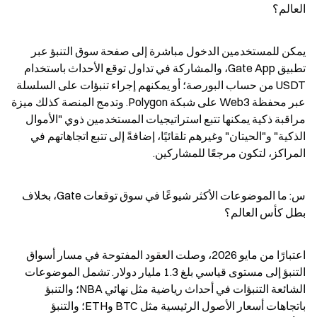
العالم؟
يمكن للمستخدمين الدخول مباشرة إلى صفحة سوق التنبؤ عبر 
تطبيق Gate App، والمشاركة في تداول توقع الأحداث باستخدام 
USDT من حساب البورصة؛ أو يمكنهم إجراء تنبؤات على السلسلة 
عبر محفظة Web3 على شبكة Polygon. وتدمج المنصة كذلك ميزة 
مراقبة ذكية يمكنها تتبع استراتيجيات المستخدمين ذوي "الأموال 
الذكية" و"الحيتان" وغيرهم تلقائيًا، إضافةً إلى تتبع اتجاهاتهم في 
المراكز، لتكون مرجعًا للمشاركين.
س: ما الموضوعات الأكثر شيوعًا في سوق توقعات Gate، بخلاف 
بطل كأس العالم؟
اعتبارًا من مايو 2026، وصلت العقود المفتوحة في مسار أسواق 
التنبؤ إلى مستوى قياسي بلغ 1.3 مليار دولار. تشمل الموضوعات 
الشائعة التنبؤات في أحداث رياضية مثل نهائي NBA؛ والتنبؤ 
باتجاهات أسعار الأصول الرئيسية مثل BTC وETH؛ والتنبؤ 