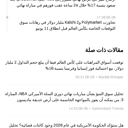
صعود بنسبة 17% خلال 24 ساعة عقب فوزهم في مباراة نهائي
الدوري الاميركي للمحترفين 3
06-08 17:36
تجاوزت Polymarket وKalshi 2 مليار دولار في رهانات سوق
التوقعات الخاصة بكأس العالم قبل انطلاق 11 يونيو
مقالات ذات صلة
توقعت أسواق المراهنات على كأس العالم فيفا أن يبلغ حجم التداول 2 مليار
دولار، مع احتمالية فوز إسبانيا وفرنسا بنسبة 16%
06-09 03:31
Market Whisper
تحليل سوق التنبؤ بشأن مباريات نهائي دوري السلة الأميركي NBA، المباراة
3: من يمكنه أن يفوز بالمواجهة الحاسمة على أرض حديقة ماديسون
سكوير؟
06-08 14:53
Gate Instant Trends
هل ستؤكد الحكومة الأمريكية في عام 2026 وجود كائنات فضائية؟ تحليل