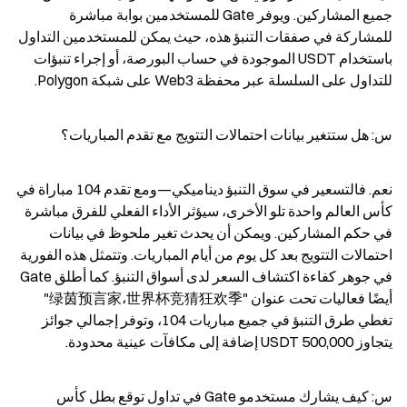
جميع المشاركين. ويوفر Gate للمستخدمين بوابة مباشرة 
للمشاركة في صفقات التنبؤ هذه، حيث يمكن للمستخدمين التداول 
باستخدام USDT الموجودة في حساب البورصة، أو إجراء تنبؤات 
للتداول على السلسلة عبر محفظة Web3 على شبكة Polygon.
س: هل ستتغير بيانات احتمالات التتويج مع تقدم المباريات؟
نعم. فالتسعير في سوق التنبؤ ديناميكي—ومع تقدم 104 مباراة في 
كأس العالم واحدة تلو الأخرى، سيؤثر الأداء الفعلي للفرق مباشرة 
في حكم المشاركين. ويمكن أن يحدث تغير ملحوظ في بيانات 
احتمالات التتويج بعد كل يوم من أيام المباريات. وتتمثل هذه الفورية 
في جوهر كفاءة اكتشاف السعر لدى أسواق التنبؤ. كما أطلق Gate 
أيضًا فعاليات تحت عنوان "绿茵预言家،世界杯竞猜狂欢季" 
تغطي طرق التنبؤ في جميع مباريات 104، وتوفر إجمالي جوائز 
يتجاوز 500,000 USDT إضافة إلى مكافآت عينية محدودة.
س: كيف يشارك مستخدمو Gate في تداول توقع بطل كأس 