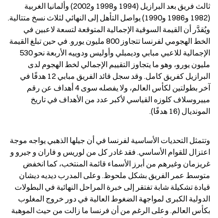
ثالث فريق بعد البرازيل (1994 و1998 و2002) وألمانيا الغربية 
(1982 و1986 و1990) يواصل التأهل إلى النهائي لثلاث نسخ متتالية. 
ويُقدَّر أن القيمة السوقية الإجمالية المتوقعة لتسعة لاعبين في 
الخط الهجومي لفرنسا تتجاوز 800 مليون يورو. في حين تبلغ القيمة 
الإجمالية للاعبي مبابي وديمبلي وأوليس ودوييه الأربعة نحو 530 
مليون يورو، وهو ما يتجاوز التقييم الإجمالي لخط الهجوم لدى 
البرازيل كفريق كامل. وقد سجل قائد الفريق مبابي 12 هدفًا في 
آخر بطولتين لكأس العالم، ولا يفصله سوى 4 أهداف عن رقم 
مييروسلاف كلوزه القياسي لأكبر عدد من الأهداف في تاريخ 
المونديال (16 هدفًا).
وتتمثل التحديات الأساسية لفرنسا في أن جيلها الذهبي يواجه موجة 
اعتزال للقوام الأساسي. فقد غادر كل من لوريس و فاران و جيرو و 
غريزمان وغيرهم من أبرز الأسماء قائمة المنتخب، كما انخفض 
متوسط عمر الفريق بشكل ملحوظ. وعلى المدرب ديديه ديشان 
قيادة تشكيلة شابة تفتقر إلى خبرة المراحل النهائية في البطولات 
الدولية الكبرى لمواجهة الضغوط العالية في دور خروج المغلوب 
بكأس العالم. وعلى الرغم من أن فرنسا ما زالت من حيث الموهبة 