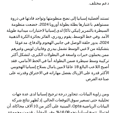
دعم مختلف.
تستند أفضلية إسبانيا إلى نضج منظومتها وتواجد قادتها في ذروة 
مستواهم. باعتبارها بطلة بطولة أوروبا 2024، خضعت منظومة 
السيطرة بالتمرير (تيكي تاكا) لدى إسبانيا لاختبارات ميدانية طويلة 
الأمد. وفي خط الوسط، يقوم رودري، الفائز بجائزة الكرة الذهبية 
2024، بدور حلقة الوصل في جانبي الهجوم والدفاع، مدعومًا 
بتشكيلة من لاعبي الوسط تشمل بيدري وفابيان لويس وغيرهم 
ممن يحملون خبرات واسعة في البطولات الكبرى، لتشكل أكثر 
تركيبة وسط سيطرة ضمن البطولة. أما في الخط الأمامي، فقد 
أصبح اللاعب البالغ 18 عامًا لامين يامال بسلاح إسبانيا الهجومي 
الأكثر قدرة على الإرباك بفضل مهاراته في الاختراق وقدرته على 
صناعة الفرص.
ومن زاوية البيانات، تتجاوز درجة ترجيح إسبانيا لدى عدة جهات 
تحليلية حتى تسعير سوق التوقعات الحالي. إذ تُظهر نتائج شركة 
البيانات الرياضية Opta، المبنية على أكثر من 10 آلاف محاكاة، أن 
احتمال تتويج إسبانيا بنحو 16.08%. وفي المقابل، قدمت مجموعة 