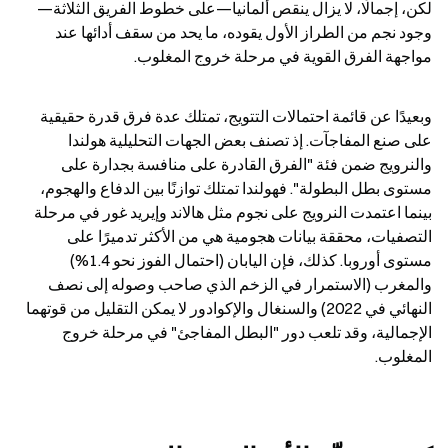
لكن، إجمالًا، لا يزال ينقص ألمانيا—على خطوط الفريق الثلاثة—
وجود نجم من الطراز الأول يقوده، ما يحد من سقف أدائها عند 
مواجهة الفرق القوية في مرحلة خروج المغلوب.
وبعيدًا عن قائمة احتمالات التتويج، تمتلك عدة فرق قدرة حقيقية 
على صنع المفاجآت. إذ تصنف بعض الجهات التحليلية هولندا 
والنرويج ضمن فئة "الفرق القادرة على منافسة بجدارة على 
مستوى بطل البطولة". فهولندا تمتلك توازنًا بين الدفاع والهجوم، 
بينما اعتمدت النرويج على نجوم مثل هالاند وإيريد غور في مرحلة 
التصفيات، محققة بيانات هجومية هي من الأكثر تدميرًا على 
مستوى أوروبا. كذلك، فإن اليابان (احتمال الفوز نحو 1.4%) 
والمغرب (الاستمرار في الزخم الذي صاحب وصوله إلى نصف 
النهائي في 2022) والسنغال والإكوادور لا يمكن التقليل من قوتهما 
الإجمالية، وقد تلعب دور "البطل المفاجئ" في مرحلة خروج 
المغلوب.