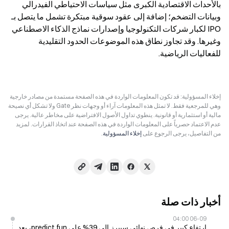
بالأحداث الاقتصادية الكبرى مثل سياسات الاحتياطي الفيدرالي 
وبيانات التضخم؛ إضافة إلى عقود سوقية مبتكرة تشمل ما يتصل بـ 
IPO لكبار شركات التكنولوجيا وإصدارات نماذج الذكاء الاصطناعي 
وغيرها. وقد تجاوز نطاق هذه الموضوعات الحدود التقليدية 
للفعاليات الرياضية.
إخلاء المسؤولية: قد تكون المعلومات الواردة في هذه الصفحة مستمدة من مصادر خارجية
وهي للمرجعية فقط. لا تمثل هذه المعلومات آراء أو وجهات نظر Gate ولا تشكل أي نصيحة
مالية أو استثمارية أو قانونية. ينطوي تداول الأصول الافتراضية على مخاطر عالية. يرجى
عدم الاعتماد حصرياً على المعلومات الواردة في هذه الصفحة عند اتخاذ القرارات. لمزيد
من التفاصيل، يرجى الرجوع على
إخلاء المسؤولية
.
أخبار ذات صلة
06-09 04:00
ارتفاع كبير في فرص نهائي سبيرز إلى 39% على predict.fun، بعد