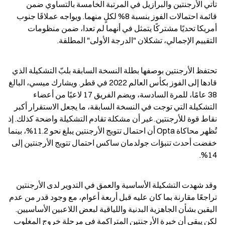
تأتي الأرجنتين والبرازيل في المرتبة الخامسة بالتساوي ضمن 
قائمة احتمالات الفوز بنسبة 8% لكلٍ منهما. ويواجه عملاقَا جنوب 
أمريكا تحديًا مشتركًا يتمثل في أنهما لم تعدا، ضمن منظومات 
التقييم الإجمالي، تشكلان "الدرجة الأولى" المطلقة.
تحتفظ الأرجنتين بوصفها بطلة النسخة السابقة بلبّ التشكيلة الذي 
قادها إلى الفوز بكأس العالم 2022 في قطر. ويشارك ميسي، البالغ 
38 عامًا، للمرة السادسة، ويضم الفريق 17 لاعبًا من أعضاء 
التشكيلة التي توجت في النسخة السابقة، ما يجعل الاستقرار أكبر 
نقاط قوة للأرجنتين. غير أن مشكلة تقادم التشكيلة واضحة كذلك. إذ 
تُظهر محاكاة Opta أن احتمال تتويج الأرجنتين يبلغ نحو 11.2%، بينما 
خفضت أحدث تنبؤات جولدمان ساكس احتمال تتويج الأرجنتين إلى 
14%.
وقد شهدت التشكيلة الأساسية والعمق في التدوير لدى الأرجنتين 
تراجعًا مقارنة بما كان عليه قبل أربعة أعوام، مع وجود قدر من عدم 
اليقين بشأن الجاهزية البدنية واللياقية لبعض اللاعبين الأساسيين. 
لكن يبقى أن خبرة الأرجنتين المتراكمة في مرحلة خروج المغلوب 