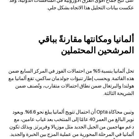
على كبح جماح أقوى الفرق الأوروبية في المنافسات الدولية، وقد 
عكست بيانات التحليل هذا الاتجاه بشكل جلي.
ألمانيا ومكانتها مقارنةً بباقي 
المرشحين المحتملين
تحل ألمانيا بنسبة 5% من احتمالات الفوز في المركز السابع ضمن 
هذه القائمة. وبحسب إطار تنبؤات جولدمان ساكس، تقع ألمانيا مع 
هولندا والبرتغال ضمن نطاق احتمالات متقارب، وتُصنف ضمن 
الشريحة الثالثة.
وتبين محاكاة Opta أن احتمال تتويج ألمانيا يبلغ نحو 6.6%. ويعود 
نوير البالغ من العمر 40 عامًا إلى المنتخب بعد غياب عامين، مع 
دعم مهاجمين من الجيل الجديد مثل موزيالا وفريرتز. وبذلك تكون 
ألمانيا في المرحلة المحورية من عملية المزج بين الخبرة والجديد. 