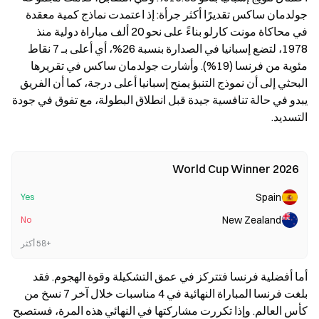
جولدمان ساكس تقديرًا أكثر جرأة: إذ اعتمدت نماذج كمية معقدة 
في محاكاة مونت كارلو بناءً على نحو 20 ألف مباراة دولية منذ 
1978، لتضع إسبانيا في الصدارة بنسبة 26%، أي أعلى بـ 7 نقاط 
مئوية من فرنسا (19%). وأشارت جولدمان ساكس في تقريرها 
البحثي إلى أن نموذج التنبؤ يمنح إسبانيا أعلى درجة، كما أن الفريق 
يبدو في حالة تنافسية جيدة قبل انطلاق البطولة، مع تفوق في جودة 
التسديد.
2026 World Cup Winner
Spain
Yes
New Zealand
No
+58 أكثر
أما أفضلية فرنسا فتتركز في عمق التشكيلة وقوة الهجوم. فقد 
بلغت فرنسا المباراة النهائية في 4 مناسبات خلال آخر 7 نسخ من 
كأس العالم. وإذا تكررت مشاركتها في النهائي هذه المرة، فستصبح 