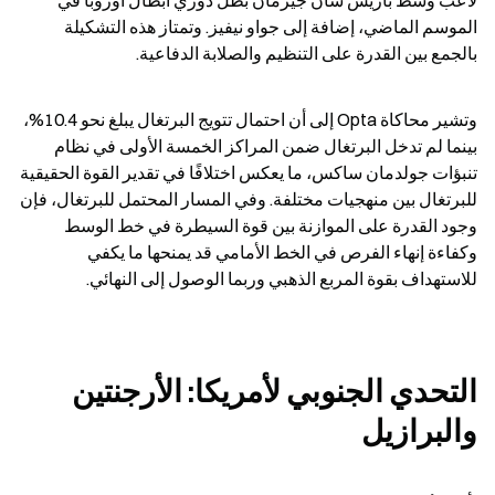
لاعب وسط باريس سان جيرمان بطل دوري أبطال أوروبا في 
الموسم الماضي، إضافة إلى جواو نيفيز. وتمتاز هذه التشكيلة 
بالجمع بين القدرة على التنظيم والصلابة الدفاعية.
وتشير محاكاة Opta إلى أن احتمال تتويج البرتغال يبلغ نحو 10.4%، 
بينما لم تدخل البرتغال ضمن المراكز الخمسة الأولى في نظام 
تنبؤات جولدمان ساكس، ما يعكس اختلافًا في تقدير القوة الحقيقية 
للبرتغال بين منهجيات مختلفة. وفي المسار المحتمل للبرتغال، فإن 
وجود القدرة على الموازنة بين قوة السيطرة في خط الوسط 
وكفاءة إنهاء الفرص في الخط الأمامي قد يمنحها ما يكفي 
للاستهداف بقوة المربع الذهبي وربما الوصول إلى النهائي.
التحدي الجنوبي لأمريكا: الأرجنتين 
والبرازيل