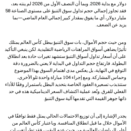
دولار مع بداية 2026. وبما أن النصف الأول من 2026 لم ينته بعد، 
فقد تجاوز إجمالي حجم تداول سوق التنبؤ على مستوى الصناعة 58 
مليار دولار، أي ما يفوق بمقدار كبير إجمالي العام الماضي—بما 
يزيد عن الضعف.
ومن حيث حجم الأموال، بات سوق التنبؤ ببطل كأس العالم يمتلك 
تأثيرًا يضاهي أسواق المراهنات الرياضية التقليدية. لكن ينبغي التأكيد 
على أن أسعار تداول أسواق التنبؤ ستشهد تغيرات حادة بعد انطلاق 
البطولة. فارتفاع حجم التداول في البداية لا يعني بالضرورة دقة 
التوقع في النهاية، بل يعكس مدى اهتمام السوق بهذا الموضوع 
وحماس المشاركة. ومع إجراء 104 مباراة واحدة تلو الأخرى، 
ستتذبذب تسعيرة العقود الخاصة بتحديد البطل باستمرار وفقًا للأداء 
الفعلي للفرق. وتُعد عملية اكتشاف السعر الديناميكية هذه في حد 
ذاتها جوهر القيمة التي تقدمها آلية سوق التنبؤ.
يجدر الإشارة إلى أن توزيع الاحتمالات الحالي يمثل فقط توافقًا في 
الأموال خلال ما قبل انطلاق المنافسة. وباعتبار كأس العالم من 
أعلى الرياضات العالمية من حيث عدم اليقين، فقد تطرأ تغييرات 