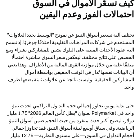
كيف تسعِّر الأموال في السوق 
احتمالات الفوز وعدم اليقين
تختلف آلية تسعير أسواق التنبؤ عن نموذج "الوسيط يحدد العلاوات" 
المستخدم في شركات المراهنات التقليدية اختلافًا جوهريًا. إذ تسمح 
آلية عقود الأحداث المبنية على البلوك تشين للمشاركين بشراء وبيع 
الحصص على نتائج مختلفة، ليعكس سعر السوق مباشرة احتمالًا 
متفقًا عليه من خلال موازنة القوى المالية بين الأطراف. وهذا يعني 
أن البيانات نفسها تُدار في الوقت الحقيقي بواسطة أموال 
المشاركين الحقيقية، وليست ناتجة عن علاوات ثابتة يضعها طرف 
واحد.
حتى بداية يونيو، تجاوز إجمالي حجم التداول التراكمي لحدث تنبؤ 
واحد في Polymarket بعنوان "بطل كأس العالم 2026" 1.75 مليار 
دولار، ليصبح أكبر حدث منفرد من حيث الحجم ضمن أسواق التنبؤ 
الرياضية. وفي سياق أوسع لبيئة أسواق التنبؤ، فقد تجاوز إجمالي 
أحجام التداول في السوق—على مستوى النظرية— 12.75 مليار 