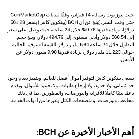
جيت نيوز بوت رسالة، 14 فبراير، وفقًا لبيانات CoinMarketCap، 
حتى وقت النشر، يُبلغ عن أن BCH (بيتكوين كاش) بسعر 561.28 
دولارًا، بزيادة قدرها 9.76% خلال 24 ساعة، حيث وصل أعلى سعر 
إلى 566.54 دولار وأدنى مستوى إلى 494.79 دولار، وبلغ حجم 
التداول خلال 24 ساعة 5.64 مليار دولار. القيمة السوقية الحالية 
حوالي 11.223 مليار دولار، بزيادة قدرها 9.98 مليون دولار عن 
الأمس.
يسعى بيتكوين كاش لتوفير أموال أفضل للعالم، ويتميز بعدم وجود 
حد ائتماني، ولا حدود، ولا إرجاع طلبات، ولا تجميد للأموال، ويقدم 
دعمًا بيئيًا كاملًا للأفراد، والبورصات، والمطورين، بما في ذلك 
محافظ، وبورصات، ومتصفحات الكتل وغيرها من أدوات الخدمة.
أهم الأخبار الأخيرة عن BCH: