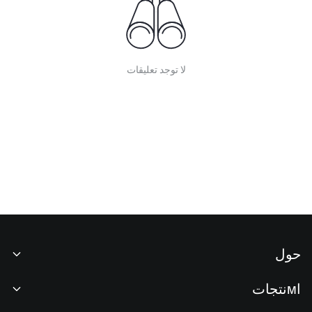
لا توجد تعليقات
حول
نبذة عنا
اмنتجات
فرص عمل