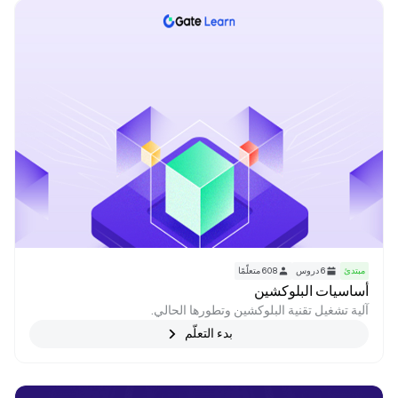
GMX إلى dydX و UMA و Ribbon Finance وبروتوكول Vega
وبروتوكول MUX، سنغطي مجموعة واسعة من الموضوعات، بما في
ذلك وظائفها وآليات التداول وفائدة الرمز وهياكل الحوكمة. في نهاية
هذه الدورة، سيكون لديك أساس متين للتنقل في العالم الديناميكي
والمثير لمشتقات العملات المشفرة، مما يمكّنك من اتخاذ قرارات
استثمارية مستنيرة والاستفادة من الفرص المتاحة في هذه الصناعة
سريعة التطور.
مبتدئ
6
دروس
608
متعلّمًا
أساسيات البلوكشين
آلية تشغيل تقنية البلوكشين وتطورها الحالي.
بدء التعلّم