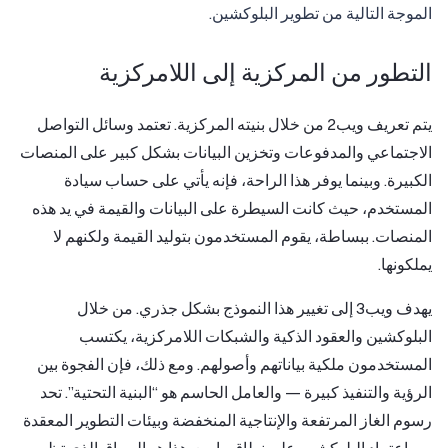
الموجة التالية من تطوير البلوكشين.
التطور من المركزية إلى اللامركزية
يتم تعريف ويب2 من خلال بنيته المركزية. تعتمد وسائل التواصل
الاجتماعي والمدفوعات وتخزين البيانات بشكل كبير على المنصات
الكبيرة. وبينما يوفر هذا الراحة، فإنه يأتي على حساب سيادة
المستخدم، حيث كانت السيطرة على البيانات والقيمة في يد هذه
المنصات. ببساطة، يقوم المستخدمون بتوليد القيمة ولكنهم لا
يملكونها.
يهدف ويب3 إلى تغيير هذا النموذج بشكل جذري. من خلال
البلوكشين والعقود الذكية والشبكات اللامركزية، يكتسب
المستخدمون ملكية بياناتهم وأصولهم. ومع ذلك، فإن الفجوة بين
الرؤية والتنفيذ كبيرة — والعامل الحاسم هو “البنية التحتية”. تحد
رسوم الغاز المرتفعة والإنتاجية المنخفضة وبيئات التطوير المعقدة
من اعتماد البلوكشين على نطاق واسع. هذا هو السياق الذي تظهر