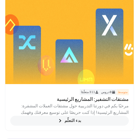
متوسط
8
دروس
311
متعلّمًا
مشتقات التشفير: المشاريع الرئيسية
مرحبًا بكم في دورتنا التدريبية حول مشتقات العملات المشفرة:
المشاريع الرئيسية! إذا كنت حريصًا على توسيع معرفتك وفهمك
للتمويل والعملات المشفرة، فإن هذه الدورة مصممة خصيصًا لك. في
بدء التعلّم
هذه الدورة، سوف نتعمق في عالم مشاريع مشتقات العملات
المشفرة، مما يوفر لك استكشافًا عميقًا للمنصات والبروتوكولات
الرئيسية التي تشكل مشهد المشتقات اللامركزية. من Synthetix و