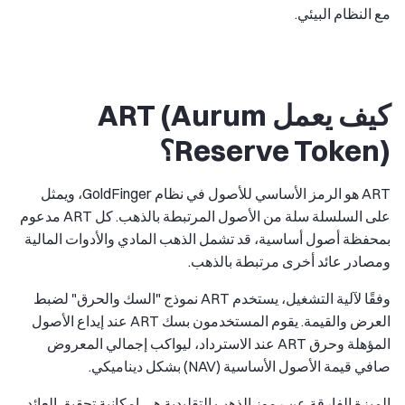
مع النظام البيئي.
كيف يعمل ART (Aurum
Reserve Token)؟
ART هو الرمز الأساسي للأصول في نظام GoldFinger، ويمثل
على السلسلة سلة من الأصول المرتبطة بالذهب. كل ART مدعوم
بمحفظة أصول أساسية، قد تشمل الذهب المادي والأدوات المالية
ومصادر عائد أخرى مرتبطة بالذهب.
وفقًا لآلية التشغيل، يستخدم ART نموذج "السك والحرق" لضبط
العرض والقيمة. يقوم المستخدمون بسك ART عند إيداع الأصول
المؤهلة وحرق ART عند الاسترداد، ليواكب إجمالي المعروض
صافي قيمة الأصول الأساسية (NAV) بشكل ديناميكي.
الميزة الفارقة عن رموز الذهب التقليدية هي إمكانية تحقيق العائد