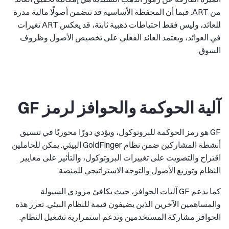
من ART. فبما أن المحفظة الأساسية قد تتضمن أصولًا مالية مدرة
للعائد، وليس فقط احتياطات ذهبية ثابتة، قد يعكس ART تغيرات
في العوائد، ويعتمد العائد الفعلي على تخصيص الأصول وظروف
السوق.
آلية الحوكمة والحوافز لرمز GF
GF هو رمز الحوكمة للبروتوكول، ويؤدي دورًا محوريًا في تنسيق
أنشطة المشاركين ضمن نظام GoldFinger البيئي. يمكن للحاملين
اقتراح والتصويت على تغييرات البروتوكول، والتأثير على معايير
النظام وتوزيع الأصول والتوجه الاستراتيجي للمنصة.
كما يدعم GF آليات الحوافز، حيث يكافئ مزودي السيولة
والمساهمين الآخرين الذين يضيفون قيمة للنظام البيئي. تعزز هذه
الحوافز مشاركة المستخدمين وتدعم استمرارية تشغيل النظام.