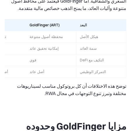
السعري والشفافية. أما GoldFinger فيعتمد على محافظ أصول
متنوعة وآليات العائد، ما يمنح الذهب خصائص مالية متقدمة.
البعد
GoldFinger (ART)
هيكل الأصل
محفظة أصول متنوعة
ذهب 
سمة العائد
إمكانية تحقيق عائد
التكيف مع DeFi
قوي
التمركز الوظيفي
أصل عائد
أصل م
توضح هذه الاختلافات أن كل بروتوكول مناسب لسيناريوهات
مختلفة وتبرز تنوع التوجهات في مجال RWA.
مزايا GoldFinger وحدوده