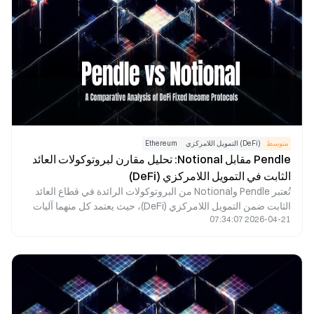
متوسط
(DeFi) التمويل اللامركزي
Ethereum
Pendle مقابل Notional: تحليل مقارن لبروتوكولات العائد
الثابت في التمويل اللامركزي (DeFi)
تُعتبر Pendle وNotional من البروتوكولات الرائدة في قطاع العائد
الثابت ضمن التمويل اللامركزي (DeFi)، حيث يعتمد كل منهما آليات
2026-04-21 07:34:07
مميزة لتوليد العوائد. تقدم Pendle ميزات العائد الثابت وتداول العائد
من خلال نموذج تقسيم العائدات PT وYT، في حين تتيح Notional
للمستخدمين تثبيت معدلات الاقتراض عبر متجر الإقراض بمعدل
فائدة ثابت. بالمقارنة، فإن Pendle أنسب لإدارة أصول العائد وتداول
معدلات الفائدة، بينما تتخصص Notional في سيناريوهات الإقراض
بمعدل فائدة ثابت. يسهم كلا البروتوكولين في تطوير سوق العائد
الثابت في التمويل اللامركزي (DeFi)، حيث يتميز كل منهما بنهج فريد