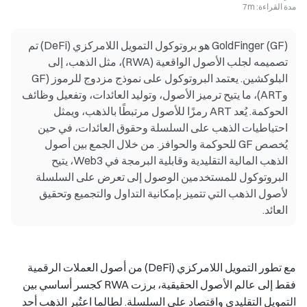
مدة القراءة
:
7m
GoldFinger (GF) هو بروتوكول التمويل اللامركزي (DeFi) تم
تصميمه لجلب الأصول الواقعية (RWA)، مثل الذهب، إلى
البلوكشين. يعتمد البروتوكول على نموذج مزدوج للرموز (GF
وART)، ما يتيح ترميز الأصول، وتوليد العائدات، وتفعيل وظائف
الحوكمة. يُعد ART رمزًا للأصول مرتبطًا بالذهب، ويمثل
احتياطيات الذهب على السلسلة وحقوق العائدات، في حين
يُخصص GF للحوكمة والحوافز. من خلال الجمع بين أصول
الذهب المالية التقليدية وقابلية البرمجة في Web3، يتيح
البروتوكول للمستخدمين الوصول إلى تعرض على السلسلة
لأصول الذهب التي تتميز بإمكانية التداول والتجميع وتحقيق
العائد.
مع تطور التمويل اللامركزي (DeFi) من أصول العملات الرقمية
فقط إلى عالم الأصول الحقيقية، برزت RWA كجسر أساسي بين
التمويل التقليدي واقتصاد على السلسلة. لطالما اعتُبر الذهب أحد