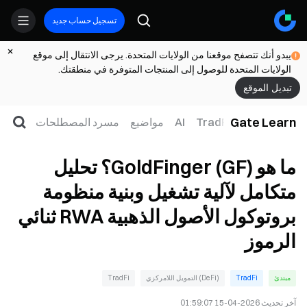
تسجيل حساب جديد
يبدو أنك تتصفح موقعنا من الولايات المتحدة. يرجى الانتقال إلى موقع
الولايات المتحدة للوصول إلى المنتجات المتوفرة في منطقتك.
تبديل الموقع
Gate Learn
لتداول
ويب3
TradFi
AI
مواضيع
مسرد المصطلحات
ما هو GoldFinger (GF)؟ تحليل
متكامل لآلية تشغيل وبنية منظومة
بروتوكول الأصول الذهبية RWA ثنائي
الرموز
مبتدئ
TradFi
(DeFi) التمويل اللامركزي
TradFi
آخر تحديث
2026-04-15 01:59:07