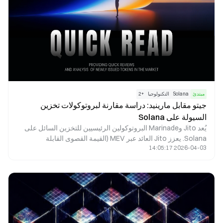
مبتدئ
Solana
التكنولوجيا
+
2
جيتو مقابل مارينيد: دراسة مقارنة لبروتوكولات تخزين
السيولة على Solana
يُعد Jito وMarinade البروتوكولين الرئيسيين للتخزين السائل على
Solana. يعزز Jito العائد عبر MEV (القيمة القصوى القابلة
2026-04-03 14:05:17
للاستخراج)، ويخدم المستخدمين الذين يبحثون عن عوائد مرتفعة.
بينما يوفر Marinade خيار تخزين أكثر استقرارًا ولامركزيًا، ليكون
ملائمًا للمستخدمين أصحاب الشهية المنخفضة للمخاطر. يكمن الفرق
الجوهري بينهما في مصادر العائد وتركيبة المخاطر.