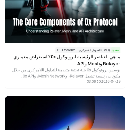
مبتدئ
(DeFi) التمويل اللامركزي
Ethereum
+
1
ما هي العناصر الرئيسية لبروتوكول 0x؟ استعراض معماري
Relayer وMesh وAPI
يؤسس بروتوكول 0x بنية تحتية متقدمة للتداول اللامركزي من خلال
مكونات رئيسية تشمل Relayer، وMesh Network، و0x API،
2026-04-29 03:06:50
وExchange Proxy. يتولى Relayer إدارة بث الأوامر خارج السلسلة،
وتتيح Mesh Network مشاركة الأوامر، بينما يوفر 0x API واجهة
موحدة لعروض السيولة، ويتولى Exchange Proxy تنفيذ التداولات
على السلسلة وتوجيه السيولة بكفاءة. تُمكّن هذه المكونات مجتمعةً
من بناء هيكل يجمع بين نشر الأوامر خارج السلسلة وتسوية التداولات
على السلسلة، ما يمنح المحافظ، وDEXs، وتطبيقات التمويل
اللامركزي (DeFi) إمكانية الوصول إلى سيولة متعددة المصادر عبر
واجهة موحدة واحدة.