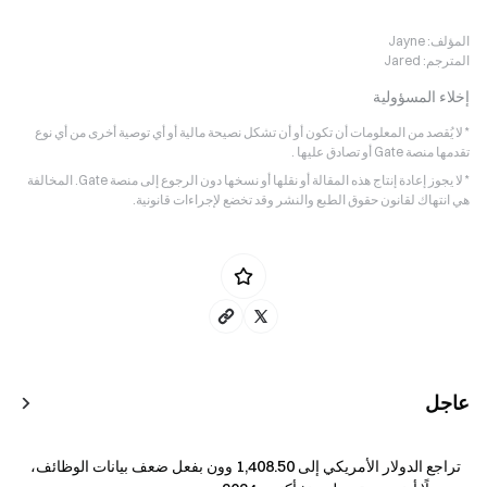
المؤلف:
Jayne
المترجم:
Jared
إخلاء المسؤولية
* لا يُقصد من المعلومات أن تكون أو أن تشكل نصيحة مالية أو أي توصية أخرى من أي نوع
تقدمها منصة Gate أو تصادق عليها .
* لا يجوز إعادة إنتاج هذه المقالة أو نقلها أو نسخها دون الرجوع إلى منصة Gate. المخالفة
هي انتهاك لقانون حقوق الطبع والنشر وقد تخضع لإجراءات قانونية.
عاجل
تراجع الدولار الأمريكي إلى 1,408.50 وون بفعل ضعف بيانات الوظائف،