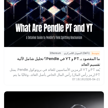
في هيكلية المنتج وتصميم السيولة والفئات المستهدفة من
المستخدمين.
متوسط
(DeFi) التمويل اللامركزي
Ethereum
ما المقصود بـ PT و YT في Pendle؟ تحليل شامل لآلية
تقسيم العائد
يُعد PT و YT الرمزين الأساسيين للعائد في بروتوكول Pendle. يمثل
PT (رمز رأس المال) رأس المال الخاص بأصل العائد، وغالبًا ما يتم
2026-04-21 07:18:16
تداوله بسعر أقل من قيمته الاسمية، ويُسترد بقيمته الاسمية عند
تاريخ الانتهاء. أما YT (رمز العائد) فيمثل الحق في العائد المستقبلي
للأصل، ويمكن تداوله للحصول على العوائد المتوقعة. من خلال تقسيم
الأصول ذات العائد إلى PT و YT، أنشأت Pendle سوقًا لتداول
العائدات ضمن التمويل اللامركزي (DeFi)، مما يمكّن المستخدمين
من تأمين عوائد ثابتة، والمضاربة على تقلبات العائد، وإدارة مخاطر