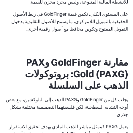
للأنشطة المالية المتنوعة، وليس مجرد مخزن للقيمة.
على المستوى الكلي، تكمن قيمة GoldFinger في ربط الأصول
الحقيقية بالتمويل اللامركزي، ما يسمح للأصول التقليدية بدخول
التمويل المفتوح وتكوين محافظ مع أصول رقمية أخرى.
مقارنة GoldFinger وPAX
Gold (PAXG): بروتوكولات
الذهب على السلسلة
يجلب كل من GoldFinger وPAXG الذهب إلى البلوكشين، مع بعض
أوجه التشابه السطحية، لكن فلسفتهما التصميمية مختلفة بشكل
جذري.
يعمل PAXG كممثل مباشر للذهب المادي بهدف تحقيق الاستقرار