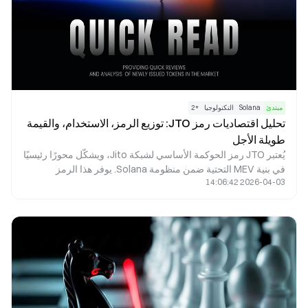
مبتدئ
Solana
التكنولوجيا
+
2
تحليل اقتصاديات رمز JTO: توزيع الرمز، الاستخدام، والقيمة
طويلة الأجل
يُعتبر JTO رمز الحوكمة الأساسي لشبكة Jito، ويشكّل محورًا رئيسيًا
في بنية MEV التحتية ضمن منظومة Solana. يوفر هذا الرمز
2026-04-03 14:06:42
إمكانيات حوكمة فعّالة، ويحقق مواءمة بين مصالح المُدقِّقين
والمخزنين والباحثين عبر عوائد البروتوكول وحوافز النظام البيئي. تم
تحديد إجمالي المعروض من الرمز عند 1 مليار بشكل استراتيجي
لضمان توازن بين الحوافز الفورية والنمو طويل الأجل المستدام.