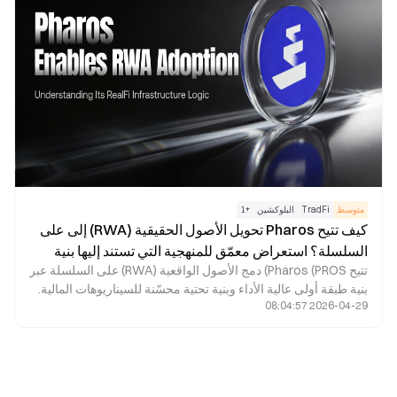
العائد بفعالية.
متوسط
TradFi
البلوكشين
+
1
كيف تتيح Pharos تحويل الأصول الحقيقية (RWA) إلى على
السلسلة؟ استعراض معمّق للمنهجية التي تستند إليها بنية
تتيح Pharos (PROS) دمج الأصول الواقعية (RWA) على السلسلة عبر
RealFi التحتية لديها
بنية طبقة أولى عالية الأداء وبنية تحتية محسّنة للسيناريوهات المالية.
2026-04-29 08:04:57
من خلال التنفيذ المتوازي، والتصميم المعياري، والوحدات المالية
القابلة للتوسع، تلبي Pharos متطلبات إصدار الأصول، وتسوية
التداولات، وتدفق رأس المال المؤسسي، مما يسهل ربط الأصول
الحقيقية بالنظام المالي على السلسلة. في جوهرها، تبني Pharos
بنية تحتية RealFi تربط الأصول التقليدية بالسيولة على السلسلة،