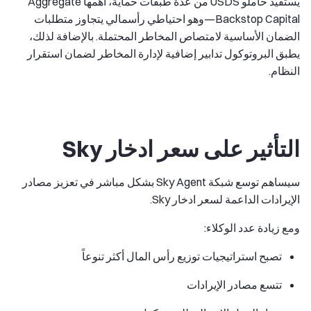
يستفيد حاملو USDS من عدة طبقات حماية، أهمها Aggregate
Backstop Capital—وهو احتياطي رأسمالي يتجاوز متطلبات
الضمان الأساسية لامتصاص المخاطر المحتملة. بالإضافة لذلك،
يطبق البروتوكول تدابير إضافية لإدارة المخاطر لضمان استقرار
النظام.
التأثير على سعر ادخار Sky
سيساهم توسع شبكة Sky Agent بشكل مباشر في تعزيز مصادر
الإيرادات الداعمة لسعر ادخار Sky.
ومع زيادة عدد الوكلاء:
تصبح استراتيجيات توزيع رأس المال أكثر تنوعاً
تتسع مصادر الإيرادات