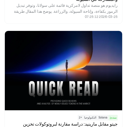
رايديوم هو منصة تداول لامركزية قائمة على سولانا، وتوفر تبديل
الرموز بكفاءة، وإتاحة السيولة، والزراعة. يوضح هذا المقال طريقة
2026-03-25 07:25:12
استخدام رايديوم، ويعرض خطوات التداول، ويبرز أبرز الجوانب التي
ينبغي على المبتدئين الانتباه إليها.
مبتدئ
Solana
التكنولوجيا
+
2
جيتو مقابل مارينيد: دراسة مقارنة لبروتوكولات تخزين