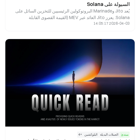
السيولة على Solana
يُعد Jito وMarinade البروتوكولين الرئيسيين للتخزين السائل على
Solana. يعزز Jito العائد عبر MEV (القيمة القصوى القابلة
2026-04-03 14:05:17
للاستخراج)، ويخدم المستخدمين الذين يبحثون عن عوائد مرتفعة.
بينما يوفر Marinade خيار تخزين أكثر استقرارًا ولامركزيًا، ليكون
ملائمًا للمستخدمين أصحاب الشهية المنخفضة للمخاطر. يكمن الفرق
الجوهري بينهما في مصادر العائد وتركيبة المخاطر.
مبتدئ
العملات البديلة
البلوكشين
+
4