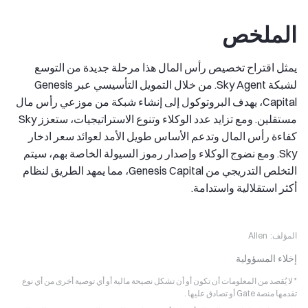
الملخص
يمثل اقتراح تخصيص رأس المال هذا مرحلة جديدة من التوسع
لشبكة Sky Agent. من خلال التمويل التأسيسي عبر Genesis
Capital، يهدف البروتوكول إلى إنشاء شبكة من موزعي رأس مال
مستقلين. ومع تزايد عدد الوكلاء وتنوع الاستراتيجيات، ستعزز Sky
كفاءة رأس المال وتدعم الأساس طويل الأمد لعوائد سعر ادخار
Sky. ومع نضوج الوكلاء وإصدار رموز السيولة الخاصة بهم، سيتم
التخلص التدريجي من Genesis Capital، مما يمهد الطريق لنظام
أكثر استقلالية واستدامة.
المؤلف:
Allen
إخلاء المسؤولية
* لا يُقصد من المعلومات أن تكون أو أن تشكل نصيحة مالية أو أي توصية أخرى من أي نوع
تقدمها منصة Gate أو تصادق عليها .