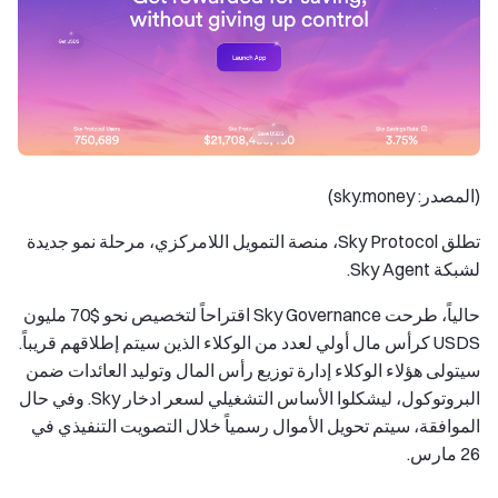
(المصدر: sky.money)
تطلق Sky Protocol، منصة التمويل اللامركزي، مرحلة نمو جديدة
لشبكة Sky Agent.
حالياً، طرحت Sky Governance اقتراحاً لتخصيص نحو $70 مليون
USDS كرأس مال أولي لعدد من الوكلاء الذين سيتم إطلاقهم قريباً.
سيتولى هؤلاء الوكلاء إدارة توزيع رأس المال وتوليد العائدات ضمن
البروتوكول، ليشكلوا الأساس التشغيلي لسعر ادخار Sky. وفي حال
الموافقة، سيتم تحويل الأموال رسمياً خلال التصويت التنفيذي في
26 مارس.