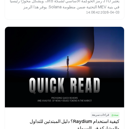
يُعتبر JTO رمز الحوكمة الأساسي لشبكة Jito، ويشكّل محورًا رئيسيًا
في بنية MEV التحتية ضمن منظومة Solana. يوفر هذا الرمز
2026-04-03 14:06:42
إمكانيات حوكمة فعّالة، ويحقق مواءمة بين مصالح المُدقِّقين
والمخزنين والباحثين عبر عوائد البروتوكول وحوافز النظام البيئي. تم
تحديد إجمالي المعروض من الرمز عند 1 مليار بشكل استراتيجي
لضمان توازن بين الحوافز الفورية والنمو طويل الأجل المستدام.
مبتدئ
قراءات سريعة
كيفية استخدام Raydium؟ دليل المبتدئين للتداول
والمشاركة في السيولة