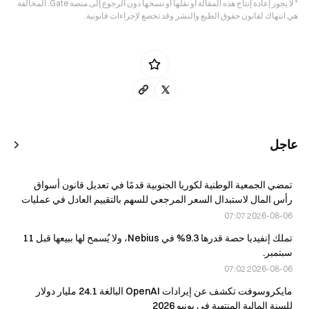
* لا يجوز إعادة إنتاج هذه المقالة أو نقلها أو نسخها دون الرجوع إلى منصة Gate. المخالفة
هي انتهاك لقانون حقوق الطبع والنشر وقد تخضع لإجراءات قانونية.
عاجل
تمضي الجمعية الوطنية لكوريا الجنوبية قدمًا في تعديل قانون أسواق
رأس المال لاستبدال السعر المرجعي للسهم بالتقييم العادل في عمليات
الاندماج.
2026-08-06 07:07
تملك إنفيديا حصة قدرها 9.3% في Nebius، ولا يُسمح لها ببيعها قبل 11
سبتمبر.
2026-08-06 07:02
مايكروسوفت تكشف عن إيرادات OpenAI البالغة 24.1 مليار دولار
للسنة المالية المنتهية في يونيو 2026