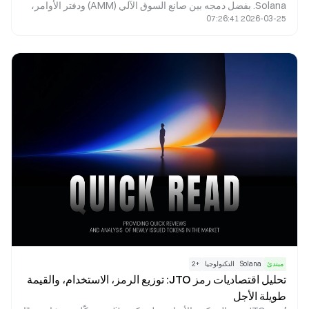
Solana. بفضل دمجه بين صانع السوق الآلي (AMM) ودفتر الأوامر،
2026-03-25 07:26:41
يوفّر عمليات مبادلة سريعة، وتعدين سيولة، وإطلاق مشاريع،
ومكافآت الزراعة، إلى جانب ميزات التمويل اللامركزي (DeFi)
الأخرى. تستعرض هذه المقالة تحليلاً مفصلاً لآليات Raydium الجوهرية
وتطبيقاته العملية في الواقع.
مبتدئ
Solana
التكنولوجيا
+
2
تحليل اقتصاديات رمز JTO: توزيع الرمز، الاستخدام، والقيمة
طويلة الأجل