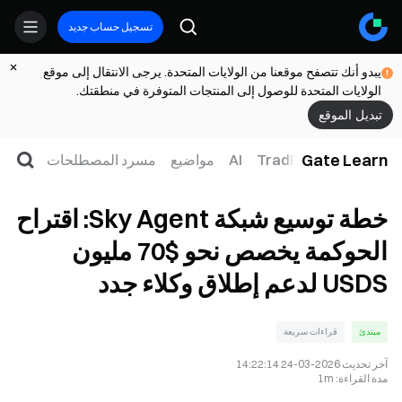
تسجيل حساب جديد
يبدو أنك تتصفح موقعنا من الولايات المتحدة. يرجى الانتقال إلى موقع
الولايات المتحدة للوصول إلى المنتجات المتوفرة في منطقتك.
تبديل الموقع
Gate Learn
لتداول
ويب3
TradFi
AI
مواضيع
مسرد المصطلحات
خطة توسيع شبكة Sky Agent: اقتراح
الحوكمة يخصص نحو $70 مليون
USDS لدعم إطلاق وكلاء جدد
مبتدئ
قراءات سريعة
آخر تحديث
2026-03-24 14:22:14
مدة القراءة
:
1m