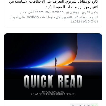
كاردانو مقابل إيثيريوم: التعرف على الاختلافات الأساسية بين
اثنتين من أبرز منصات العقود الذكية
يكمن الفرق الجوهري بين Cardano وEthereum في نماذج
السجلات وفلسفات التطوير لكل منهما. تعتمد Cardano على نموذج
2026-03-24 22:08:15
Extended UTXO (EUTXO) المستمد من Bitcoin، وتولي أهمية
كبيرة للتحقق الرسمي والانضباط الأكاديمي. في المقابل، تستخدم
Ethereum نموذجًا معتمدًا على الحسابات، وبصفتها رائدة في مجال
العقود الذكية، تركز على سرعة تطور النظام البيئي والتوافق الشامل.
مبتدئ
AI
البلوكشين
+
2