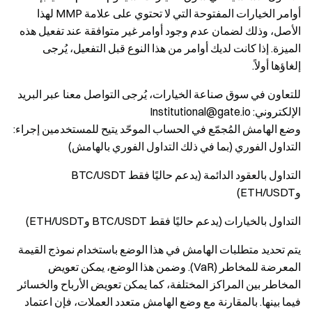
أوامر الخيارات المفتوحة التي لا تحتوي على علامة MMP لهذا
الأصل، وذلك لضمان عدم وجود أوامر غير متوافقة عند تفعيل هذه
الميزة. إذا كانت لديك أوامر من هذا النوع قبل التفعيل، يُرجى
إلغاؤها أولاً.
للتعاون في سوق صناعة الخيارات، يُرجى التواصل معنا عبر البريد
الإلكتروني: Institutional@gate.io
وضع الهامش المُجمّع في الحساب الموحّد يتيح للمستخدمين إجراء:
التداول الفوري (بما في ذلك التداول الفوري بالهامش)
التداول بالعقود الدائمة (يدعم حاليًا فقط BTC/USDT
وETH/USDT)
التداول بالخيارات (يدعم حاليًا فقط BTC/USDT وETH/USDT)
يتم تحديد متطلبات الهامش في هذا الوضع باستخدام نموذج القيمة
المعرضة للمخاطر (VaR). وضمن هذا الوضع، يمكن تعويض
المخاطر بين المراكز المختلفة، كما يمكن تعويض الأرباح والخسائر
فيما بينها. بالمقارنة مع وضع الهامش متعدد العملات، فإن اعتماد