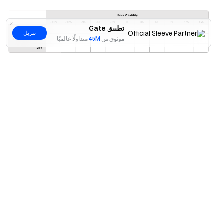
تطبيق Gate
تنزيل
موثوق من
45M
متداولًا عالميًا
نعم
لا
MR2: مخاطر الفروقات الزمنية
توجد مخاطر الفروقات الزمنية ضمن وحدة المخاطر
الكاملة، بما في ذلك الأصول من التداول الفوري والعقود
الدائمة والخيارات الداخلة في عملية تعويض المخاطر بين
الفوري والمشتقات.
تشير هذه المخاطرة إلى الفروقات التي تحدث نتيجة
لاختلاف تواريخ الانتهاء.
الصيغة:
MR2 = القيمة بالدولار لـ Delta المحوطة ذات تواريخ
الانتهاء المختلفة × الفرق الزمني الإجمالي بين تواريخ
انتهاء Deltas الإيجابية والسلبية × معامل مخاطرة
الفروقات الزمنية
يتم تحديد تواريخ انتهاء التداول الفوري والعقود الدائمة