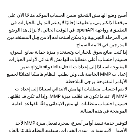
أصبح وضع الهامش المُجمّع ضمن الحساب الموحّد متاحًا الآن على
موقعنا الإلكتروني، وتطبيقنا (حاليًا لا يدعم التداول بالخيارات في
التطبيق)، وواجهة openAPI. في الوقت الحالي، لا يزال هذا الوضع
في المرحلة التجريبية ولا يمكن استخدامه إلا من قِبل المستخدمين
المدرجين في قائمة السماح.
إذا كنت صانع سوق للخيارات وتستخدم ميزة حماية صانع السوق،
فسيتم احتساب أعلى متطلبات للهامش الابتدائي لأوامر الخيارات
المفتوحة استنادًا إلى إعدادات delta_limit وqty_limit ضمن
إعدادات MMP الخاصة بك، ولن يطلب النظام هامشًا ابتدائيًا لجميع
الأوامر المفتوحة. يرجى الملاحظة:
لا يتم احتساب متطلبات الهامش الابتدائي استنادًا إلى إعدادات
MMP إلا عندما تكون قد فعّلت ميزة MMP. وإذا لم تكن قد فعّلتها،
فسيتم احتساب متطلبات الهامش الابتدائي وفقًا للقواعد العامة
الموضحة في هذه المقالة.
لتوفير خدمة تنفيذ أوامر أسرع، بمجرد تفعيل ميزة MMP لأحد
الأصول الأساسية في سوق الخيارات، سيقوم النظام تلقائيًا بإلغاء