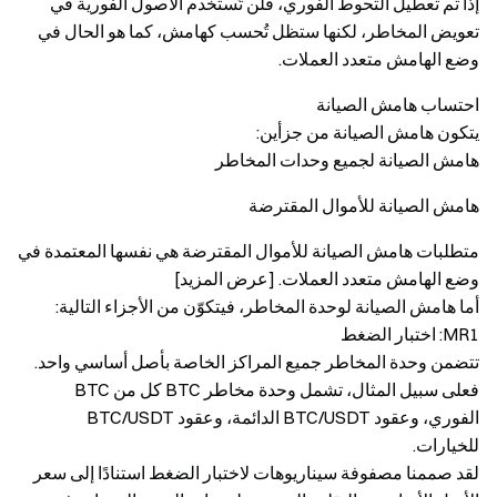
إذا تم تعطيل التحوط الفوري، فلن تُستخدم الأصول الفورية في
تعويض المخاطر، لكنها ستظل تُحسب كهامش، كما هو الحال في
وضع الهامش متعدد العملات.
احتساب هامش الصيانة
يتكون هامش الصيانة من جزأين:
هامش الصيانة لجميع وحدات المخاطر
هامش الصيانة للأموال المقترضة
متطلبات هامش الصيانة للأموال المقترضة هي نفسها المعتمدة في
وضع الهامش متعدد العملات. [عرض المزيد]
أما هامش الصيانة لوحدة المخاطر، فيتكوّن من الأجزاء التالية:
MR1: اختبار الضغط
تتضمن وحدة المخاطر جميع المراكز الخاصة بأصل أساسي واحد.
فعلى سبيل المثال، تشمل وحدة مخاطر BTC كل من BTC
الفوري، وعقود BTC/USDT الدائمة، وعقود BTC/USDT
للخيارات.
لقد صممنا مصفوفة سيناريوهات لاختبار الضغط استنادًا إلى سعر