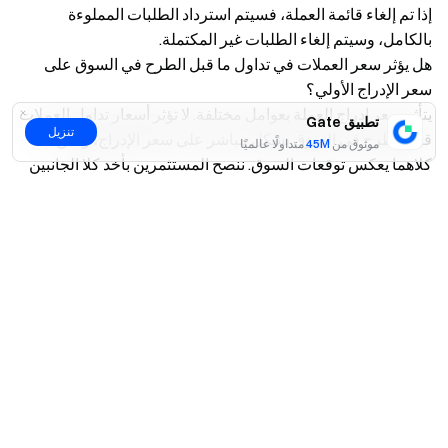
إذا تم إلغاء قائمة العملة، فسيتم استرداد الطلبات المملوءة
بالكامل، وسيتم إلغاء الطلبات غير المكتملة.
هل يؤثر سعر العملات في تداول ما قبل الطرح في السوق على
سعر الإدراج الأولي؟
يتأثر سعر إدراج العملة بعوامل مختلفة. لا تؤثر أسعار تداول العملات
تطبيق Gate
تنزيل
قبل الطرح في السوق بشكل مباشر على سعر الإدراج، ولكن
موثوق من
45M
متداولًا عالميًا
كلاهما يعكس توقعات السوق. ننصح المستثمرين بأخذ كلا الجانبين
بعين الاعتبار عند اتخاذ قرارات التداول.
نعم
لا
كيف يتم تحديد رسوم التداول؟
تتكون رسوم التداول الخاصة بالبائع من مبلغ الضمان وسعر
الرسوم، بينما تعتمد رسوم التداول الخاصة بالمشتري على مبلغ
الطلب وسعر الرسوم. للتعرف على معدلات القيمة الدائمة
والرسوم المحددة، يمكنك التحقق من قسم معلومات رمز التداول
قبل الطرح في السوق.