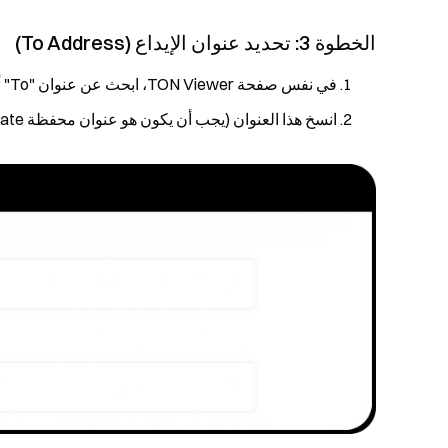
الخطوة 3: تحديد عنوان الإيداع (To Address)
في نفس صفحة TON Viewer، ابحث عن عنوان "To" أو عنوان "Receiver" ضمن قسم "Event Overview"
انسخ هذا العنوان (يجب أن يكون هو عنوان محفظة Gate الذي حاولت الإيداع إليه)