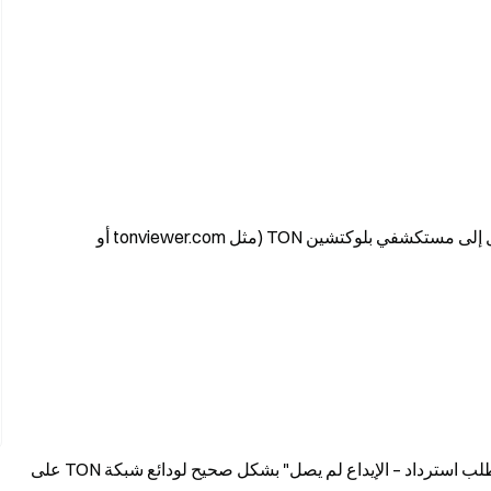
قبل البدء: تأكد من توفر هاش المعاملة لديك وإمكانية الوصول إلى مستكشفي بلوكتشين TON (مثل tonviewer.com أو
سيرشدك هذا الدليل خطوة بخطوة حول كيفية تعبئة نموذج "طلب استرداد – الإيداع لم يصل" بشكل صحيح لودائع شبكة TON على