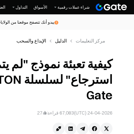
شراء عملات رقمية
الأسواق
التداول
العق
يبدو أنك تتصفح موقعنا من الولاي
مركز التعلیمات
الدليل
الإيداع والسحب
كيفية تعبئة نموذج "لم يت
Gate
24-04-2026 (UTC)
67,083
قراءة
27