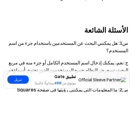
الأسئلة الشائعة
س1: هل يمكنني البحث عن المستخدمين باستخدام جزء من اسم
المستخدم؟
ج: نعم، يمكنك إدخال اسم المستخدم الكامل أو جزء منه في مربع
البحث. سيعرض النظام جميع المستخدمين الذين تحتوي أسماؤهم
تطبيق Gate
على النص الذي أدخلته.
تنزيل
موثوق من
45M
متداولًا عالميًا
س2: ما المعلومات التي يمكنني رؤيتها في صفحة Squares
الخاصة بالمستخدم؟
نعم
لا
ج: في صفحة Squares الخاصة بالمستخدم، يمكنك عرض عدد
متابعيه، وعدد الأشخاص الذين يتابعهم، والسجل الكامل لمشاركات
Squares الخاصة به.