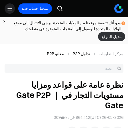
تسجيل حساب جديد
يبدو أنك تتصفح موقعنا من الولايات المتحدة. يرجى الانتقال إلى موقع
الولايات المتحدة للوصول إلى المنتجات المتوفرة في منطقتك.
تبديل الموقع
مركز التعلیمات
تداول P2P
معلنو P2P
نظرة عامة على قواعد ومزايا
مستويات التجار في Gate P2P ｜
Gate
26-05-2026 (UTC)
864,412
قراءة
309