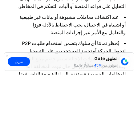
التحايل على قواعد المنصة أو آليات التحكم في المخاطر.
عند اكتشاف معاملات مشبوهة أو بيانات غير طبيعية
أو اشتباه في الاحتيال، يجب الاحتفاظ بالأدلة فورًا
والتعامل مع الأمر عبر إجراءات المنصة.
يُحظر تمامًا أي سلوك يتضمن استخدام طلبات P2P
لتحويل الحركة أو تحفيز المستخدمين على التسجيل
للحصول على عمولات الإحالة. سيتم خصم مبلغ التأمين
تطبيق Gate
تنزيل
موثوق من
45M
متداولًا عالميًا
وفقًا للائحة إدارة التأمين في حال ثبوت المخالفة. أما
المخالفات الجسيمة فستؤدي إلى إزالة صفة التاجر فورًا
وحظر دائم من التداول في سوق P2P.
نعم
لا
إذا أدت المخالفة إلى شكاوى مستخدمين أو تصاعد النزاعات أو
وقوع أحداث مخاطر أو خسائر للمنصة، ستتخذ المنصة الإجراءات
اللازمة وفقًا للقواعد.
إدارة تأهيل التاجر (تقييد/تخفيض/إلغاء)