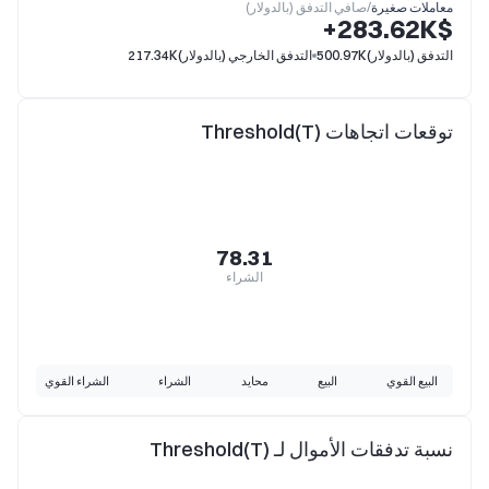
معاملات صغيرة
/
صافي التدفق (بالدولار)
$‎+283.62K
التدفق (بالدولار)
500.97K
التدفق الخارجي (بالدولار)
217.34K
توقعات اتجاهات Threshold(T)
78.31
الشراء
البيع القوي
البيع
محايد
الشراء
الشراء القوي
نسبة تدفقات الأموال لـ Threshold(T)