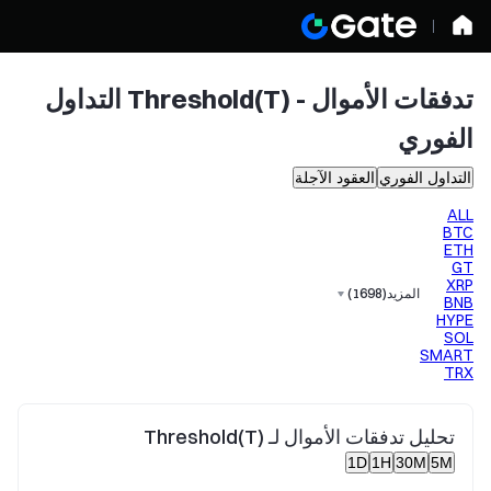
تدفقات الأموال - Threshold(T) التداول
الفوري
التداول الفوري
العقود الآجلة
ALL
BTC
ETH
GT
XRP
المزيد
(
1698
)
BNB
HYPE
SOL
SMART
TRX
تحليل تدفقات الأموال لـ Threshold(T)
1D
1H
30M
5M