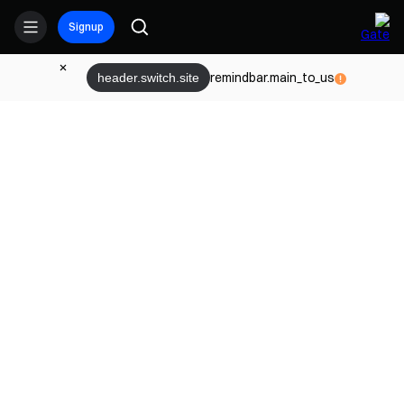
Signup
remindbar.main_to_us
header.switch.site